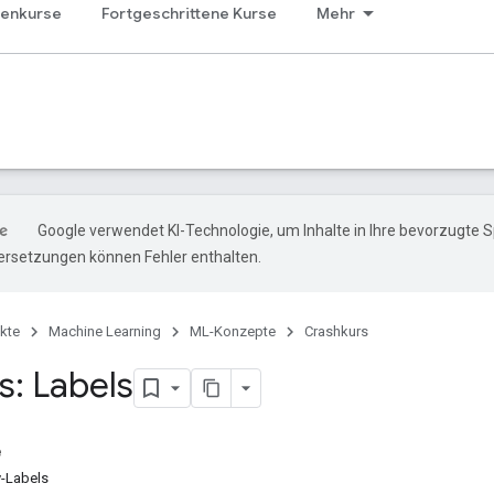
genkurse
Fortgeschrittene Kurse
Mehr
Google verwendet KI-Technologie, um Inhalte in Ihre bevorzugte 
ersetzungen können Fehler enthalten.
kte
Machine Learning
ML-Konzepte
Crashkurs
s: Labels
e
y-Labels