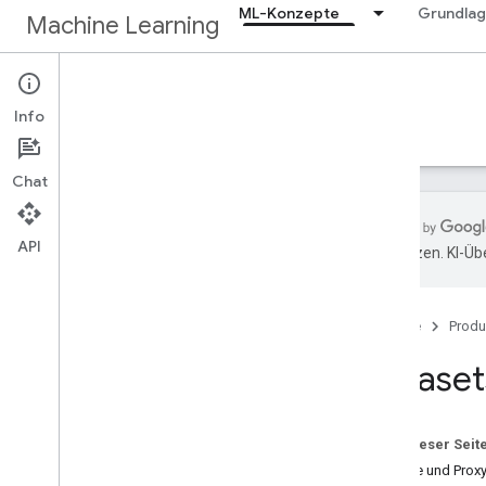
ML-Konzepte
Grundla
Machine Learning
ML-Konzepte
Info
Übersicht
Crashkurs
Chat
API
übersetzen. KI-Üb
Quick Links
Voraussetzungen
Startseite
Produ
Übungen
Hilfe
Dataset
ML-Modelle
Lineare Regression (80 Minuten)
Auf dieser Seit
Logistische Regression (35 Min
.
)
Direkte und Prox