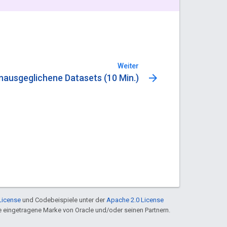
Weiter
arrow_forward
nausgeglichene Datasets (10 Min.)
License
und Codebeispiele unter der
Apache 2.0 License
ine eingetragene Marke von Oracle und/oder seinen Partnern.