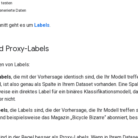
 testen
nerierte Daten
nitt geht es um
Labels
.
d Proxy-Labels
en von Labels:
abels
, die mit der Vorhersage identisch sind, die Ihr Modell treff
ll, ist also genau als Spalte in Ihrem Dataset vorhanden. Eine S
eise ein direktes Label für ein binäres Klassifikationsmodell, d
r nicht.
els
, die Labels sind, die der Vorhersage, die Ihr Modell treffen so
d beispielsweise das Magazin „Bicycle Bizarre“ abonniert, besitz
ind in der Regel besser als Proxy-Labels. Wenn in Ihrem Dataset 