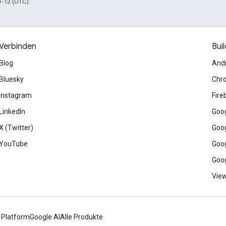
1-12 (UTC).
Verbinden
Buil
Blog
And
Bluesky
Chr
Instagram
Fire
LinkedIn
Goog
X (Twitter)
Goog
YouTube
Goog
Goog
View
 Platform
Google AI
Alle Produkte