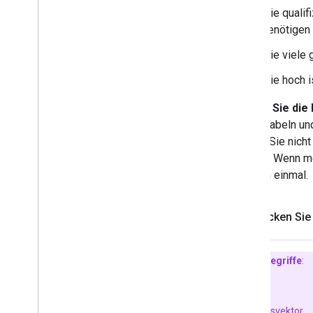
Wie qualif
Benötigen 
Wie viele 
Wie hoch i
Prüfen Sie die
selbst labeln u
sollten Sie nic
handelt. Wenn me
es noch einmal.
Klicken Sie
Wichtige Begriffe
:
Label
Funktionsvektor