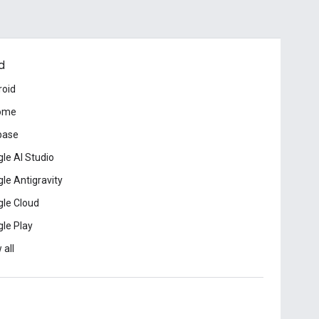
d
roid
ome
base
le AI Studio
le Antigravity
le Cloud
le Play
 all