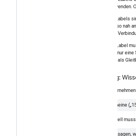
Verlustkurven auswerten
es verwenden. Of
(10 Min
.
)
Testen Sie Ihr Wissen (10 Min
.
)
Proxy-Labels si
Weiteres Vorgehen
jedoch so nah an
wie die Verbind
Fortgeschrittene ML-Modelle
Jedes Label mus
Neuronale Netzwerke (75 Min
.
)
Grunde nur eine
Einbettungen (45 Minuten)
einfach als Glei
Einführung in Large Language Models
(45 Minuten)
Übung: Wiss
ML in der Praxis
ML-Produktionssysteme (80 Minuten)
Ihr Unternehmen
Automatisiertes maschinelles Lernen
(30 Min
.
)
Gutscheine („1
Fairness (110 Min
.
)
Ihr Modell muss
Vorhersagen, w