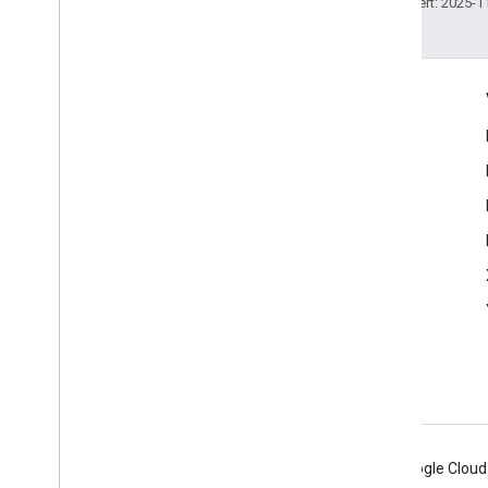
Zuletzt aktualisiert: 2025-1
Engagieren
Google Developer Program
Google Developer Groups
Google Developer Experts
Accelerators
Google Cloud & NVIDIA
Android
Chrome
Firebase
Google Cloud