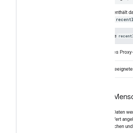
Leider enthält 
Namen
recent
Wäre
recent
Gutes Proxy
Ungeeignete
Von Mensc
Einige Daten w
einen Wert ange
untersuchen und 