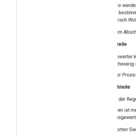
Alternativ werd
Modell) bestimm
automatisch Wolk
In diesem Absch
Vorteile
Bewerter k
schwierig 
Der Prozes
Nachteile
In der Reg
Irren ist 
ausgewert
Beantworten Sie 