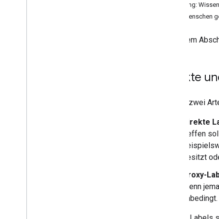
Klassifizierung (70 Min
.
)
Übung: Wissen
Von Menschen ge
Daten
Mit numerischen Daten arbeiten
In diesem Absch
(85 Min
.
)
Mit kategorischen Daten arbeiten
(50 Min
.
)
Direkte un
Datensätze
,
Verallgemeinerung und
Überanpassung (105 Min
.
)
Einführung (5 Minuten)
Es gibt zwei Art
Datenmerkmale (10 Minuten)
Labels (10 Min
.
)
Direkte L
Unausgeglichene Datasets
treffen so
(10 Min
.
)
beispielsw
Ursprünglichen Datensatz teilen
besitzt ode
(10 Min
.
)
Daten transformieren (5 Min
.
)
Proxy-Lab
Verallgemeinerung (5 Min
.
)
Wenn jeman
Überanpassung (10 Min
.
)
unbedingt.
Modellkomplexität (10 Minuten)
L2-Regularisierung (10 Min
.
)
Direkte Labels s