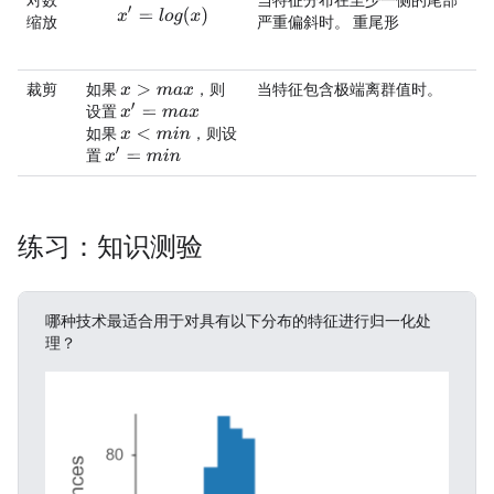
对数
当特征分布在至少一侧的尾部
x
′
=
l
o
g
(
x
)
缩放
严重偏斜时。
重尾形
裁剪
如果
，则
当特征包含极端离群值时。
x
>
m
a
x
x
′
=
m
a
x
设置
如果
，则设
x
<
m
i
n
x
′
=
m
i
n
置
练习：知识测验
哪种技术最适合用于对具有以下分布的特征进行归一化处
理？