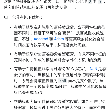
这两个特征的范围差异很大。归一化可能会处理
X
和
Y
，
使它们跨越相似的范围（可能为 0 到 1）。
归一化具有以下优势：
有助于模型在训练期间
更快地收敛
。当不同特征的范
围不同时，梯度下降可能会“反弹”，从而减慢收敛速
度。不过，
Adagrad
和
Adam
等更高级的优化器会随
时间改变有效学习速率，从而避免此问题。
有助于模型
做出更准确的推理预测
。 如果不同特征的
范围不同，生成的模型可能会做出不太有用的预测。
有助于在特征值非常高时
避免“NaN 陷阱”
。
NaN
是
非
数字
的缩写。当模型中的某个值超出浮点精确率限制
时，系统会将该值设置为
NaN
而不是某个数字。当
模型中的一个数值变成 NaN 时，模型中的其他数值最
终也会变成 NaN。
帮助模型为每个特征
确定合适的权重
。如果不进行特
征缩放，模型会过于关注范围较大的特征，而对范围