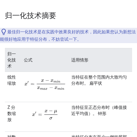
归一化技术摘要
最佳归一化技术是在实践中效果良好的技术，因此如果您认为新想法
能很好地应用于特征分布，不妨尝试一下。
归一
化技
公式
适用情形
术
线性
当特征在整个范围内大致均匀
x
′
=
x
−
x
m
i
n
x
m
a
x
−
x
m
i
n
缩放
分布时。
扁平状
Z 分
当特征呈正态分布时（峰值接
x
′
=
x
−
μ
σ
数缩
近平均值）。
钟形
放