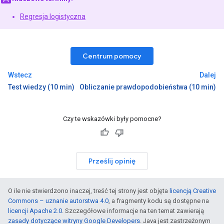
Regresja logistyczna
Centrum pomocy
Wstecz
Dalej
Test wiedzy (10 min)
Obliczanie prawdopodobieństwa (10 min)
Czy te wskazówki były pomocne?
Prześlij opinię
O ile nie stwierdzono inaczej, treść tej strony jest objęta
licencją Creative
Commons – uznanie autorstwa 4.0
, a fragmenty kodu są dostępne na
licencji Apache 2.0
. Szczegółowe informacje na ten temat zawierają
zasady dotyczące witryny Google Developers
. Java jest zastrzeżonym