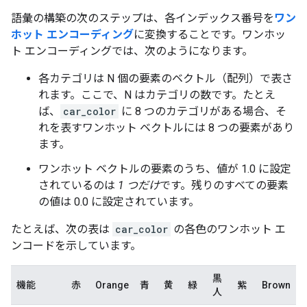
語彙の構築の次のステップは、各インデックス番号を
ワン
ホット エンコーディング
に変換することです。ワンホッ
ト エンコーディングでは、次のようになります。
各カテゴリは N 個の要素のベクトル（配列）で表さ
れます。ここで、N はカテゴリの数です。たとえ
ば、
car_color
に 8 つのカテゴリがある場合、そ
れを表すワンホット ベクトルには 8 つの要素があり
ます。
ワンホット ベクトルの要素のうち、値が 1.0 に設定
されているのは
1 つだけ
です。残りのすべての要素
の値は 0.0 に設定されています。
たとえば、次の表は
car_color
の各色のワンホット エ
ンコードを示しています。
黒
機能
赤
Orange
青
黄
緑
紫
Brown
人