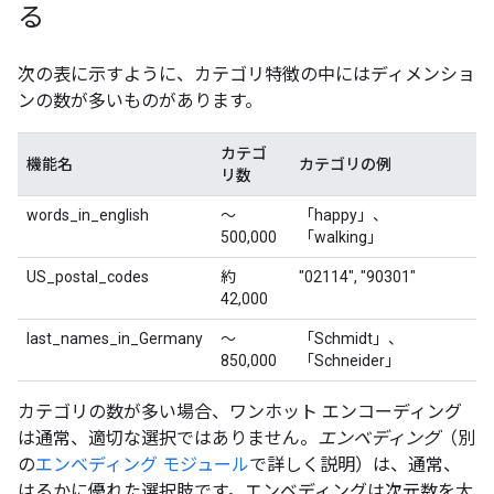
る
次の表に示すように、カテゴリ特徴の中にはディメンショ
ンの数が多いものがあります。
カテゴ
機能名
カテゴリの例
リ数
words_in_english
～
「happy」、
500,000
「walking」
US_postal_codes
約
"02114", "90301"
42,000
last_names_in_Germany
～
「Schmidt」、
850,000
「Schneider」
カテゴリの数が多い場合、ワンホット エンコーディング
は通常、適切な選択ではありません。
エンベディング
（別
の
エンベディング モジュール
で詳しく説明）は、通常、
はるかに優れた選択肢です。エンベディングは次元数を大