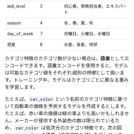
skill_level
3
初心者、実務担当者、エキスパー
ト
season
4
冬、春、夏、秋
day_of_week
7
月曜日、火曜日、水曜日
惑星
8
水星、金星、地球
カテゴリ特徴のカテゴリ数が少ない場合は、
語彙
としてエ
ンコードできます。語彙エンコードを使用すると、モデル
は可能なカテゴリ値をそれぞれ
個別の特徴
として扱いま
す。トレーニング中、モデルはカテゴリごとに異なる重み
を学習します。
たとえば、
car_color
という名前のカテゴリ特徴に基づ
いて自動車の価格を予測するモデルを作成するとします。
たとえば、赤い車の価値は緑の車よりも高いかもしれませ
ん。メーカーが提供する外装色の数は限られているた
め、
car_color
は低次元のカテゴリ特徴です。次の図