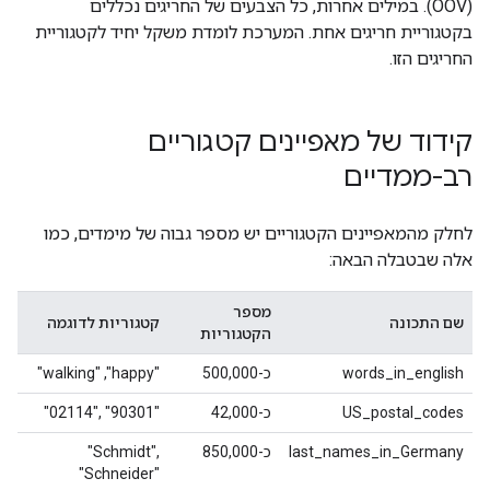
(OOV). במילים אחרות, כל הצבעים של החריגים נכללים
בקטגוריית חריגים אחת. המערכת לומדת משקל יחיד לקטגוריית
החריגים הזו.
קידוד של מאפיינים קטגוריים
רב-ממדיים
לחלק מהמאפיינים הקטגוריים יש מספר גבוה של מימדים, כמו
אלה שבטבלה הבאה:
מספר
שם התכונה
קטגוריות לדוגמה
הקטגוריות
words_in_english
כ-500,000
‫"happy",‏ "walking"
US_postal_codes
כ-42,000
‪"02114", "90301"
last_names_in_Germany
כ-850,000
‪"Schmidt",
"Schneider"