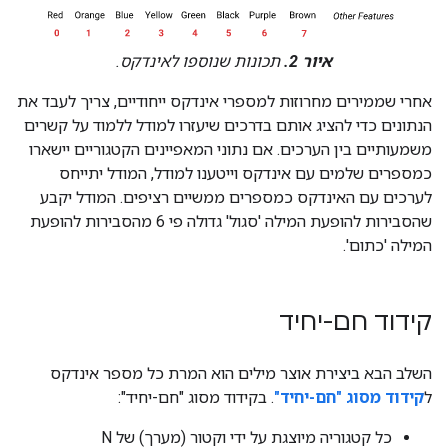
איור 2.
תכונות שנוספו לאינדקס.
אחרי שממירים מחרוזות למספרי אינדקס ייחודיים, צריך לעבד את
הנתונים כדי להציג אותם בדרכים שיעזרו למודל ללמוד על קשרים
משמעותיים בין הערכים. אם נתוני המאפיינים הקטגוריים יישארו
כמספרים שלמים עם אינדקס וייטענו למודל, המודל יתייחס
לערכים עם האינדקס כמספרים ממשיים רציפים. המודל יקבע
שהסבירות להופעת המילה 'סגול' גדולה פי 6 מהסבירות להופעת
המילה 'כתום'.
קידוד חם-יחיד
השלב הבא ביצירת אוצר מילים הוא המרת כל מספר אינדקס
ל
קידוד מסוג "חם-יחיד"
. בקידוד מסוג "חם-יחיד":
כל קטגוריה מיוצגת על ידי וקטור (מערך) של N