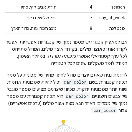
season
4
חורף, אביב, קיץ, סתיו
day_of_week
7
שני, שלישי, רביעי
כוכב לכת
8
כוכב חמה, נוגה, כדור הארץ
אם למאפיין קטגורי יש מספר נמוך של קטגוריות אפשריות, אפשר
לקודד אותו כ
אוצר מילים
. בקידוד אוצר מילים, המודל מתייחס
לכל ערך קטגוריאלי אפשרי כ
תכונה נפרדת
. במהלך האימון,
המודל לומד משקלים שונים לכל קטגוריה.
לדוגמה, נניח שאתם יוצרים מודל לחיזוי מחיר של מכונית על סמך
תכונה קטגורית בשם
car_color
. יכול להיות שמכוניות אדומות
שוות יותר ממכוניות ירוקות. מכיוון שיצרנים מציעים מספר מוגבל
של צבעים חיצוניים,
car_color
הוא תכונה קטגורית עם מספר
נמוך של ממדים. האיור הבא מציג אוצר מילים (ערכים אפשריים)
עבור
car_color
: