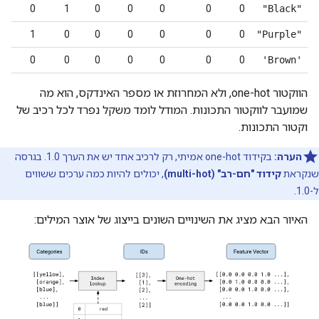
0
0
1
0
0
0
0
0
"Black"
0
1
0
0
0
0
0
0
"Purple"
1
0
0
0
0
0
0
0
‫'Brown'
הווקטור one-hot, ולא המחרוזת או מספר האינדקס, הוא מה
שמועבר לווקטור התכונות. המודל לומד משקל נפרד לכל רכיב של
וקטור התכונות.
הערה:
בקידוד one-hot אמיתי, רק לרכיב אחד יש את הערך 1.0. בגרסה
שנקראת
קידוד "חם-רב" (multi-hot)
, יכולים להיות כמה ערכים ששווים
ל-1.0.
האיור הבא מציג את השינויים השונים בייצוג של אוצר המילים: