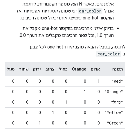
אלמנטים, כאשר N הוא מספר הקטגוריות. לדוגמה,
אם ל-
car_color
יש שמונה קטגוריות אפשריות, אז
הווקטור one-hot שמייצג אותו יכלול שמונה רכיבים.
בדיוק
אחד
מהרכיבים בווקטור one-hot מקבל את
הערך 1.0, וכל שאר הרכיבים מקבלים את הערך 0.0.
לדוגמה, בטבלה הבאה מוצג קידוד one-hot לכל צבע
ב-
car_color
:
תכונה
אדום
Orange
כחול
צהוב
ירוק
שחור
סגול
ח
0
0
0
0
0
0
0
1
"Red"
0
0
0
0
0
0
1
0
"Orange"
"כחול"
0
0
1
0
0
0
0
0
0
0
0
0
1
0
0
0
"Yellow"
0
0
0
1
0
0
0
0
"Green"