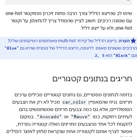
שימו לב שהייצוג הדליל צורך הרבה פחות זיכרון מהווקטור one-hot
עם שמונה רכיבים. חשוב לציין שהמודל צריך
להתאמן
על וקטור
one-hot, ולא על ייצוג דליל.
הערה:
בייצוג הדליל של קידוד multi-hot מאוחסנים המיקומים של
כל
הרכיבים ששונים מאפס. לדוגמה, הייצוג הדליל של מכונית שהיא גם
"Blue"
וגם
"Black"
הוא
2, 5
.
חריגים בנתונים קטגוריים
בדומה לנתונים מספריים, גם נתונים קטגוריים מכילים ערכים
חריגים. נניח שהמאפיין
car_color
מכיל לא רק את הצבעים
הפופולריים, אלא גם כמה צבעים חריגים שמשתמשים בהם
לעיתים רחוקות, כמו
"Mauve"
או
"Avocado"
. במקום
להקצות לכל אחד מהצבעים החריגים האלה קטגוריה נפרדת,
אפשר לצרף אותם לקטגוריה אחת שנקראת
מחוץ לאוצר המילים