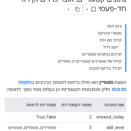
חד-פעמי
בדף הזה
מספרי אינדקס
קידוד חם-יחיד
ייצוג דליל
חריגים בנתונים קטגוריים
קידוד של מאפיינים קטגוריים רב-ממדיים
תרגיל: בדיקת ההבנה
המונח
מאפיין
הוא מילה נרדפת למספר הרכיבים ב
ווקטור
תכונות
. חלק מהתכונות הקטגוריות הן בעלות ממד נמוך. לדוגמה:
שם התכונה
מספר הקטגוריות
קטגוריות לדוגמה
True, False
2
snowed_today
skill_level
3
מתחילים, מטפלים, מומחים