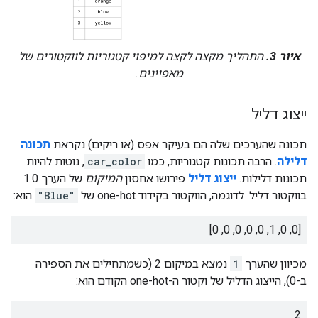
איור 3.
התהליך מקצה לקצה למיפוי קטגוריות לווקטורים של
מאפיינים.
ייצוג דליל
תכונה שהערכים שלה הם בעיקר אפס (או ריקים) נקראת
תכונה
דלילה
. הרבה תכונות קטגוריות, כמו
car_color
, נוטות להיות
תכונות דלילות.
ייצוג דליל
פירושו אחסון
המיקום
של הערך 1.0
בווקטור דליל. לדוגמה, הווקטור בקידוד one-hot של
"Blue"
הוא:
‫[0, 0, 1, 0, 0, 0, 0, 0]
מכיוון שהערך
1
נמצא במיקום 2 (כשמתחילים את הספירה
ב-0), הייצוג הדליל של וקטור ה-one-hot הקודם הוא:
2