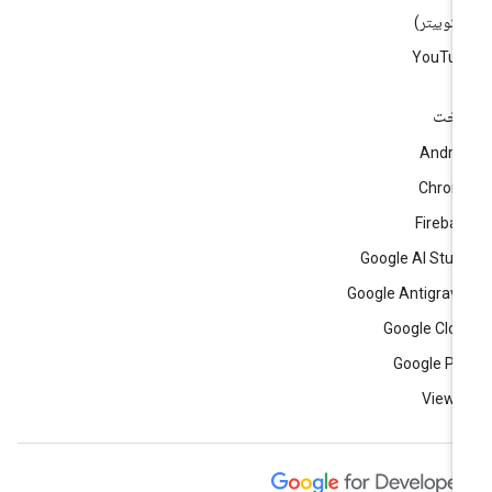
)
YouTub
اخت
Andro
Chrom
Fireba
Google AI Stud
Google Antigravi
Google Clo
Google Pl
View a