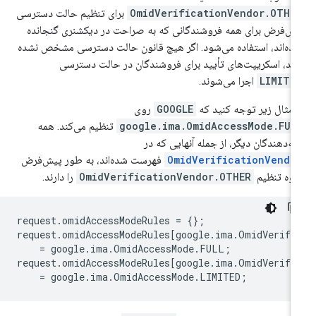
OmidVerificationVendor.OTHE
برای تنظیم حالت دسترسی
ش‌فرض برای همه فروشندگانی که به صراحت در دیکشنری گنجانده
ده‌اند، استفاده می‌شود. اگر هیچ قانون حالت دسترسی مشخص نشده
شد، اسکریپت‌های تأیید برای فروشندگان در حالت دسترسی
LIMITE
اجرا می‌شوند.
 مثال زیر توجه کنید که
GOOGLE
روی
google.ima.OmidAccessMode.FUL
تنظیم می‌کند. همه
ائه‌دهندگان دیگر، از جمله آنهایی که در
OmidVerificationVendo
فهرست شده‌اند، به طور پیش‌فرض
وه تنظیم
OmidVerificationVendor.OTHER
را دارند.
request
.
omidAccessModeRules
=
{};
request
.
omidAccessModeRules
[
google
.
ima
.
OmidVerifi
=
google
.
ima
.
OmidAccessMode
.
FULL
;
request
.
omidAccessModeRules
[
google
.
ima
.
OmidVerifi
=
google
.
ima
.
OmidAccessMode
.
LIMITED
;