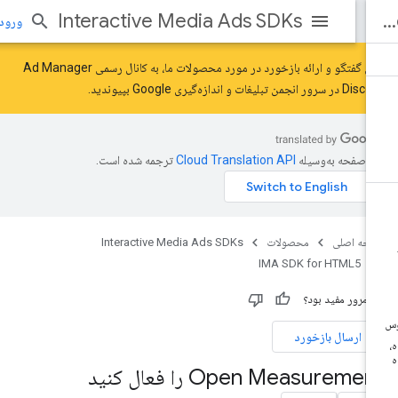
Interactive Media Ads SDKs
ورود به بر
برای گفتگو و ارائه بازخورد در مورد محصولات ما، به کانال رسمی Ad Manager
Disc در سرور
انجمن تبلیغات و اندازه‌گیری Google
بپیوندید.
ن صفحه به‌وسیله
ترجمه شده است.
حه اصلی
محصولات
Interactive Media Ads SDKs
IMA SDK for HTML5
ن مرور مفید بود؟
ارسال بازخورد
Open Measureme را فعال کنید