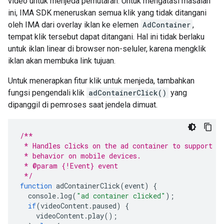
video untuk menjeda pemutaran. Untuk mengatasi masalah
ini, IMA SDK meneruskan semua klik yang tidak ditangani
oleh IMA dari overlay iklan ke elemen
AdContainer
,
tempat klik tersebut dapat ditangani. Hal ini tidak berlaku
untuk iklan linear di browser non-seluler, karena mengklik
iklan akan membuka link tujuan.
Untuk menerapkan fitur klik untuk menjeda, tambahkan
fungsi pengendali klik
adContainerClick()
yang
dipanggil di pemroses saat jendela dimuat.
/**
 * Handles clicks on the ad container to support e
 * behavior on mobile devices.
 * @param {!Event} event
 */
function
adContainerClick
(
event
)
{
console
.
log
(
"ad container clicked"
);
if
(
videoContent
.
paused
)
{
videoContent
.
play
();