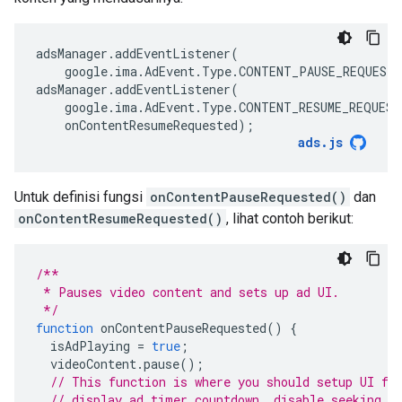
adsManager
.
addEventListener
(
google
.
ima
.
AdEvent
.
Type
.
CONTENT_PAUSE_REQUESTE
adsManager
.
addEventListener
(
google
.
ima
.
AdEvent
.
Type
.
CONTENT_RESUME_REQUEST
onContentResumeRequested
);
ads
.
js
Untuk definisi fungsi
onContentPauseRequested()
dan
onContentResumeRequested()
, lihat contoh berikut:
/**
 * Pauses video content and sets up ad UI.
 */
function
onContentPauseRequested
()
{
isAdPlaying
=
true
;
videoContent
.
pause
();
// This function is where you should setup UI fo
// display ad timer countdown, disable seeking a