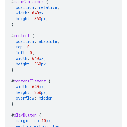
#
mainContainer
{
position
:
relative
;
width
:
640
px
;
height
:
360
px
;
}
#
content
{
position
:
absolute
;
top
:
0
;
left
:
0
;
width
:
640
px
;
height
:
360
px
;
}
#
contentElement
{
width
:
640
px
;
height
:
360
px
;
overflow
:
hidden
;
}
#
playButton
{
margin-top
:
10
px
;
vertical-align
:
top
;