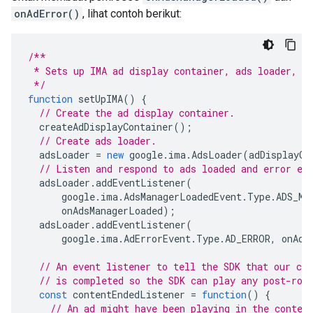
onAdError()
, lihat contoh berikut:
/**
 * Sets up IMA ad display container, ads loader, a
 */
function
setUpIMA
()
{
// Create the ad display container.
createAdDisplayContainer
();
// Create ads loader.
adsLoader
=
new
google
.
ima
.
AdsLoader
(
adDisplayCo
// Listen and respond to ads loaded and error ev
adsLoader
.
addEventListener
(
google
.
ima
.
AdsManagerLoadedEvent
.
Type
.
ADS_MA
onAdsManagerLoaded
);
adsLoader
.
addEventListener
(
google
.
ima
.
AdErrorEvent
.
Type
.
AD_ERROR
,
onAdE
// An event listener to tell the SDK that our con
// is completed so the SDK can play any post-rol
const
contentEndedListener
=
function
()
{
// An ad might have been playing in the conten