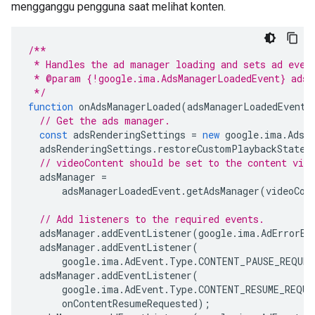
mengganggu pengguna saat melihat konten.
/**
 * Handles the ad manager loading and sets ad even
 * @param {!google.ima.AdsManagerLoadedEvent} adsM
 */
function
onAdsManagerLoaded
(
adsManagerLoadedEvent
)
// Get the ads manager.
const
adsRenderingSettings
=
new
google
.
ima
.
AdsR
adsRenderingSettings
.
restoreCustomPlaybackStateO
// videoContent should be set to the content vid
adsManager
=
adsManagerLoadedEvent
.
getAdsManager
(
videoCon
// Add listeners to the required events.
adsManager
.
addEventListener
(
google
.
ima
.
AdErrorEv
adsManager
.
addEventListener
(
google
.
ima
.
AdEvent
.
Type
.
CONTENT_PAUSE_REQUES
adsManager
.
addEventListener
(
google
.
ima
.
AdEvent
.
Type
.
CONTENT_RESUME_REQUE
onContentResumeRequested
);