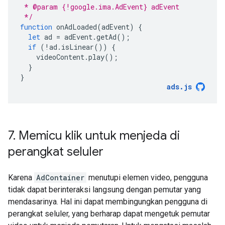
 * @param {!google.ima.AdEvent} adEvent
 */
function
onAdLoaded
(
adEvent
)
{
let
ad
=
adEvent
.
getAd
();
if
(
!
ad
.
isLinear
())
{
videoContent
.
play
();
}
}
ads
.
js
7
.
Memicu klik untuk menjeda di
perangkat seluler
Karena
AdContainer
menutupi elemen video, pengguna
tidak dapat berinteraksi langsung dengan pemutar yang
mendasarinya. Hal ini dapat membingungkan pengguna di
perangkat seluler, yang berharap dapat mengetuk pemutar