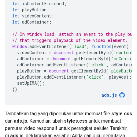
let
isContentFinished
;
let
playButton
;
let
videoContent
;
let
adContainer
;
// On window load, attach an event to the play but
// that triggers playback of the video element.
window
.
addEventListener
(
'load'
,
function
(
event
)
{
videoContent
=
document
.
getElementById
(
'contentE
adContainer
=
document
.
getElementById
(
'adContain
adContainer
.
addEventListener
(
'click'
,
adContaine
playButton
=
document
.
getElementById
(
'playButton
playButton
.
addEventListener
(
'click'
,
playAds
);
setUpIMA
();
});
ads
.
js
Tambahkan tag yang diperlukan untuk memuat file
style.css
dan
ads.js
. Kemudian, ubah
styles.css
untuk membuat
pemutar video responsif untuk perangkat seluler. Terakhir,
di
ads.js
, deklarasikan variabel Anda dan picu pemutaran