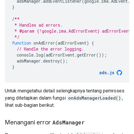
adsManager
.
addEventListener
(
google
.
ima
.
AdEvent
.
T
}
/**
 * Handles ad errors.
 * @param {!google.ima.AdErrorEvent} adErrorEvent
 */
function
onAdError
(
adErrorEvent
)
{
// Handle the error logging.
console
.
log
(
adErrorEvent
.
getError
());
adsManager
.
destroy
();
}
ads
.
js
Untuk mengetahui detail selengkapnya tentang pemroses
yang ditetapkan dalam fungsi
onAdsManagerLoaded()
,
lihat sub-bagian berikut:
Menangani error
Ads
Manager