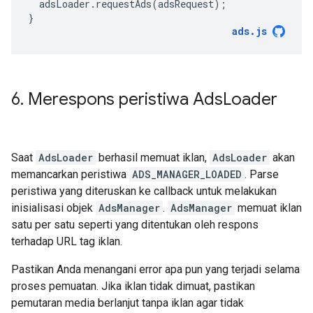
adsLoader
.
requestAds
(
adsRequest
);
}
ads
.
js
6
.
Merespons peristiwa Ads
Loader
Saat
AdsLoader
berhasil memuat iklan,
AdsLoader
akan
memancarkan peristiwa
ADS_MANAGER_LOADED
. Parse
peristiwa yang diteruskan ke callback untuk melakukan
inisialisasi objek
AdsManager
.
AdsManager
memuat iklan
satu per satu seperti yang ditentukan oleh respons
terhadap URL tag iklan.
Pastikan Anda menangani error apa pun yang terjadi selama
proses pemuatan. Jika iklan tidak dimuat, pastikan
pemutaran media berlanjut tanpa iklan agar tidak