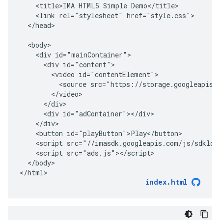
    <title>IMA HTML5 Simple Demo</title>

    <link rel="stylesheet" href="style.css">

  </head>

  <body>

    <div id="mainContainer">

      <div id="content">

        <video id="contentElement">

          <source src="https://storage.googleapis.c
        </video>

      </div>

      <div id="adContainer"></div>

    </div>

    <button id="playButton">Play</button>

    <script src="//imasdk.googleapis.com/js/sdkload
    <script src="ads.js"></script>

  </body>

index.html