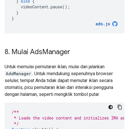
}
else
{
videoContent
.
pause
();
}
}
ads
.
js
8
.
Mulai Ads
Manager
Untuk memulai pemutaran iklan, mulai dan jalankan
AdsManager
. Untuk mendukung sepenuhnya browser
seluler, tempat Anda tidak dapat memutar iklan secara
otomatis, picu pemutaran iklan dari interaksi pengguna
dengan halaman, seperti mengklik tombol putar.
/**
 * Loads the video content and initializes IMA ad 
 */