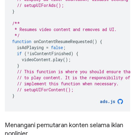
// setupUIForAds();
}
/**
 * Resumes video content and removes ad UI.
 */
function
onContentResumeRequested
()
{
isAdPlaying
=
false
;
if
(
!
isContentFinished
)
{
videoContent
.
play
();
}
// This function is where you should ensure that
// to play content. It is the responsibility of 
// implement this function when necessary.
// setupUIForContent();
}
ads
.
js
Menangani pemutaran konten selama iklan
nonlinier