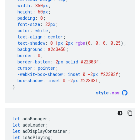
width
:
350
px
;
height
:
60
px
;
padding
:
0
;
font-size
:
22
px
;
color
:
white
;
text-align
:
center
;
text-shadow
:
0
1
px
2
px
rgba
(
0
,
0
,
0
,
0.25
);
background
:
#2c3e50
;
border
:
0
;
border-bottom
:
2
px
solid
#22303f
;
cursor
:
pointer
;
-webkit-
box-shadow
:
inset
0
-2
px
#22303f
;
box-shadow
:
inset
0
-2
px
#22303f
;
}
style
.
css
let
adsManager
;
let
adsLoader
;
let
adDisplayContainer
;
let
isAdPlaying
;