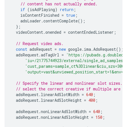
// content has not actually ended.
if
(
isAdPlaying
)
return
;
isContentFinished
=
true
;
adsLoader
.
contentComplete
();
};
videoContent
.
onended
=
contentEndedListener
;
// Request video ads.
const
adsRequest
=
new
google
.
ima
.
AdsRequest
();
adsRequest
.
adTagUrl
=
'https://pubads.g.doublecl
'iu=/21775744923/external/single_ad_samples&
'cust_params=sample_ct%3Dlinear&ciu_szs=300x
'output=vast&unviewed_position_start=1&env=v
// Specify the linear and nonlinear slot sizes. 
// select the correct creative if multiple are r
adsRequest
.
linearAdSlotWidth
=
640
;
adsRequest
.
linearAdSlotHeight
=
400
;
adsRequest
.
nonLinearAdSlotWidth
=
640
;
adsRequest
.
nonLinearAdSlotHeight
=
150
;