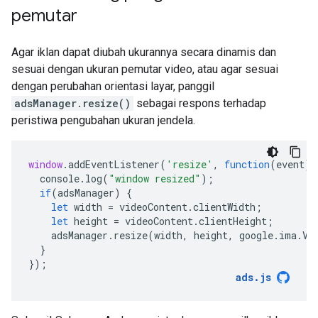
pemutar
Agar iklan dapat diubah ukurannya secara dinamis dan
sesuai dengan ukuran pemutar video, atau agar sesuai
dengan perubahan orientasi layar, panggil
adsManager.resize()
sebagai respons terhadap
peristiwa pengubahan ukuran jendela.
window
.
addEventListener
(
'resize'
,
function
(
event
)
console
.
log
(
"window resized"
);
if
(
adsManager
)
{
let
width
=
videoContent
.
clientWidth
;
let
height
=
videoContent
.
clientHeight
;
adsManager
.
resize
(
width
,
height
,
google
.
ima
.
Vi
}
});
ads
.
js