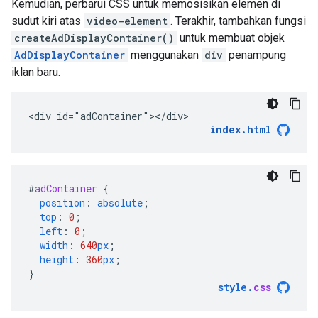
Kemudian, perbarui CSS untuk memosisikan elemen di
sudut kiri atas
video-element
. Terakhir, tambahkan fungsi
createAdDisplayContainer()
untuk membuat objek
AdDisplayContainer
menggunakan
div
penampung
iklan baru.
<div id="adContainer"></div>
index.html
#
adContainer
{
position
:
absolute
;
top
:
0
;
left
:
0
;
width
:
640
px
;
height
:
360
px
;
}
style
.
css