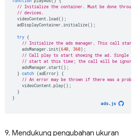
function
playAds
()
{
// Initialize the container. Must be done throug
// devices.
videoContent
.
load
();
adDisplayContainer
.
initialize
();
try
{
// Initialize the ads manager. This call start
adsManager
.
init
(
640
,
360
);
// Call play to start showing the ad. Single vi
// start at this time; the call will be ignore
adsManager
.
start
();
}
catch
(
adError
)
{
// An error may be thrown if there was a probl
videoContent
.
play
();
}
}
ads
.
js
9
.
Mendukung pengubahan ukuran