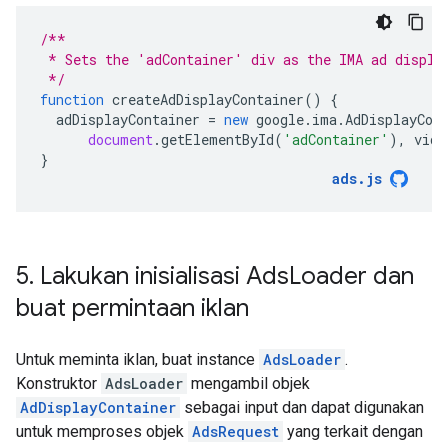
/**
 * Sets the 'adContainer' div as the IMA ad displa
 */
function
createAdDisplayContainer
()
{
adDisplayContainer
=
new
google
.
ima
.
AdDisplayCon
document
.
getElementById
(
'adContainer'
),
vide
}
ads
.
js
5
.
Lakukan inisialisasi Ads
Loader dan
buat permintaan iklan
Untuk meminta iklan, buat instance
AdsLoader
.
Konstruktor
AdsLoader
mengambil objek
AdDisplayContainer
sebagai input dan dapat digunakan
untuk memproses objek
AdsRequest
yang terkait dengan