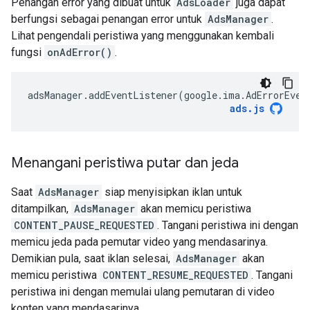
Penangan error yang dibuat untuk
AdsLoader
juga dapat
berfungsi sebagai penangan error untuk
AdsManager
.
Lihat pengendali peristiwa yang menggunakan kembali
fungsi
onAdError()
.
adsManager
.
addEventListener
(
google
.
ima
.
AdErrorEven
ads
.
js
Menangani peristiwa putar dan jeda
Saat
AdsManager
siap menyisipkan iklan untuk
ditampilkan,
AdsManager
akan memicu peristiwa
CONTENT_PAUSE_REQUESTED
. Tangani peristiwa ini dengan
memicu jeda pada pemutar video yang mendasarinya.
Demikian pula, saat iklan selesai,
AdsManager
akan
memicu peristiwa
CONTENT_RESUME_REQUESTED
. Tangani
peristiwa ini dengan memulai ulang pemutaran di video
konten yang mendasarinya.