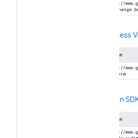
https:
/
/
www
.
g
adexchange
.
b
Address Va
Cakupan
https:
/
/
www
.
g
platform
Admin SDK
Cakupan
https:
/
/
www
.
g