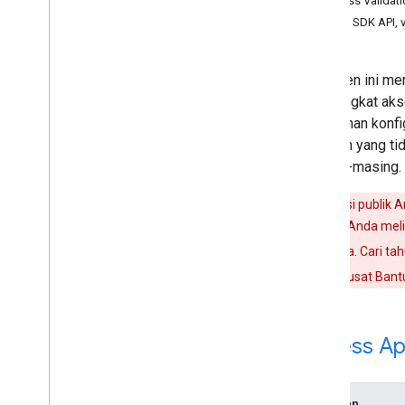
Address Validati
untuk Aplikasi i
OS & Desktop
Admin SDK API, 
untuk Aplikasi TV & Perangkat
untuk Akun Layanan
Dokumen ini men
pada tingkat ak
di halaman konfi
cakupan yang tid
masing-masing.
Jika aplikasi publi
verifikasi. Jika Anda mel
menghapusnya. Cari tahu
aplikasi
di Pusat Bant
Access Ap
Cakupan