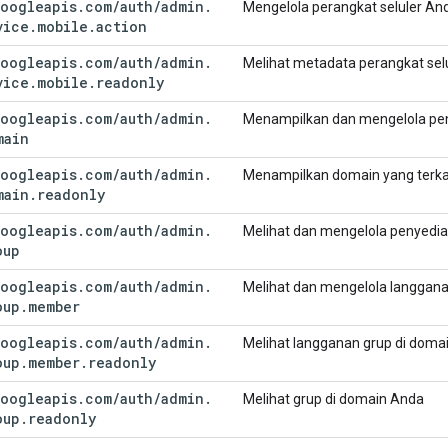
oogleapis
.
com
/
auth
/
admin
.
Mengelola perangkat seluler An
vice
.
mobile
.
action
oogleapis
.
com
/
auth
/
admin
.
Melihat metadata perangkat sel
vice
.
mobile
.
readonly
oogleapis
.
com
/
auth
/
admin
.
Menampilkan dan mengelola pe
main
oogleapis
.
com
/
auth
/
admin
.
Menampilkan domain yang terka
main
.
readonly
oogleapis
.
com
/
auth
/
admin
.
Melihat dan mengelola penyedia
oup
oogleapis
.
com
/
auth
/
admin
.
Melihat dan mengelola langgana
oup
.
member
oogleapis
.
com
/
auth
/
admin
.
Melihat langganan grup di doma
oup
.
member
.
readonly
oogleapis
.
com
/
auth
/
admin
.
Melihat grup di domain Anda
oup
.
readonly