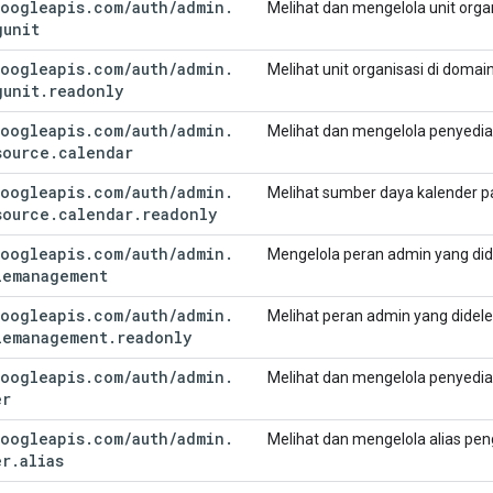
oogleapis
.
com
/
auth
/
admin
.
Melihat dan mengelola unit orga
gunit
oogleapis
.
com
/
auth
/
admin
.
Melihat unit organisasi di doma
gunit
.
readonly
oogleapis
.
com
/
auth
/
admin
.
Melihat dan mengelola penyedi
source
.
calendar
oogleapis
.
com
/
auth
/
admin
.
Melihat sumber daya kalender 
source
.
calendar
.
readonly
oogleapis
.
com
/
auth
/
admin
.
Mengelola peran admin yang di
lemanagement
oogleapis
.
com
/
auth
/
admin
.
Melihat peran admin yang didel
lemanagement
.
readonly
oogleapis
.
com
/
auth
/
admin
.
Melihat dan mengelola penyed
er
oogleapis
.
com
/
auth
/
admin
.
Melihat dan mengelola alias pe
er
.
alias