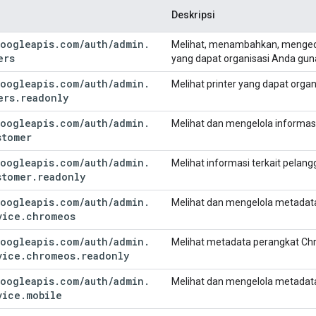
Deskripsi
oogleapis
.
com
/
auth
/
admin
.
Melihat, menambahkan, mengedi
ers
yang dapat organisasi Anda gu
oogleapis
.
com
/
auth
/
admin
.
Melihat printer yang dapat org
ers
.
readonly
oogleapis
.
com
/
auth
/
admin
.
Melihat dan mengelola informasi
stomer
oogleapis
.
com
/
auth
/
admin
.
Melihat informasi terkait pelan
stomer
.
readonly
oogleapis
.
com
/
auth
/
admin
.
Melihat dan mengelola metada
vice
.
chromeos
oogleapis
.
com
/
auth
/
admin
.
Melihat metadata perangkat C
vice
.
chromeos
.
readonly
oogleapis
.
com
/
auth
/
admin
.
Melihat dan mengelola metadata
vice
.
mobile