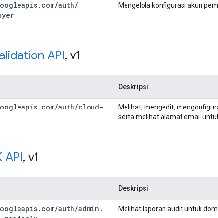
oogleapis
.
com
/
auth
/
Mengelola konfigurasi akun pe
uyer
lidation API
,
v1
Deskripsi
oogleapis
.
com
/
auth
/
cloud-
Melihat, mengedit, mengonfigur
serta melihat alamat email unt
 API
,
v1
Deskripsi
oogleapis
.
com
/
auth
/
admin
.
Melihat laporan audit untuk do