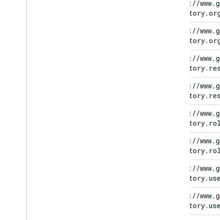
https:
/
/
www
.
g
directory
.
or
https:
/
/
www
.
g
directory
.
or
https:
/
/
www
.
g
directory
.
re
https:
/
/
www
.
g
directory
.
re
https:
/
/
www
.
g
directory
.
ro
https:
/
/
www
.
g
directory
.
ro
https:
/
/
www
.
g
directory
.
us
https:
/
/
www
.
g
directory
.
us