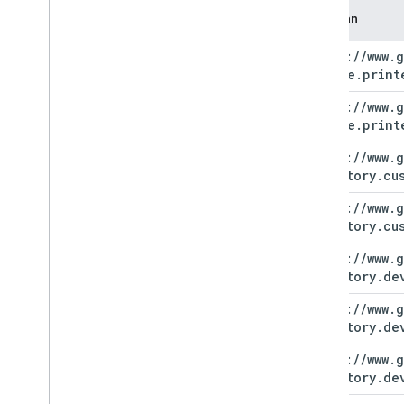
Cakupan
https:
/
/
www
.
g
chrome
.
print
https:
/
/
www
.
g
chrome
.
print
https:
/
/
www
.
g
directory
.
cu
https:
/
/
www
.
g
directory
.
cu
https:
/
/
www
.
g
directory
.
de
https:
/
/
www
.
g
directory
.
de
https:
/
/
www
.
g
directory
.
de