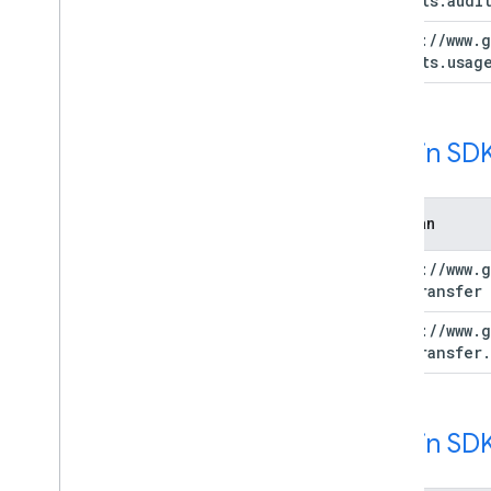
reports
.
audi
https:
/
/
www
.
g
reports
.
usag
Admin SDK
Cakupan
https:
/
/
www
.
g
datatransfer
https:
/
/
www
.
g
datatransfer
.
Admin SDK