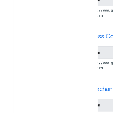
https:
/
/
www
.
g
platform
Access Co
Cakupan
https:
/
/
www
.
g
platform
Ad Exchang
Cakupan