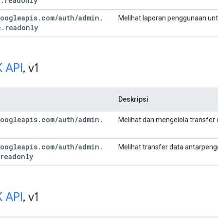
t
.
readonly
oogleapis
.
com
/
auth
/
admin
.
Melihat laporan penggunaan un
e
.
readonly
 API
,
v1
Deskripsi
oogleapis
.
com
/
auth
/
admin
.
Melihat dan mengelola transfer
oogleapis
.
com
/
auth
/
admin
.
Melihat transfer data antarpeng
readonly
 API
,
v1