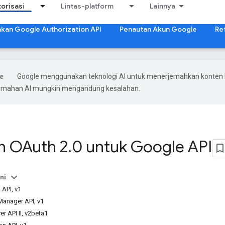
orisasi
Lintas-platform
Lainnya
akan Google Authorization API
Penautan Akun Google
Re
Google menggunakan teknologi AI untuk menerjemahkan konten
rjemahan AI mungkin mengandung kesalahan.
n OAuth 2
.
0 untuk Google API
ni
API, v1
Manager API, v1
r API II, v2beta1