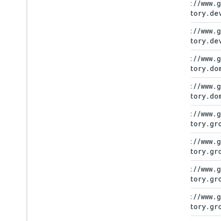
https:
/
/
www
.
g
directory
.
de
https:
/
/
www
.
g
directory
.
de
https:
/
/
www
.
g
directory
.
do
https:
/
/
www
.
g
directory
.
do
https:
/
/
www
.
g
directory
.
gr
https:
/
/
www
.
g
directory
.
gr
https:
/
/
www
.
g
directory
.
gr
https:
/
/
www
.
g
directory
.
gr