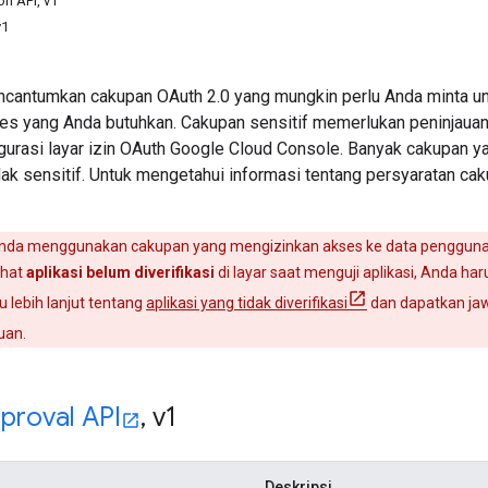
on API, v1
v1
cantumkan cakupan OAuth 2.0 yang mungkin perlu Anda minta u
ses yang Anda butuhkan. Cakupan sensitif memerlukan peninjauan
gurasi layar izin OAuth Google Cloud Console. Banyak cakupan y
ak sensitif. Untuk mengetahui informasi tentang persyaratan ca
k Anda menggunakan cakupan yang mengizinkan akses ke data pengguna t
ihat
aplikasi belum diverifikasi
di layar saat menguji aplikasi, Anda ha
 lebih lanjut tentang
aplikasi yang tidak diverifikasi
dan dapatkan ja
uan.
proval API
,
v1
Deskripsi