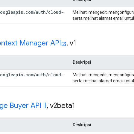
oogleapis
.
com
/
auth
/
cloud-
Melihat, mengedit, mengonfigur
serta melihat alamat email unt
ntext Manager API
,
v1
Deskripsi
oogleapis
.
com
/
auth
/
cloud-
Melihat, mengedit, mengonfigur
serta melihat alamat email unt
e Buyer API II
,
v2beta1
Deskripsi