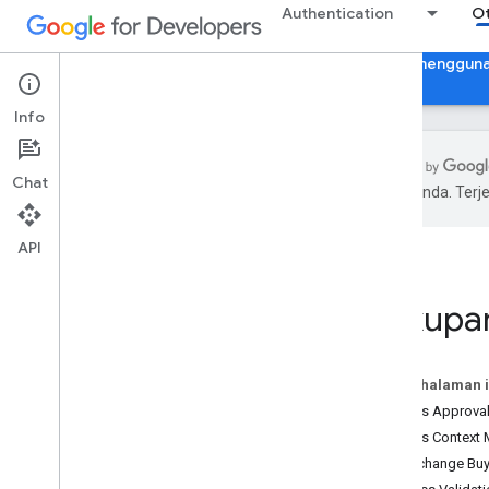
Authentication
Ot
Otorisasi Akun Google
Verifikasi aplikasi untuk menggun
Info
Chat
pilihan Anda. Te
Otorisasi akun Google
Ringkasan
API
Otorisasi
Identitas lintas klien
Cakupan OAuth 2
.
0
Cakupa
Kebijakan OAuth 2
.
0
Pertimbangan otorisasi menurut
Pada halaman i
jenis aplikasi
Access Approval 
untuk Aplikasi Web Sisi Server
Access Context 
untuk Aplikasi Web Java
Script
Ad Exchange Buye
untuk Aplikasi Android