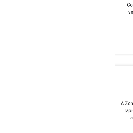
Co
ve
A Zoh
ráp
a