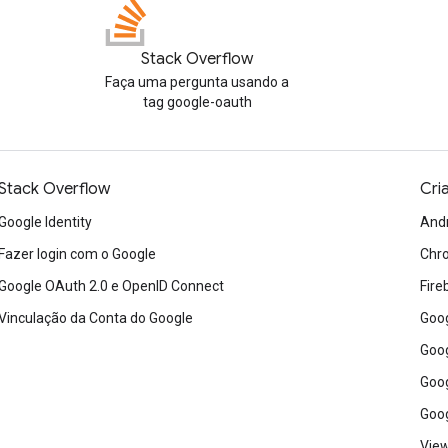
Stack Overflow
Faça uma pergunta usando a
tag google-oauth
Stack Overflow
Cri
Google Identity
And
Fazer login com o Google
Chr
Google OAuth 2.0 e OpenID Connect
Fire
Vinculação da Conta do Google
Goog
Goog
Goog
Goog
View