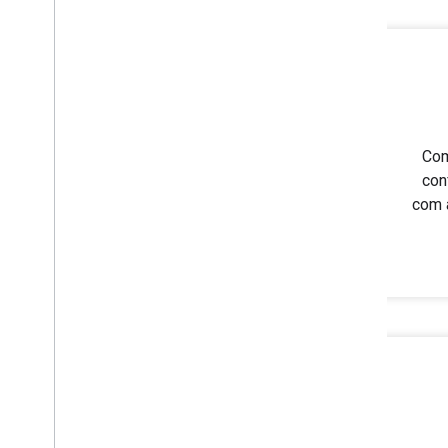
Com
con
com a