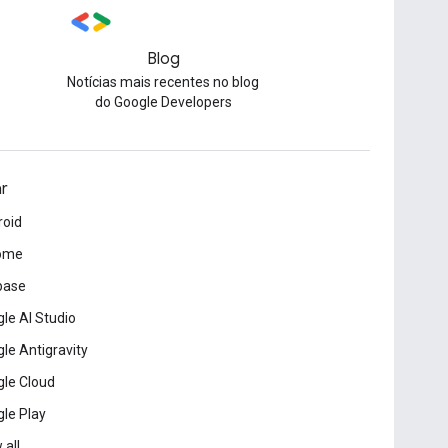
Blog
Notícias mais recentes no blog
do Google Developers
ar
roid
ome
base
le AI Studio
le Antigravity
le Cloud
le Play
 all