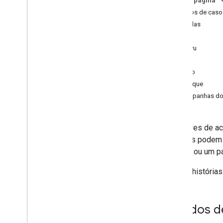
Nesta página
Estudos de caso
Adidas
pixiv
Tokyu
X
Zoho
Caiaque
Campanhas do
As chaves de ac
usuários podem 
um PIN ou um pa
Confira históri
Estudos d