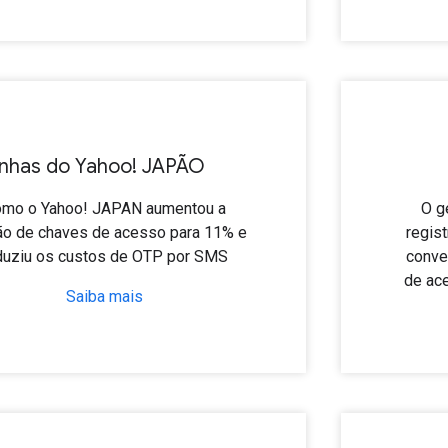
has do Yahoo! JAPÃO
mo o Yahoo! JAPAN aumentou a
O g
o de chaves de acesso para 11% e
regis
duziu os custos de OTP por SMS
conve
de ac
Saiba mais