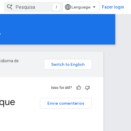
/
Fazer login
s
 idioma de
Isso foi útil?
aque
Envie comentários