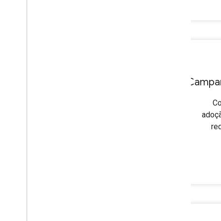
Campan
Co
adoçã
re