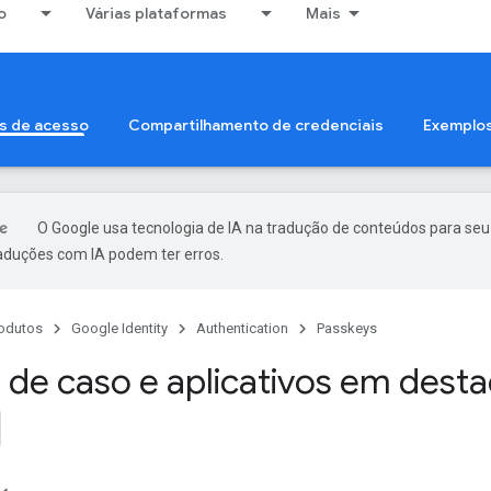
o
Várias plataformas
Mais
s de acesso
Compartilhamento de credenciais
Exemplo
O Google usa tecnologia de IA na tradução de conteúdos para seu
raduções com IA podem ter erros.
odutos
Google Identity
Authentication
Passkeys
 de caso e aplicativos em dest