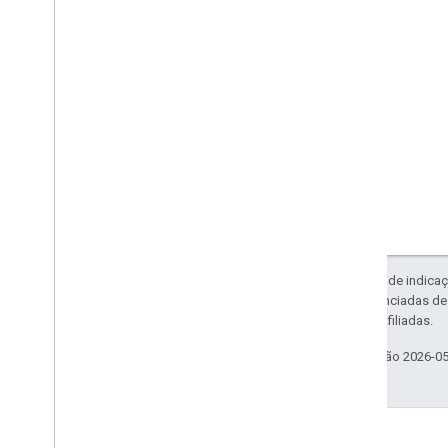
Exceto em caso de indicaç
código são licenciadas d
da Oracle e/ou afiliadas.
Última atualização 2026-0