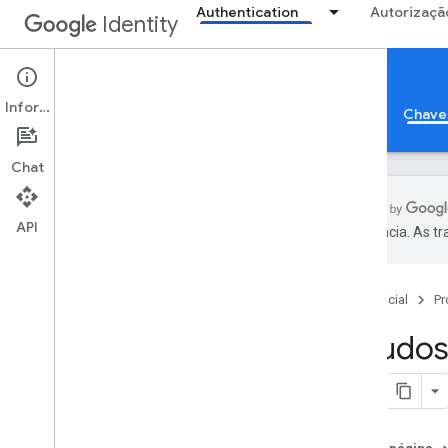
Authentication
Autorizaçã
Identity
Passkeys
Informações
Fazer login com o Google
Verificação de apps
Chave
Chat
API
preferência. As t
Chaves de acesso
Visão geral
Página inicial
Pr
Casos de uso
Experiência do usuário
Estudos
Plataformas compatíveis
Guia para desenvolvedores de partes
confiáveis
Estudos de caso