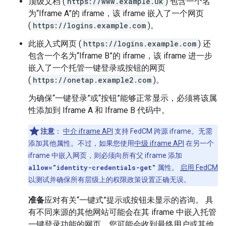
顶级文档 (
https://www.example.uk
) 包含一个名
为“Iframe A”的 iframe，该 iframe 嵌入了一个网页
(
https://logins.example.com
)。
此嵌入式网页 (
https://logins.example.com
) 还
包含一个名为“Iframe B”的 iframe，该 iframe 进一步
嵌入了一个托管一键登录或按钮的网页
(
https://onetap.example2.com
)。
为确保“一键登录”或“按钮”能够正常显示，必须将该属
性添加到 Iframe A 和 Iframe B 代码中。
注意
：
中介 iframe API
支持 FedCM 跨源 iframe。无需
添加其他属性。不过，如果您使用
中级 iframe API
在另一个
iframe 中嵌入网页，则必须向所有父 iframe 添加
allow="identity-credentials-get"
属性。
启用 FedCM
以测试并确保所有层级上的权限政策设置正确无误。
准备
应对有关“一键式”提示或按钮未显示的咨询。 具
有不同来源的其他网站可能会在其 iframe 中嵌入托管
一键登录功能的网页。您可能会收到最终用户或其他