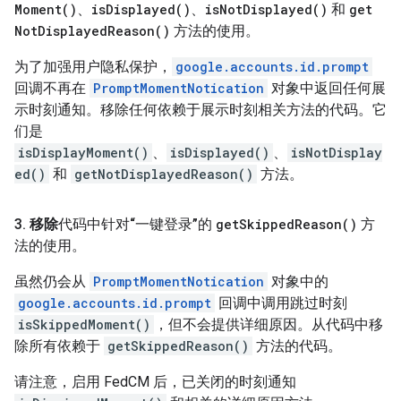
Moment(
)
、
is
Displayed(
)
、
is
Not
Displayed(
)
和
get
Not
Displayed
Reason(
)
方法的使用。
为了加强用户隐私保护，
google.accounts.id.prompt
回调不再在
PromptMomentNotication
对象中返回任何展
示时刻通知。移除任何依赖于展示时刻相关方法的代码。它
们是
isDisplayMoment()
、
isDisplayed()
、
isNotDisplay
ed()
和
getNotDisplayedReason()
方法。
3
.
移除
代码中针对“一键登录”的
get
Skipped
Reason(
)
方
法的使用。
虽然仍会从
PromptMomentNotication
对象中的
google.accounts.id.prompt
回调中调用跳过时刻
isSkippedMoment()
，但不会提供详细原因。从代码中移
除所有依赖于
getSkippedReason()
方法的代码。
请注意，启用 FedCM 后，已关闭的时刻通知