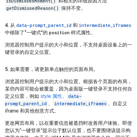
isDismissedMoment()
和相关的详细原因方法
getDismissedReason()
保持不变。
4
.
从
data-prompt
_
parent
_
id
和
intermediate
_
iframes
中移除了
“一键式”的
position
样式属性。
浏览器控制用户提示的大小和位置，不支持桌面设备上的一
键登录的自定义位置。
5
.
如果需要，请更新单点触控的页面布局。
浏览器控制用户提示的大小和位置。根据各个页面的布局，
某些内容可能会被覆盖，因为桌面版一键登录不支持任何自
定义位置，例如
style 属性
、
data-
prompt_parent_id
、
intermediate_iframes
、自定义
iframe 和其他创意方式。
更改网页布局，以在重要信息被遮挡时改善用户体验。即使
您认为“一键登录”提示位于默认位置，也不要围绕该提示构