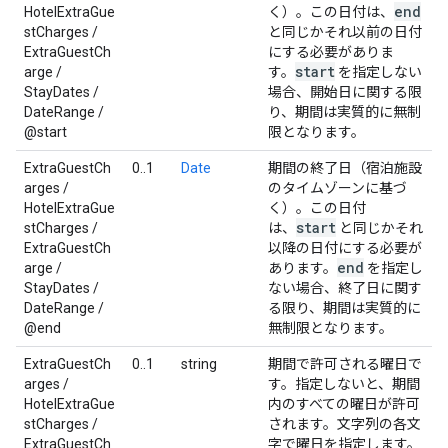
end
HotelExtraGue
く）。この日付は、
stCharges /
と同じかそれ以前の日付
ExtraGuestCh
にする必要がありま
start
arge /
す。
を指定しない
StayDates /
場合、開始日に関する限
DateRange /
り、期間は実質的に無制
@start
限となります。
ExtraGuestCh
0..1
Date
期間の終了日（宿泊施設
arges /
のタイムゾーンに基づ
HotelExtraGue
く）。この日付
start
stCharges /
は、
と同じかそれ
ExtraGuestCh
以降の日付にする必要が
end
arge /
あります。
を指定し
StayDates /
ない場合、終了日に関す
DateRange /
る限り、期間は実質的に
@end
無制限となります。
ExtraGuestCh
0..1
string
期間で許可される曜日で
arges /
す。指定しないと、期間
HotelExtraGue
内のすべての曜日が許可
stCharges /
されます。文字列の各文
ExtraGuestCh
字で曜日を指定します。