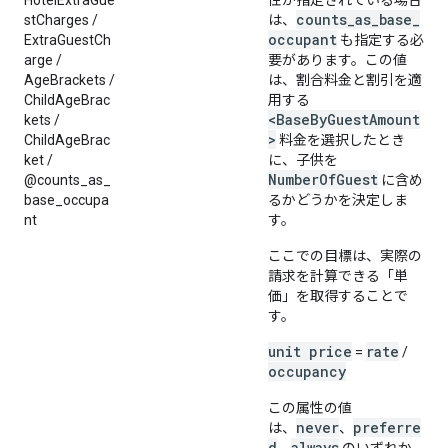
HotelExtraGue
性が指定されている場合
counts_as_base_
stCharges /
は、
occupant
ExtraGuestCh
も指定する必
arge /
要があります。この値
AgeBrackets /
は、割合料金と割引を適
ChildAgeBrac
用する
<BaseByGuestAmount
kets /
>
ChildAgeBrac
料金を選択したとき
ket /
に、子供を
NumberOfGuest
@counts_as_
に含め
base_occupa
るかどうかを決定しま
nt
す。
ここでの目標は、実際の
請求を計算できる「単
価」を取得することで
す。
unit price
rate
=
/
occupancy
この属性の値
never
preferre
は、
、
d
always