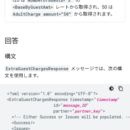
120 は
NumberOfGuests="3"
の
<BaseByGuestAmt>
レートから取得され、50 は
AdultCharge amount="50"
から取得されます。
回答
構文
ExtraGuestChargesResponse
メッセージでは、次の構
文を使用します。
<?xml
version="1.0"
encoding="UTF-8"?>

<ExtraGuestChargesResponse
timestamp="
timestamp
id="
message_ID
partner="
partner_key
<!--
Either
Success
or
Issues
will
be
populated.