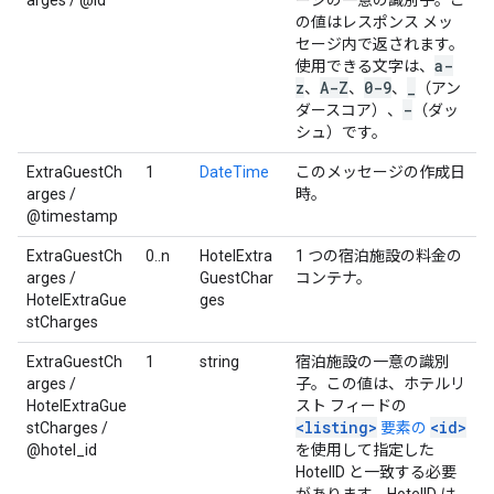
arges / @id
ージの一意の識別子。こ
の値はレスポンス メッ
セージ内で返されます。
a-
使用できる文字は、
z
A-Z
0-9
_
、
、
、
（アン
-
ダースコア）、
（ダッ
シュ）です。
ExtraGuestCh
1
DateTime
このメッセージの作成日
arges /
時。
@timestamp
ExtraGuestCh
0..n
HotelExtra
1 つの宿泊施設の料金の
arges /
GuestChar
コンテナ。
HotelExtraGue
ges
stCharges
ExtraGuestCh
1
string
宿泊施設の一意の識別
arges /
子。この値は、ホテルリ
HotelExtraGue
スト フィードの
<listing>
<id>
stCharges /
要素の
@hotel_id
を使用して指定した
HotelID と一致する必要