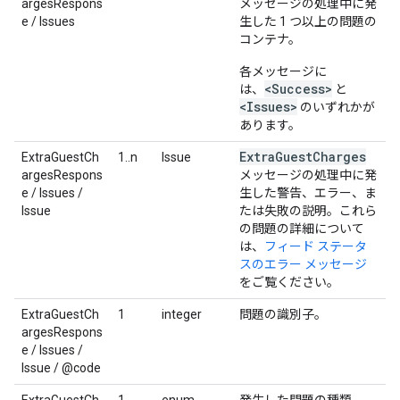
argesRespons
メッセージの処理中に発
e / Issues
生した 1 つ以上の問題の
コンテナ。
各メッセージに
<Success>
は、
と
<Issues>
のいずれかが
あります。
Extra
Guest
Charges
ExtraGuestCh
1..n
Issue
argesRespons
メッセージの処理中に発
e / Issues /
生した警告、エラー、ま
Issue
たは失敗の説明。これら
の問題の詳細について
は、
フィード ステータ
スのエラー メッセージ
をご覧ください。
ExtraGuestCh
1
integer
問題の識別子。
argesRespons
e / Issues /
Issue / @code