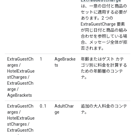
は、一意の日付と商品の
セットに適用する必要が
あります。2 つの
ExtraGuestCharge 要素
が同じ日付と商品の組み
合わせを参照している場
合、メッセージ全体が拒
否されます。
ExtraGuestCh
1
AgeBracke
年齢またはゲスト カテ
arges /
ts
ゴリ別に料金を計算する
HotelExtraGue
ための年齢層のコンテ
stCharges /
ナ。
ExtraGuestCh
arge /
AgeBrackets
ExtraGuestCh
0..1
AdultChar
追加の大人料金のコンテ
arges /
ge
ナ。
HotelExtraGue
stCharges /
ExtraGuestCh