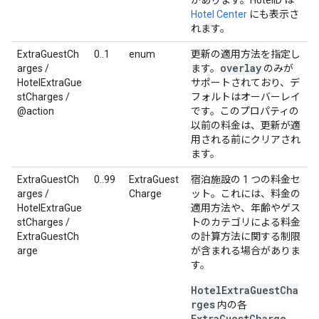
があります。HotelID は
Hotel Center
にも表示さ
れます。
ExtraGuestCh
0..1
enum
更新の適用方法を指定し
overlay
arges /
ます。
のみが
HotelExtraGue
サポートされており、デ
stCharges /
フォルトはオーバーレイ
@action
です。このプロパティの
以前の料金は、更新が適
用される前にクリアされ
ます。
ExtraGuestCh
0..99
ExtraGuest
宿泊施設の 1 つの料金セ
arges /
Charge
ット。これには、料金の
HotelExtraGue
適用方法や、年齢やゲス
stCharges /
トのカテゴリによる料金
ExtraGuestCh
の計算方法に関する制限
arge
が含まれる場合がありま
す。
HotelExtraGuestCha
rges
内の各
ExtraGuestCharge