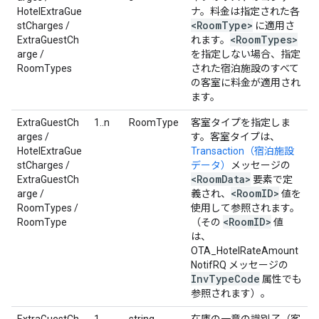
HotelExtraGue
ナ。料金は指定された各
<Room
Type>
stCharges /
に適用さ
<Room
Types>
ExtraGuestCh
れます。
arge /
を指定しない場合、指定
RoomTypes
された宿泊施設のすべて
の客室に料金が適用され
ます。
ExtraGuestCh
1..n
RoomType
客室タイプを指定しま
arges /
す。客室タイプは、
HotelExtraGue
Transaction（宿泊施設
stCharges /
データ）
メッセージの
<Room
Data>
ExtraGuestCh
要素で定
<Room
ID>
arge /
義され、
値を
RoomTypes /
使用して参照されます。
<Room
ID>
RoomType
（その
値
は、
OTA_HotelRateAmount
NotifRQ メッセージの
Inv
Type
Code
属性でも
参照されます）。