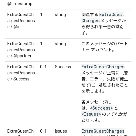
@timestamp
Extra
Guest
ExtraGuestCh
1
string
関連する
Charges
argesRespons
メッセージか
e / @id
ら得られる一意の識別
子。
ExtraGuestCh
1
string
このメッセージのパート
argesRespons
ナー アカウント。
e / @partner
Extra
Guest
Charges
ExtraGuestCh
0..1
Success
argesRespons
メッセージが正常に（警
e / Success
告、エラー、失敗が発生
せずに）処理されたこと
を示します。
各メッセージに
<Success>
は、
と
<Issues>
のいずれかが
あります。
Extra
Guest
Charges
ExtraGuestCh
0..1
Issues