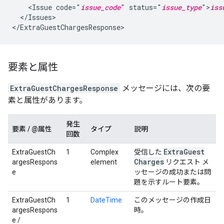
<Issue
code="
issue_code
"
status="
issue_type
">
iss
</Issues>

要素と属性
ExtraGuestChargesResponse
メッセージには、次の要
素と属性があります。
発生
要素 / @属性
タイプ
説明
回数
Extra
Guest
ExtraGuestCh
1
Complex
受信した
Charges
argesRespons
element
リクエスト メ
e
ッセージの成功または問
題を示すルート要素。
ExtraGuestCh
1
DateTime
このメッセージの作成日
argesRespons
時。
e /