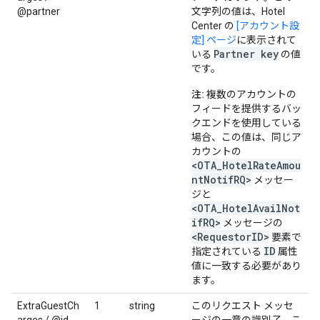
@partner
文字列の値は、Hotel
Center の
[アカウント設
定] ページ
に表示されて
Partner key
いる
の値
です。
注:
複数のアカウントの
フィードを提供するバッ
クエンドを使用している
場合、この値は、同じア
カウントの
<OTA_HotelRateAmou
ntNotifRQ>
メッセー
ジと
<OTA_HotelAvailNot
ifRQ>
メッセージの
<RequestorID>
要素で
ID
指定されている
属性
値に一致する必要があり
ます。
ExtraGuestCh
1
string
このリクエスト メッセ