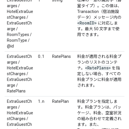
ExtraGuestCh
1
string
在庫の一意の識別子（客
arges /
室タイプ）。この値は、
HotelExtraGue
Transaction（宿泊施設
stCharges /
データ）メッセージ内の
<Room
ID>
ExtraGuestCh
に対応しま
arge /
す。最大 50 文字まで使
RoomTypes /
用できます。
RoomType /
@id
ExtraGuestCh
0..1
RatePlans
料金が適用される料金プ
arges /
ランのリストのコンテ
<Rate
Plans>
HotelExtraGue
ナ。
を指
stCharges /
定しない場合、すべての
ExtraGuestCh
料金プランに料金が適用
arge /
されます。
RatePlans
ExtraGuestCh
1..n
RatePlan
料金プランを指定しま
arges /
す。料金プランは、パッ
HotelExtraGue
ケージ、料金、空室状況
stCharges /
の組み合わせで定義され
ExtraGuestCh
ます。また、