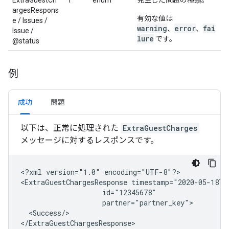
ExtraGuestCh
1
enum
発生した問題の種類。
argesRespons
有効な値は
e / Issues /
warning
error
fai
、
、
Issue /
lure
です。
@status
例
成功
問題
以下は、正常に処理された
ExtraGuestCharges
メッセージに対するレスポンスです。
<?xml
version="1.0"
encoding="UTF-8"?>

<ExtraGuestChargesResponse
<Success/>

</ExtraGuestChargesResponse>
