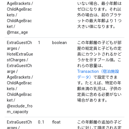
AgeBrackets /
いない場合、最小年齢は
ChildAgeBrac
ゼロになります。それ以
kets /
外の場合は、前のブラケ
ChildAgeBrac
ットの最大年齢より 1 つ
ket /
大きい値になります。
@max_age
ExtraGuestCh
1
boolean
この年齢層の子どもが部
arges /
屋の総定員と子どもの定
HotelExtraGue
員にカウントされるかど
stCharges /
うかを示すブール値。こ
ExtraGuestCh
れらの容量は、
arge /
Transaction（宿泊施設
AgeBrackets /
データ）
で設定できま
ChildAgeBrac
す。たとえば、特定の年
kets /
齢未満の乳児は、子供の
ChildAgeBrac
定員に含める必要がない
ket /
場合があります。
@exclude_fro
m_capacity
ExtraGuestCh
0..1
float
この年齢層の追加の子ど
arges /
もに対して請求される定