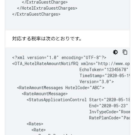
</HotelExtraGuestCharges>

</ExtraGuestCharges>

対応する税率は次のとおりです。
<?xml
version="1.0"
encoding="UTF-8"?>

<OTA_HotelRateAmountNotifRQ
<RateAmountMessages
<StatusApplicationControl