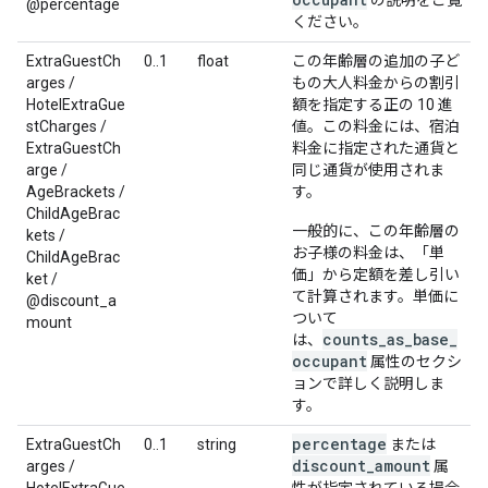
の説明をご覧
@percentage
ください。
ExtraGuestCh
0..1
float
この年齢層の追加の子ど
arges /
もの大人料金からの割引
HotelExtraGue
額を指定する正の 10 進
stCharges /
値。この料金には、宿泊
ExtraGuestCh
料金に指定された通貨と
arge /
同じ通貨が使用されま
AgeBrackets /
す。
ChildAgeBrac
一般的に、この年齢層の
kets /
お子様の料金は、「単
ChildAgeBrac
価」から定額を差し引い
ket /
て計算されます。単価に
@discount_a
ついて
mount
counts_as_base_
は、
occupant
属性のセクシ
ョンで詳しく説明しま
す。
percentage
ExtraGuestCh
0..1
string
または
discount_amount
arges /
属