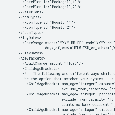
<RatePlan
<RatePlan
<RoomType
<RoomType
<DateRange
start="YYYY-MM-DD"
<AdultCharge
<!--
The
following
are
different
ways
child
Use
the
option
that
matches
your
system.
<ChildAgeBracket
max_age="integer"
<ChildAgeBracket
max_age="integer"
<ChildAgeBracket
max_age="integer"