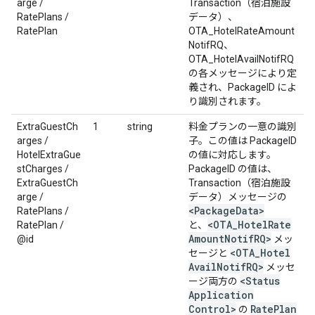
arge /
Transaction（宿泊施設
RatePlans /
データ）、
RatePlan
OTA_HotelRateAmount
NotifRQ、
OTA_HotelAvailNotifRQ
の各メッセージにより定
義され、PackageID によ
り識別されます。
ExtraGuestCh
1
string
料金プランの一意の識別
arges /
子。この値は PackageID
HotelExtraGue
の値に対応します。
stCharges /
PackageID の値は、
ExtraGuestCh
Transaction（宿泊施設
arge /
データ）メッセージの
<Package
Data>
RatePlans /
<OTA
_
Hotel
Rate
RatePlan /
と、
Amount
Notif
RQ>
@id
メッ
<OTA
_
Hotel
セージと
Avail
Notif
RQ>
メッセ
<Status
ージ両方の
Application
Control>
Rate
Plan
の