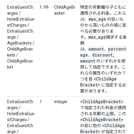
ExtraGuestCh
1..99
ChildAgeBr
特定の年齢層の子どもに
arges /
acket
適用される料金。これら
max
_
age
HotelExtraGue
は、
の低いも
stCharges /
のから高いものの順に並
ExtraGuestCh
べる必要がありま
max
_
age
arge /
す。
請求する金
AgeBrackets /
額
amount
percent
ChildAgeBrac
は、
、
age
discount
_
kets /
、
amount
ChildAgeBrac
のいずれかを使
ket
用して指定できます。こ
れらの属性のいずれか 1
<Child
Age
つを各
Bracket>
に指定する必
要があります。
<Child
Age
Bracket>
ExtraGuestCh
1
integer
arges /
で指定された料金が適用
HotelExtraGue
される年齢の上限。この
<Child
Age
Bracket>
stCharges /
<Child
Age
ExtraGuestCh
の前に他の
Bracket>
arge /
が指定されて