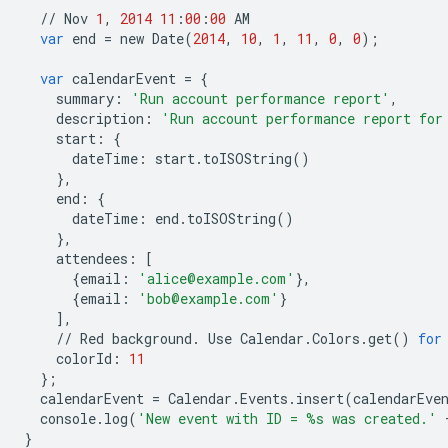
//
Nov
1
,
2014
11
:
00
:
00
AM
var
end
=
new
Date
(
2014
,
10
,
1
,
11
,
0
,
0
);
var
calendarEvent
=
{
summary
:
'Run account performance report'
,
description
:
'Run account performance report for
start
:
{
dateTime
:
start
.
toISOString
()
},
end
:
{
dateTime
:
end
.
toISOString
()
},
attendees
:
[
{
email
:
'alice@example.com'
},
{
email
:
'bob@example.com'
}
],
//
Red
background
.
Use
Calendar
.
Colors
.
get
()
for
colorId
:
11
};
calendarEvent
=
Calendar
.
Events
.
insert
(
calendarEve
console
.
log
(
'New event with ID = 
%s
 was created.'
}