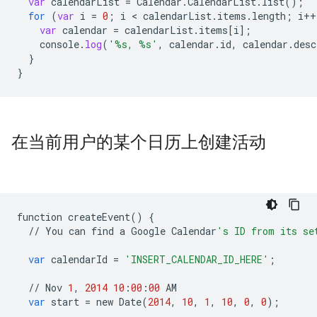
var
calendarList
=
Calendar
.
CalendarList
.
list
();
for
(
var
i
=
0
;
i
 < 
calendarList
.
items
.
length
;
i
++
var
calendar
=
calendarList
.
items
[
i
]
;
console
.
log
(
'%s, %s'
,
calendar
.
id
,
calendar
.
desc
}
}
在当前用户的某个日历上创建活动
function
createEvent
()
{
//
You
can
find
a
Google
Calendar
's ID from its se
var
calendarId
=
'INSERT_CALENDAR_ID_HERE'
;
//
Nov
1
,
2014
10
:
00
:
00
AM
var
start
=
new
Date
(
2014
,
10
,
1
,
10
,
0
,
0
);