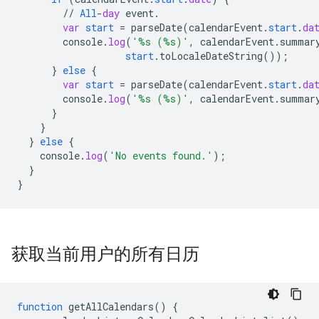
//
All
-
day
event
.
var
start
=
parseDate
(
calendarEvent
.
start
.
da
console
.
log
(
'%s (%s)'
,
calendarEvent
.
summar
start
.
toLocaleDateString
());
}
else
{
var
start
=
parseDate
(
calendarEvent
.
start
.
da
console
.
log
(
'%s (%s)'
,
calendarEvent
.
summar
}
}
}
else
{
console
.
log
(
'No events found.'
);
}
}
获取当前用户的所有日历
function
getAllCalendars
()
{