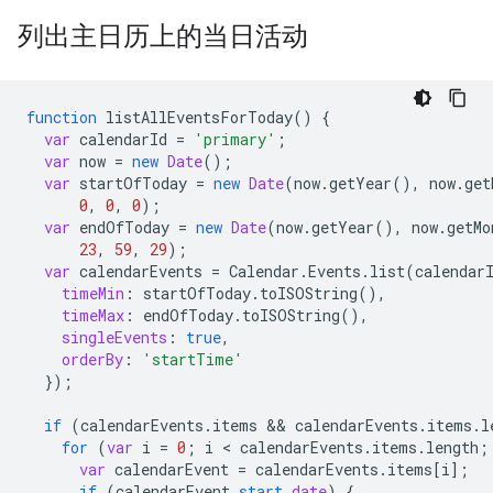
列出主日历上的当日活动
function
listAllEventsForToday
()
{
var
calendarId
=
'primary'
;
var
now
=
new
Date
();
var
startOfToday
=
new
Date
(
now
.
getYear
(),
now
.
get
0
,
0
,
0
);
var
endOfToday
=
new
Date
(
now
.
getYear
(),
now
.
getMo
23
,
59
,
29
);
var
calendarEvents
=
Calendar
.
Events
.
list
(
calendar
timeMin
:
startOfToday
.
toISOString
(),
timeMax
:
endOfToday
.
toISOString
(),
singleEvents
:
true
,
orderBy
:
'startTime'
}
);
if
(
calendarEvents
.
items
 && 
calendarEvents
.
items
.
l
for
(
var
i
=
0
;
i
 < 
calendarEvents
.
items
.
length
;
var
calendarEvent
=
calendarEvents
.
items
[
i
]
;
if
(
calendarEvent
.
start
.
date
)
{