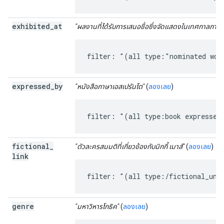
exhibited
_
at
"ผลงานที่ได้รับการเสนอชื่อซึ่งจัดแสดงในเทศกาลภาพ
filter: "(all type:"nominated wor
expressed
_
by
"หนังสือภาษาเอสเปรันโต"
(
ลองเลย
)
filter: "(all type:book expressed
fictional
_
"ตัวละครสมมติที่เกี่ยวข้องกับมิกกี้ เมาส์"
(
ลองเลย
)
link
filter: "(all type:/fictional_uni
genre
"มหาวิหารโกธิค"
(
ลองเลย
)