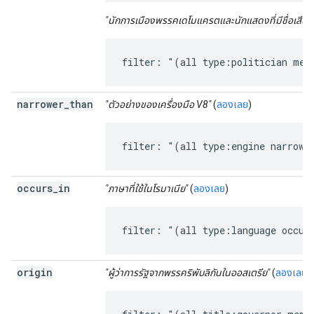
"นักการเมืองพรรคเดโมแครตและนักแสดงที่มีชื่อเสียง
filter: "(all type:politician mem
narrower
_
than
"ตัวอย่างของเครื่องมือ V8"
(
ลองเลย
)
filter: "(all type:engine narrowe
occurs
_
in
"ภาษาที่ใช้ในโรมาเนีย"
(
ลองเลย
)
filter: "(all type:language occur
origin
"ผู้ว่าการรัฐจากพรรคริพับลิกันในออสเตรีย"
(
ลองเลย
)