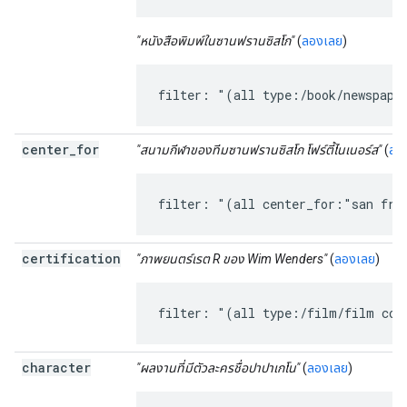
"หนังสือพิมพ์ในซานฟรานซิสโก"
(
ลองเลย
)
filter: "(all type:/book/newspape
center
_
for
"สนามกีฬาของทีมซานฟรานซิสโก โฟร์ตี้ไนเนอร์ส"
(
ลอ
filter: "(all center_for:"san fra
certification
"ภาพยนตร์เรต R ของ Wim Wenders"
(
ลองเลย
)
filter: "(all type:/film/film con
character
"ผลงานที่มีตัวละครชื่อปาปาเกโน"
(
ลองเลย
)