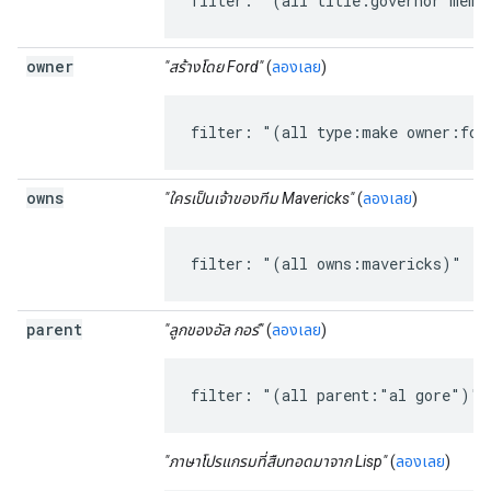
filter: "(all title:governor memb
owner
"สร้างโดย Ford"
(
ลองเลย
)
filter: "(all type:make owner:for
owns
"ใครเป็นเจ้าของทีม Mavericks"
(
ลองเลย
)
filter: "(all owns:mavericks)"
parent
"ลูกของอัล กอร์"
(
ลองเลย
)
filter: "(all parent:"al gore")"
"ภาษาโปรแกรมที่สืบทอดมาจาก Lisp"
(
ลองเลย
)