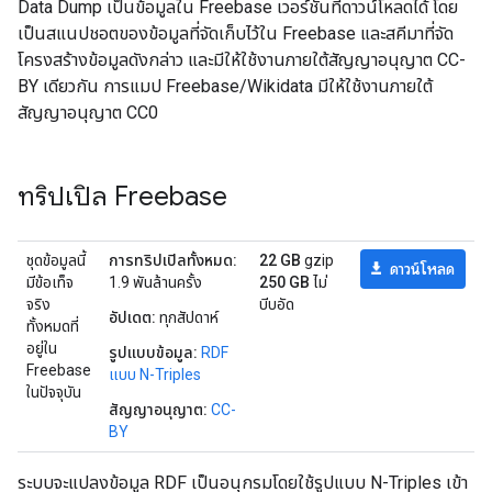
Data Dump เป็นข้อมูลใน Freebase เวอร์ชันที่ดาวน์โหลดได้ โดย
เป็นสแนปชอตของข้อมูลที่จัดเก็บไว้ใน Freebase และสคีมาที่จัด
โครงสร้างข้อมูลดังกล่าว และมีให้ใช้งานภายใต้สัญญาอนุญาต CC-
BY เดียวกัน การแมป Freebase/Wikidata มีให้ใช้งานภายใต้
สัญญาอนุญาต CC0
ทริปเปิล Freebase
ชุดข้อมูลนี้
การทริปเปิลทั้งหมด:
22 GB
gzip
ดาวน์โหลด
มีข้อเท็จ
1.9 พันล้านครั้ง
250 GB
ไม่
จริง
บีบอัด
อัปเดต:
ทุกสัปดาห์
ทั้งหมดที่
อยู่ใน
รูปแบบข้อมูล:
RDF
Freebase
แบบ N-Triples
ในปัจจุบัน
สัญญาอนุญาต:
CC-
BY
ระบบจะแปลงข้อมูล RDF เป็นอนุกรมโดยใช้รูปแบบ N-Triples เข้า