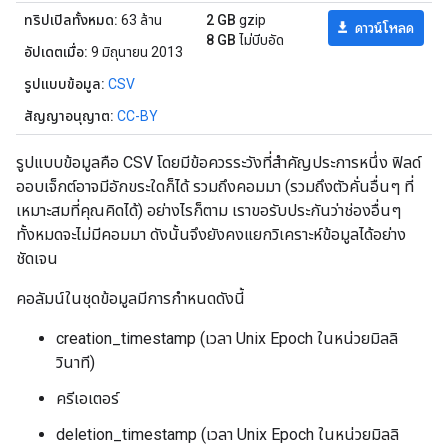
ทริปเปิลทั้งหมด:
63 ล้าน
2 GB
gzip
ดาวน์โหลด
8 GB
ไม่บีบอัด
อัปเดตเมื่อ:
9 มิถุนายน 2013
รูปแบบข้อมูล:
CSV
สัญญาอนุญาต:
CC-BY
รูปแบบข้อมูลคือ CSV โดยมีข้อควรระวังที่สำคัญประการหนึ่ง ฟิลด์
ออบเจ็กต์อาจมีอักขระใดก็ได้ รวมถึงคอมมา (รวมถึงตัวคั่นอื่นๆ ที่
เหมาะสมที่คุณคิดได้) อย่างไรก็ตาม เราขอรับประกันว่าช่องอื่นๆ
ทั้งหมดจะไม่มีคอมมา ดังนั้นจึงยังคงแยกวิเคราะห์ข้อมูลได้อย่าง
ชัดเจน
คอลัมน์ในชุดข้อมูลมีการกำหนดดังนี้
creation_timestamp (เวลา Unix Epoch ในหน่วยมิลลิ
วินาที)
ครีเอเตอร์
deletion_timestamp (เวลา Unix Epoch ในหน่วยมิลลิ