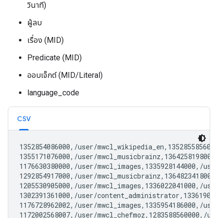
วินาที)
ผู้ลบ
เรื่อง (MID)
Predicate (MID)
ออบเจ็กต์ (MID/Literal)
language_code
CSV
1352854086000,/user/mwcl_wikipedia_en,1352855856000
1355171076000,/user/mwcl_musicbrainz,1364258198000,
1176630380000,/user/mwcl_images,1335928144000,/user
1292854917000,/user/mwcl_musicbrainz,1364823418001,
1205530905000,/user/mwcl_images,1336022041000,/user
1302391361000,/user/content_administrator,133619097
1176728962002,/user/mwcl_images,1335954186000,/user
1172002568007,/user/mwcl_chefmoz,1283588560000,/us