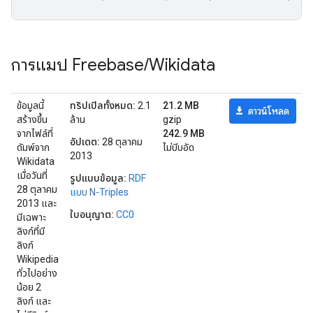
การแมป Freebase
/
Wikidata
ข้อมูลนี้
ทริปเปิลทั้งหมด:
2.1
21.2 MB
ดาวน์โหลด
สร้างขึ้น
ล้าน
gzip
จากไฟล์ที่
242.9 MB
อัปเดต:
28 ตุลาคม
ดัมพ์จาก
ไม่บีบอัด
2013
Wikidata
เมื่อวันที่
รูปแบบข้อมูล:
RDF
28 ตุลาคม
แบบ N-Triples
2013 และ
ใบอนุญาต:
CC0
มีเฉพาะ
ลิงก์ที่มี
ลิงก์
Wikipedia
ทั่วไปอย่าง
น้อย 2
ลิงก์ และ