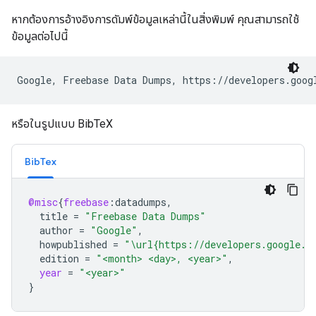
หากต้องการอ้างอิงการดัมพ์ข้อมูลเหล่านี้ในสิ่งพิมพ์ คุณสามารถใช้
ข้อมูลต่อไปนี้
หรือในรูปแบบ BibTeX
BibTex
@misc
{
freebase
:
datadumps
,
title
=
"Freebase Data Dumps"
author
=
"Google"
,
howpublished
=
"\url{https://developers.google.c
edition
=
"<month> <day>, <year>"
,
year
=
"<year>"
}