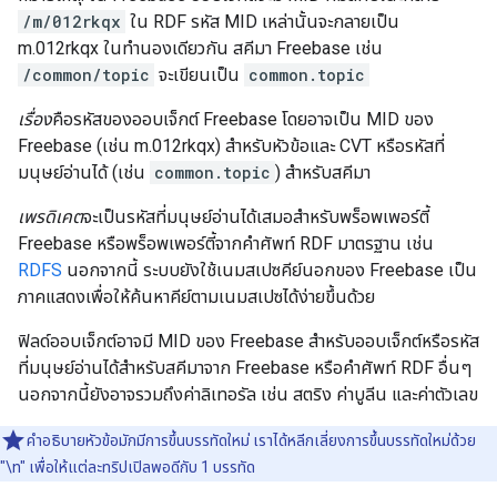
/m/012rkqx
ใน RDF รหัส MID เหล่านั้นจะกลายเป็น
m.012rkqx ในทำนองเดียวกัน สคีมา Freebase เช่น
/common/topic
จะเขียนเป็น
common.topic
เรื่อง
คือรหัสของออบเจ็กต์ Freebase โดยอาจเป็น MID ของ
Freebase (เช่น m.012rkqx) สำหรับหัวข้อและ CVT หรือรหัสที่
มนุษย์อ่านได้ (เช่น
common.topic
) สำหรับสคีมา
เพรดิเคต
จะเป็นรหัสที่มนุษย์อ่านได้เสมอสำหรับพร็อพเพอร์ตี้
Freebase หรือพร็อพเพอร์ตี้จากคำศัพท์ RDF มาตรฐาน เช่น
RDFS
นอกจากนี้ ระบบยังใช้เนมสเปซคีย์นอกของ Freebase เป็น
ภาคแสดงเพื่อให้ค้นหาคีย์ตามเนมสเปซได้ง่ายขึ้นด้วย
ฟิลด์ออบเจ็กต์อาจมี MID ของ Freebase สำหรับออบเจ็กต์หรือรหัส
ที่มนุษย์อ่านได้สำหรับสคีมาจาก Freebase หรือคำศัพท์ RDF อื่นๆ
นอกจากนี้ยังอาจรวมถึงค่าลิเทอรัล เช่น สตริง ค่าบูลีน และค่าตัวเลข
คำอธิบายหัวข้อมักมีการขึ้นบรรทัดใหม่ เราได้หลีกเลี่ยงการขึ้นบรรทัดใหม่ด้วย
"\n" เพื่อให้แต่ละทริปเปิลพอดีกับ 1 บรรทัด