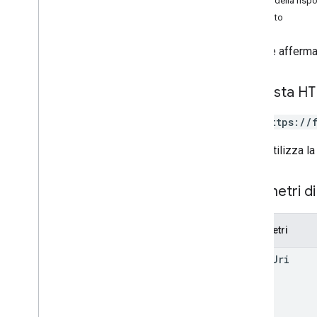
Corpo della risp
Risultato
Cerca le afferma
Richiesta H
GET https://
L'URL utilizza la
Parametri di
Parametri
image
Uri