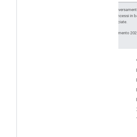
Salvo quando diversamente 
codice sono concessi in b
delle sue consociate.
Ultimo aggiornamento 202
Informazioni su prodotti
Guida alla verifica delle informazioni di fact check