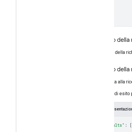
Corpo della 
Il corpo della r
Corpo della 
Risposta alla ri
In caso di esito 
Rappresentazi
{
"results"
: 
[
{