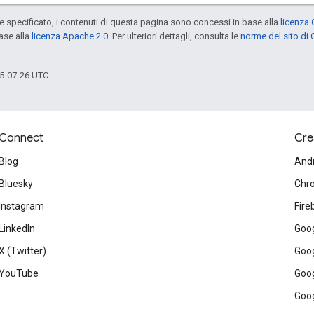
specificato, i contenuti di questa pagina sono concessi in base alla
licenza 
ase alla
licenza Apache 2.0
. Per ulteriori dettagli, consulta le
norme del sito di
5-07-26 UTC.
Connect
Cre
Blog
And
Bluesky
Chr
Instagram
Fire
LinkedIn
Goog
X (Twitter)
Goog
YouTube
Goog
Goog