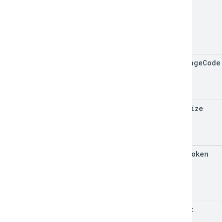
language
Code
page
Size
page
Token
offset