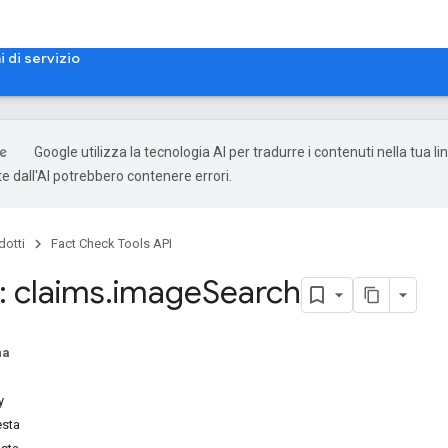
i di servizio
Google utilizza la tecnologia AI per tradurre i contenuti nella tua li
e dall'AI potrebbero contenere errori.
dotti
Fact Check Tools API
 claims
.
image
Search
na
y
esta