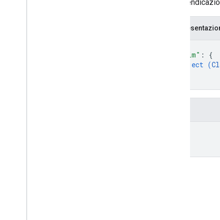
Una rivendicazio
Rappresentazi
{
"claim"
: 
{
object (
Cl
}
}
Campi
claim