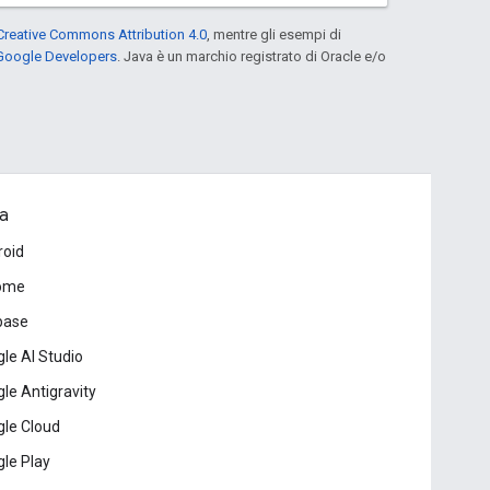
Creative Commons Attribution 4.0
, mentre gli esempi di
 Google Developers
. Java è un marchio registrato di Oracle e/o
a
roid
ome
base
le AI Studio
le Antigravity
le Cloud
le Play