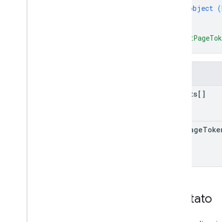
object (
}
]
,
"nextPageTo
}
Campi
results[]
next
Page
Toke
Risultato