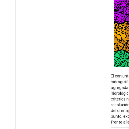
El conjunto de datos de límites de cuencas
El conjun
hidrográficas (WBD) es una colección
hidrográf
agregada integral de datos de unidades
agregada 
hidrológicas (HU) coherentes con los
hidrológi
criterios nacionales de delimitación y
criterios 
resolución. Define la extensión superficial
resolución
del drenaje de agua superficial hacia un
del drenaj
punto, excepto en las áreas costeras o
punto, ex
frente a lagos donde…
frente a 