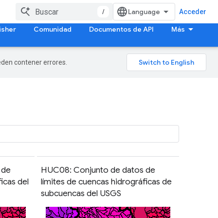
/
Acceder
isher
Comunidad
Documentos de API
Más
ueden contener errores.
 de
HUC08: Conjunto de datos de
icas del
límites de cuencas hidrográficas de
subcuencas del USGS