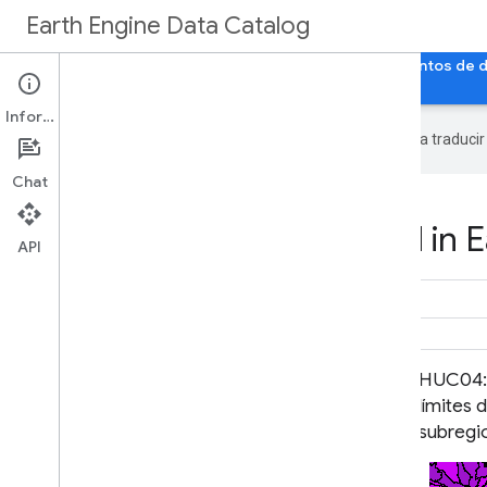
Earth Engine Data Catalog
Página principal
Categorías
Todos los conjuntos de 
Información
Google utiliza tecnología de IA para traduci
Chat
Datasets tagged wbd in E
API
HUC02: Conjunto de datos de
HUC04: 
límites de cuencas hidrográficas de
límites 
regiones del USGS
subregi