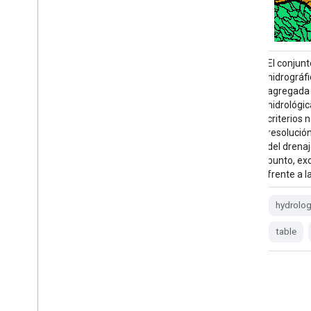
El conjunto de datos de límites de cuencas
El conjun
hidrográficas (WBD) es una colección
hidrográf
agregada integral de datos de unidades
agregada 
hidrológicas (HU) coherentes con los
hidrológi
criterios nacionales de delimitación y
criterios 
resolución. Define la extensión superficial
resolución
del drenaje de agua superficial hacia un
del drenaj
punto, excepto en las áreas costeras o
punto, ex
frente a lagos donde…
frente a 
hydrology
surface-ground-water
hydrolo
table
usgs
water
watershed
table