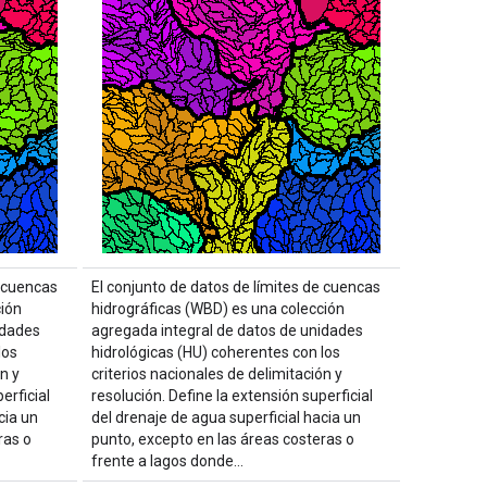
e cuencas
El conjunto de datos de límites de cuencas
ción
hidrográficas (WBD) es una colección
idades
agregada integral de datos de unidades
los
hidrológicas (HU) coherentes con los
n y
criterios nacionales de delimitación y
erficial
resolución. Define la extensión superficial
cia un
del drenaje de agua superficial hacia un
ras o
punto, excepto en las áreas costeras o
frente a lagos donde…