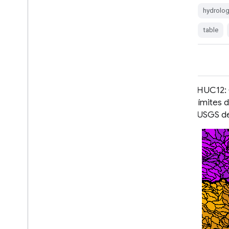
hydrology
surface-ground-water
hydrolo
table
usgs
water
watershed
table
HUC10: Conjunto de datos de
HUC12: 
límites de cuencas hidrográficas del
límites 
USGS
USGS d