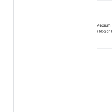
GitHub
Medium
Earth Engine on GitHub
Follow our blog o
Interactúa
Google Developer Program
Google Developer Groups
Google Developer Experts
Accelerators
Google Cloud & NVIDIA