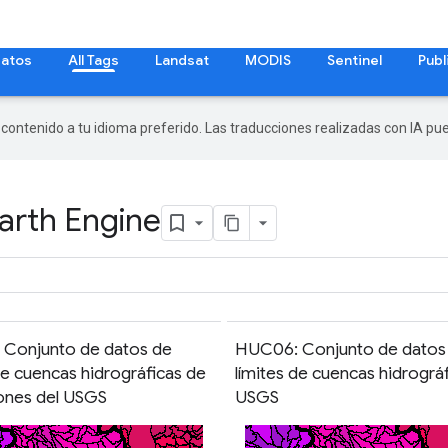
datos
All Tags
Landsat
MODIS
Sentinel
Publ
r contenido a tu idioma preferido. Las traducciones realizadas con IA p
arth Engine
Conjunto de datos de
HUC06: Conjunto de datos
de cuencas hidrográficas de
límites de cuencas hidrográf
ones del USGS
USGS