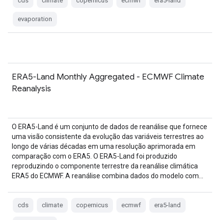
cds
climate
copernicus
ecmwf
era5-land
evaporation
ERA5-Land Monthly Aggregated - ECMWF Climate
Reanalysis
O ERA5-Land é um conjunto de dados de reanálise que fornece
uma visão consistente da evolução das variáveis terrestres ao
longo de várias décadas em uma resolução aprimorada em
comparação com o ERA5. O ERA5-Land foi produzido
reproduzindo o componente terrestre da reanálise climática
ERA5 do ECMWF. A reanálise combina dados do modelo com…
cds
climate
copernicus
ecmwf
era5-land