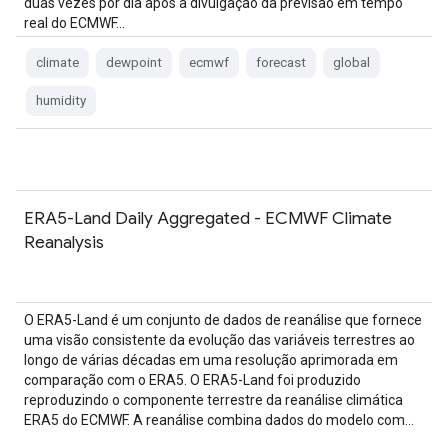
duas vezes por dia após a divulgação da previsão em tempo
real do ECMWF…
climate
dewpoint
ecmwf
forecast
global
humidity
ERA5-Land Daily Aggregated - ECMWF Climate
Reanalysis
O ERA5-Land é um conjunto de dados de reanálise que fornece
uma visão consistente da evolução das variáveis terrestres ao
longo de várias décadas em uma resolução aprimorada em
comparação com o ERA5. O ERA5-Land foi produzido
reproduzindo o componente terrestre da reanálise climática
ERA5 do ECMWF. A reanálise combina dados do modelo com…