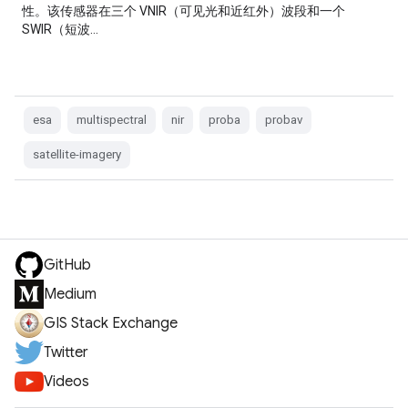
性。该传感器在三个 VNIR（可见光和近红外）波段和一个
SWIR（短波…
esa
multispectral
nir
proba
probav
satellite-imagery
GitHub
Medium
GIS Stack Exchange
Twitter
Videos