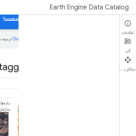
Earth Engine Data Catalog
صفحه اصلی
دسته بندی ها
همه مجموعه داده ها
همه برچسب‌ها
اطلاعات
این صفحه به‌وسیله
ترجمه ش
گپ
tagged nrt in Earth Engine
میانای برنامه‌سازی کاربردی
دنیای پویا نسخه ۱
سازمان ز