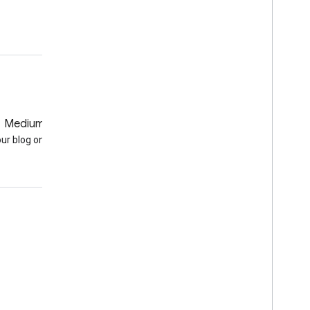
Medium
GitHub
our blog on Medium
Earth Engine on GitHub
تعامل
Google Developer Program
Google Developer Groups
Google Developer Experts
Accelerators