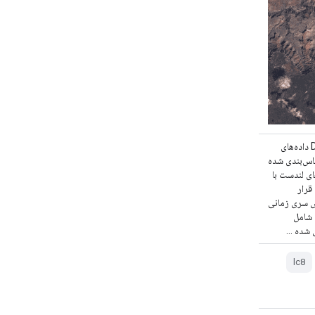
مجموعه لندست ۸، ردیف ۱ و مقادیر DN داده‌های
اس‌بندی شده
ای لندست با
بالاترین کیفیت داده موجود در ردیف ۱ قرار
ش سری زمانی
مناسب در نظر گرفته می‌شوند. ردیف ۱ شامل
lc8