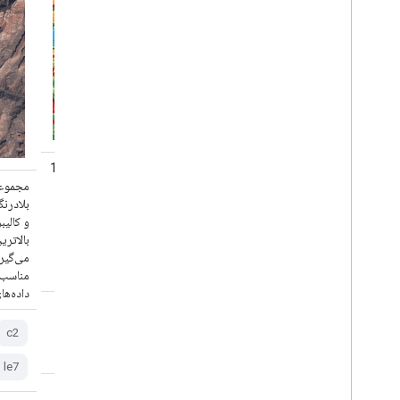
دنیای پویا (Dynamic World) یک مجموعه داده 10
میلیونی تقریباً بلادرنگ (NRT) از کاربری/پوشش
زمین (LULC) است که شامل احتمالات کلاس و
بلادرن
اطلاعات برچسب برای نه کلاس است. پیش‌بینی‌های
و کالی
دنیای پویا برای مجموعه Sentinel-2 L1C از تاریخ
2015-06-27 تاکنون در دسترس است. فرکانس
می‌گیر
بازدید مجدد Sentinel-2 بین 2 تا 5 روز است...
داده‌های دقیق 
جهانی
google
landcover
c2
nrt
landuse-landcover
landuse
le7