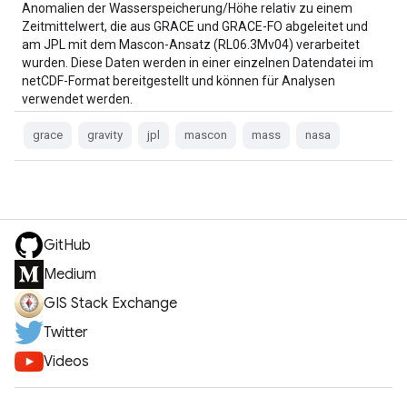
Anomalien der Wasserspeicherung/Höhe relativ zu einem
Zeitmittelwert, die aus GRACE und GRACE-FO abgeleitet und
am JPL mit dem Mascon-Ansatz (RL06.3Mv04) verarbeitet
wurden. Diese Daten werden in einer einzelnen Datendatei im
netCDF-Format bereitgestellt und können für Analysen
verwendet werden.
grace
gravity
jpl
mascon
mass
nasa
GitHub
Medium
GIS Stack Exchange
Twitter
Videos