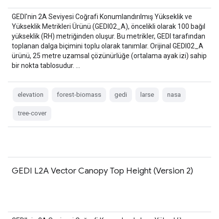
GEDI'nin 2A Seviyesi Coğrafi Konumlandırılmış Yükseklik ve
Yükseklik Metrikleri Ürünü (GEDI02_A), öncelikli olarak 100 bağıl
yükseklik (RH) metriğinden oluşur. Bu metrikler, GEDI tarafından
toplanan dalga biçimini toplu olarak tanımlar. Orijinal GEDI02_A
ürünü, 25 metre uzamsal çözünürlüğe (ortalama ayak izi) sahip
bir nokta tablosudur. …
elevation
forest-biomass
gedi
larse
nasa
tree-cover
GEDI L2A Vector Canopy Top Height (Version 2)