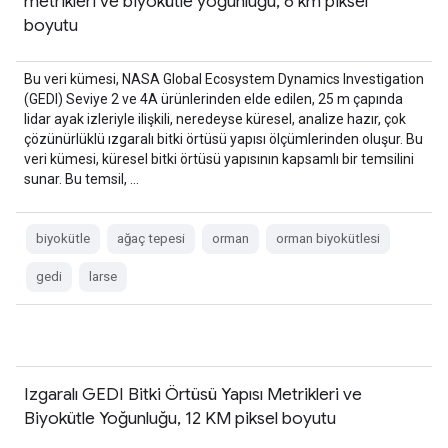
metrikleri ve biyokütle yoğunluğu, 6 km piksel
boyutu
Bu veri kümesi, NASA Global Ecosystem Dynamics Investigation
(GEDI) Seviye 2 ve 4A ürünlerinden elde edilen, 25 m çapında
lidar ayak izleriyle ilişkili, neredeyse küresel, analize hazır, çok
çözünürlüklü ızgaralı bitki örtüsü yapısı ölçümlerinden oluşur. Bu
veri kümesi, küresel bitki örtüsü yapısının kapsamlı bir temsilini
sunar. Bu temsil, …
biyokütle
ağaç tepesi
orman
orman biyokütlesi
gedi
larse
Izgaralı GEDI Bitki Örtüsü Yapısı Metrikleri ve
Biyokütle Yoğunluğu, 12 KM piksel boyutu