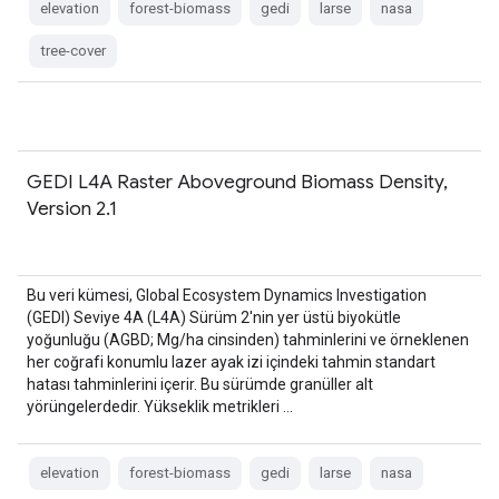
elevation
forest-biomass
gedi
larse
nasa
tree-cover
GEDI L4A Raster Aboveground Biomass Density,
Version 2.1
Bu veri kümesi, Global Ecosystem Dynamics Investigation
(GEDI) Seviye 4A (L4A) Sürüm 2'nin yer üstü biyokütle
yoğunluğu (AGBD; Mg/ha cinsinden) tahminlerini ve örneklenen
her coğrafi konumlu lazer ayak izi içindeki tahmin standart
hatası tahminlerini içerir. Bu sürümde granüller alt
yörüngelerdedir. Yükseklik metrikleri …
elevation
forest-biomass
gedi
larse
nasa