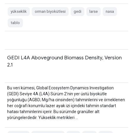
yükseklik
orman biyokütlesi
gedi
larse
nasa
tablo
GEDI L4A Aboveground Biomass Density, Version
2.1
Bu veri kümesi, Global Ecosystem Dynamics Investigation
(GEDI) Seviye 4A (L4A) Sürüm 2'nin yer üstü biyokütle
yoğunluğu (AGBD; Mg/ha cinsinden) tahminlerini ve örneklenen
her coğrafi konumlu lazer ayak izi içindeki tahmin standart
hatası tahminlerini içerir. Bu sürümde granüller alt
yörüngelerdedir. Yükseklik metrikleri …