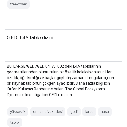
tree-cover
GEDI L4A tablo dizini
Bu, LARSE/GEDI/GEDI04_A_002'deki L4A tablolarının
geometrilerinden oluşturulan bir özellik koleksiyonudur. Her
özellik, öğe kimliği ve başlangıç/bitiş zaman damgaları içeren
bir kaynak tablonun çokgen ayak izidir. Daha fazla bilgi için
lütfen Kullanıcı Rehberi'ne bakın. The Global Ecosystem
Dynamics Investigation GEDI mission …
yükseklik
orman biyokütlesi
gedi
larse
nasa
tablo