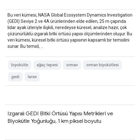
Bu veri kümesi, NASA Global Ecosystem Dynamics Investigation
(GEDI) Seviye 2 ve 4A ürünlerinden elde edilen, 25 m çapında
lidar ayak izleriyle ilişkili, neredeyse küresel, analize hazır, çok
çözünürlüklü ızgaralı bitki örtüsü yapısı ölçümlerinden oluşur. Bu
veri kümesi, küresel bitki örtüsü yapısının kapsamlı bir temsilini
sunar. Bu temsil, …
biyokütle
ağaç tepesi
orman
orman biyokütlesi
gedi
larse
Izgaralı GEDI Bitki Örtüsü Yapısı Metrikleri ve
Biyokütle Yoğunluğu, 1 km piksel boyutu