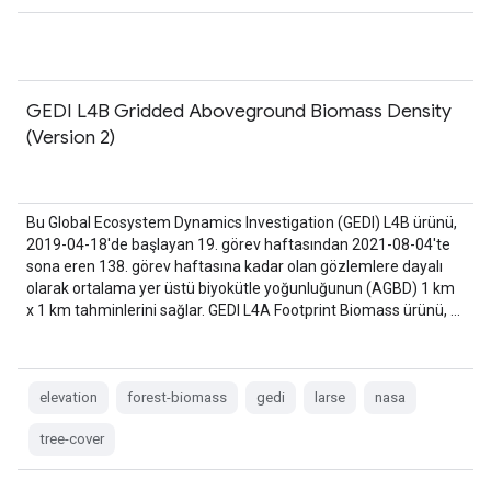
GEDI L4B Gridded Aboveground Biomass Density
(Version 2)
Bu Global Ecosystem Dynamics Investigation (GEDI) L4B ürünü,
2019-04-18'de başlayan 19. görev haftasından 2021-08-04'te
sona eren 138. görev haftasına kadar olan gözlemlere dayalı
olarak ortalama yer üstü biyokütle yoğunluğunun (AGBD) 1 km
x 1 km tahminlerini sağlar. GEDI L4A Footprint Biomass ürünü, …
elevation
forest-biomass
gedi
larse
nasa
tree-cover