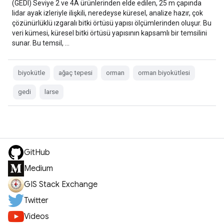
(GEDI) Seviye 2 ve 4A ürünlerinden elde edilen, 25 m çapında
lidar ayak izleriyle ilişkili, neredeyse küresel, analize hazır, çok
çözünürlüklü ızgaralı bitki örtüsü yapısı ölçümlerinden oluşur. Bu
veri kümesi, küresel bitki örtüsü yapısının kapsamlı bir temsilini
sunar. Bu temsil, …
biyokütle
ağaç tepesi
orman
orman biyokütlesi
gedi
larse
GitHub
Medium
GIS Stack Exchange
Twitter
Videos