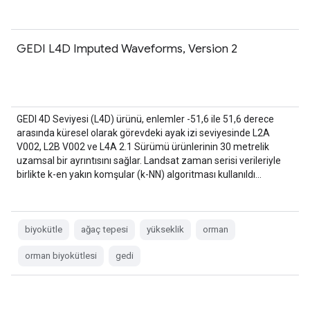
GEDI L4D Imputed Waveforms, Version 2
GEDI 4D Seviyesi (L4D) ürünü, enlemler -51,6 ile 51,6 derece
arasında küresel olarak görevdeki ayak izi seviyesinde L2A
V002, L2B V002 ve L4A 2.1 Sürümü ürünlerinin 30 metrelik
uzamsal bir ayrıntısını sağlar. Landsat zaman serisi verileriyle
birlikte k-en yakın komşular (k-NN) algoritması kullanıldı…
biyokütle
ağaç tepesi
yükseklik
orman
orman biyokütlesi
gedi