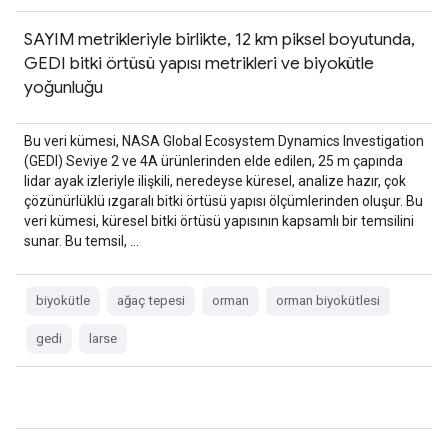
SAYIM metrikleriyle birlikte, 12 km piksel boyutunda,
GEDI bitki örtüsü yapısı metrikleri ve biyokütle
yoğunluğu
Bu veri kümesi, NASA Global Ecosystem Dynamics Investigation
(GEDI) Seviye 2 ve 4A ürünlerinden elde edilen, 25 m çapında
lidar ayak izleriyle ilişkili, neredeyse küresel, analize hazır, çok
çözünürlüklü ızgaralı bitki örtüsü yapısı ölçümlerinden oluşur. Bu
veri kümesi, küresel bitki örtüsü yapısının kapsamlı bir temsilini
sunar. Bu temsil, …
biyokütle
ağaç tepesi
orman
orman biyokütlesi
gedi
larse