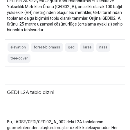
GEDI'nin 2A Seviyesi Coğrafi Konumlandırılmış Yükseklik ve
Yükseklik Metrikleri Ürünü (GEDI02_A), öncelikli olarak 100 bağıl
yükseklik (RH) metriğinden oluşur. Bu metrikler, GEDI tarafından
toplanan dalga biçimini toplu olarak tanımlar. Orijinal GEDI02_A
ürünü, 25 metre uzamsal çözünürlüğe (ortalama ayak izi) sahip
bir nokta tablosudur. …
elevation
forest-biomass
gedi
larse
nasa
tree-cover
GEDI L2A tablo dizini
Bu, LARSE/GEDI/GEDI02_A_002'deki L2A tablolarının
geometrilerinden oluşturulmuş bir özellik koleksiyonudur. Her