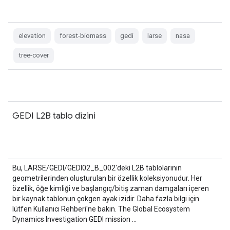
elevation
forest-biomass
gedi
larse
nasa
tree-cover
GEDI L2B tablo dizini
Bu, LARSE/GEDI/GEDI02_B_002'deki L2B tablolarının
geometrilerinden oluşturulan bir özellik koleksiyonudur. Her
özellik, öğe kimliği ve başlangıç/bitiş zaman damgaları içeren
bir kaynak tablonun çokgen ayak izidir. Daha fazla bilgi için
lütfen Kullanıcı Rehberi'ne bakın. The Global Ecosystem
Dynamics Investigation GEDI mission …