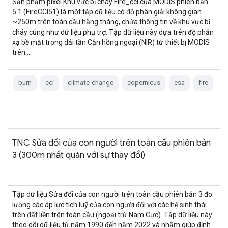
Sản phẩm pixel Khu vực bị cháy Fire_cci của MODIS phiên bản
5.1 (FireCCI51) là một tập dữ liệu có độ phân giải không gian
~250m trên toàn cầu hằng tháng, chứa thông tin về khu vực bị
cháy cũng như dữ liệu phụ trợ. Tập dữ liệu này dựa trên độ phản
xạ bề mặt trong dải tần Cận hồng ngoại (NIR) từ thiết bị MODIS
trên …
burn
cci
climate-change
copernicus
esa
fire
TNC Sửa đổi của con người trên toàn cầu phiên bản
3 (300m nhất quán với sự thay đổi)
Tập dữ liệu Sửa đổi của con người trên toàn cầu phiên bản 3 đo
lường các áp lực tích luỹ của con người đối với các hệ sinh thái
trên đất liền trên toàn cầu (ngoại trừ Nam Cực). Tập dữ liệu này
theo dõi dữ liệu từ năm 1990 đến năm 2022 và nhằm giúp định