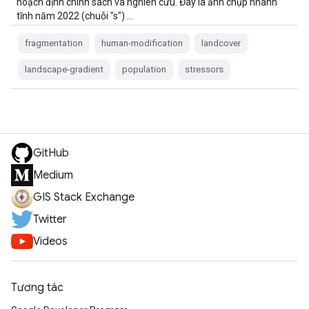
hoạch định chính sách và nghiên cứu. Đây là ảnh chụp nhanh
tĩnh năm 2022 (chuỗi "s") …
fragmentation
human-modification
landcover
landscape-gradient
population
stressors
GitHub
Medium
GIS Stack Exchange
Twitter
Videos
Tương tác