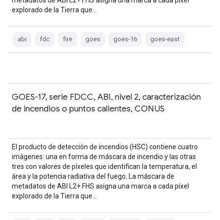
metadatos de ABI L2+ FHS asigna una marca a cada píxel
explorado de la Tierra que…
abi
fdc
fire
goes
goes-16
goes-east
GOES-17, serie FDCC, ABI, nivel 2, caracterización
de incendios o puntos calientes, CONUS
El producto de detección de incendios (HSC) contiene cuatro
imágenes: una en forma de máscara de incendio y las otras
tres con valores de píxeles que identifican la temperatura, el
área y la potencia radiativa del fuego. La máscara de
metadatos de ABI L2+ FHS asigna una marca a cada píxel
explorado de la Tierra que…