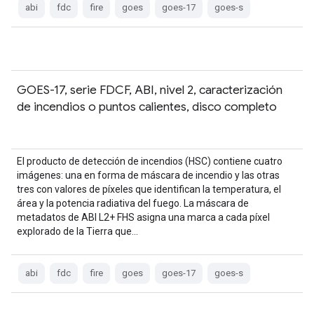
abi
fdc
fire
goes
goes-17
goes-s
GOES-17, serie FDCF, ABI, nivel 2, caracterización
de incendios o puntos calientes, disco completo
El producto de detección de incendios (HSC) contiene cuatro
imágenes: una en forma de máscara de incendio y las otras
tres con valores de píxeles que identifican la temperatura, el
área y la potencia radiativa del fuego. La máscara de
metadatos de ABI L2+ FHS asigna una marca a cada píxel
explorado de la Tierra que…
abi
fdc
fire
goes
goes-17
goes-s