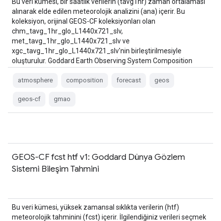
Bu veri kümesi, bir saatlik verilerin (tavg1hr) zaman ortalaması
alınarak elde edilen meteorolojik analizini (ana) içerir. Bu
koleksiyon, orijinal GEOS-CF koleksiyonları olan
chm_tavg_1hr_glo_L1440x721_slv,
met_tavg_1hr_glo_L1440x721_slv ve
xgc_tavg_1hr_glo_L1440x721_slv'nin birleştirilmesiyle
oluşturulur. Goddard Earth Observing System Composition
Forecast (GEOS-CF) sistemi, NASA'nın Global Modeling and …
atmosphere
composition
forecast
geos
geos-cf
gmao
GEOS-CF fcst htf v1: Goddard Dünya Gözlem
Sistemi Bileşim Tahmini
Bu veri kümesi, yüksek zamansal sıklıkta verilerin (htf)
meteorolojik tahminini (fcst) içerir. İlgilendiğiniz verileri seçmek