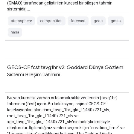
(GMAO) tarafından geliştirilen küresel bir bileşen tahmin
sistemidir. …
atmosphere
composition
forecast
geos
gmao
nasa
GEOS-CF fcst tavg1hr v2: Goddard Dünya Gözlem
Sistemi Bileşim Tahmini
Bu veri kümesi, zaman ortalamalı sıklık verilerinin (tavg1hr)
tahminini (fcst) içerir. Bu koleksiyon, orijinal GEOS-CF
koleksiyonları olan chm_tavg_1hr_glo_L1440x721_slv,
met_tavg_1hr_glo_L1440x721_slv ve
xgc_tavg_1hr_glo_L1440x721_slv'nin birleştirilmesiyle
oluşturulur. İlgilendiğiniz verileri seçmek için "creation_time" ve
"forecast_time" özelliklerini kullanın. The Goddard Earth