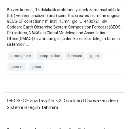
Bu veri kümesi, 15 dakikalık aralıklarla yüksek zamansal sıklıkta
(htf) verilerin analizini (ana) içerir. It is created from the original
GEOS-CF collection htf_inst_15mn_glo_L1440x721_slv.
Goddard Earth Observing System Composition Forecast (GEOS-
CF) sistemi, NASA'nın Global Modeling and Assimilation
Office(GMAO) tarafından geliştirilen küresel bir bileşen tahmin
sistemidir. …
atmosphere
composition
forecast
geos
geos-cf
gmao
GEOS-CF ana tavg1hr v2: Goddard Dünya Gözlem
Sistemi Bileşim Tahmini