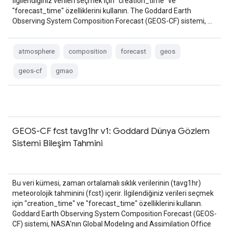
İlgilendiğiniz verileri seçmek için "creation_time" ve
"forecast_time" özelliklerini kullanın. The Goddard Earth
Observing System Composition Forecast (GEOS-CF) sistemi, …
atmosphere
composition
forecast
geos
geos-cf
gmao
GEOS-CF fcst tavg1hr v1: Goddard Dünya Gözlem
Sistemi Bileşim Tahmini
Bu veri kümesi, zaman ortalamalı sıklık verilerinin (tavg1hr)
meteorolojik tahminini (fcst) içerir. İlgilendiğiniz verileri seçmek
için "creation_time" ve "forecast_time" özelliklerini kullanın.
Goddard Earth Observing System Composition Forecast (GEOS-
CF) sistemi, NASA'nın Global Modeling and Assimilation Office