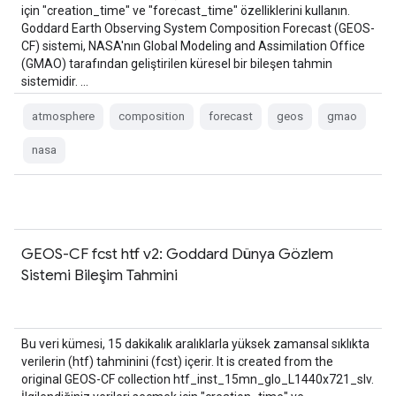
için "creation_time" ve "forecast_time" özelliklerini kullanın.
Goddard Earth Observing System Composition Forecast (GEOS-
CF) sistemi, NASA'nın Global Modeling and Assimilation Office
(GMAO) tarafından geliştirilen küresel bir bileşen tahmin
sistemidir. …
atmosphere
composition
forecast
geos
gmao
nasa
GEOS-CF fcst htf v2: Goddard Dünya Gözlem
Sistemi Bileşim Tahmini
Bu veri kümesi, 15 dakikalık aralıklarla yüksek zamansal sıklıkta
verilerin (htf) tahminini (fcst) içerir. It is created from the
original GEOS-CF collection htf_inst_15mn_glo_L1440x721_slv.