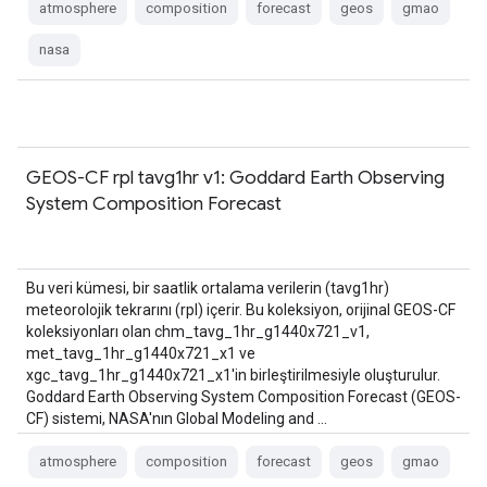
atmosphere
composition
forecast
geos
gmao
nasa
GEOS-CF rpl tavg1hr v1: Goddard Earth Observing
System Composition Forecast
Bu veri kümesi, bir saatlik ortalama verilerin (tavg1hr)
meteorolojik tekrarını (rpl) içerir. Bu koleksiyon, orijinal GEOS-CF
koleksiyonları olan chm_tavg_1hr_g1440x721_v1,
met_tavg_1hr_g1440x721_x1 ve
xgc_tavg_1hr_g1440x721_x1'in birleştirilmesiyle oluşturulur.
Goddard Earth Observing System Composition Forecast (GEOS-
CF) sistemi, NASA'nın Global Modeling and …
atmosphere
composition
forecast
geos
gmao