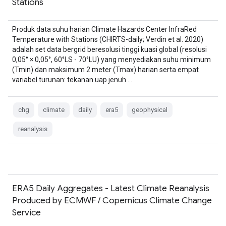
Stations
Produk data suhu harian Climate Hazards Center InfraRed
Temperature with Stations (CHIRTS-daily; Verdin et al. 2020)
adalah set data bergrid beresolusi tinggi kuasi global (resolusi
0,05° × 0,05°, 60°LS - 70°LU) yang menyediakan suhu minimum
(Tmin) dan maksimum 2 meter (Tmax) harian serta empat
variabel turunan: tekanan uap jenuh …
chg
climate
daily
era5
geophysical
reanalysis
ERA5 Daily Aggregates - Latest Climate Reanalysis
Produced by ECMWF / Copernicus Climate Change
Service