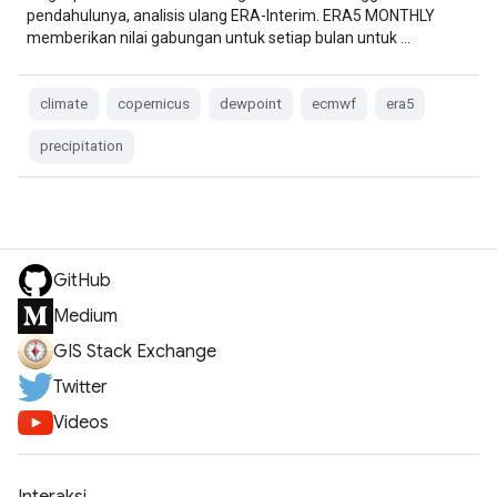
pendahulunya, analisis ulang ERA-Interim. ERA5 MONTHLY
memberikan nilai gabungan untuk setiap bulan untuk …
climate
copernicus
dewpoint
ecmwf
era5
precipitation
GitHub
Medium
GIS Stack Exchange
Twitter
Videos