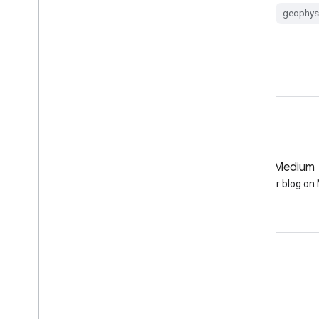
geophysical
ipcc
nasa
geophys
GitHub
Medium
Earth Engine on GitHub
Follow our blog o
เข้าร่วม
Google Developer Program
Google Developer Groups