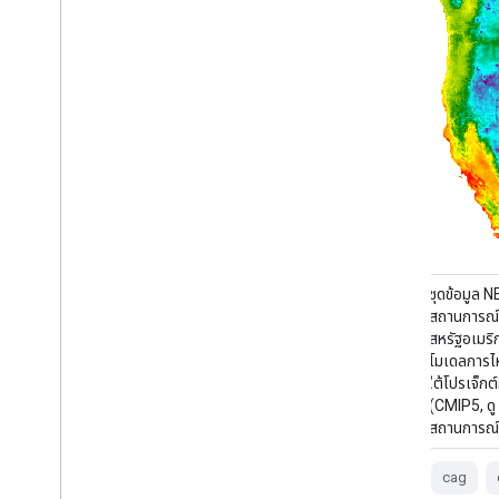
ชุดข้อมูล NEX-DCP30 ของ NASA ประกอบด้วย
ชุดข้อมูล
สถานการณ์ภูมิอากาศที่ปรับขนาดลงสำหรับ
สถานการณ์ภ
สหรัฐอเมริกาภาคพื้นทวีป ซึ่งมาจากการทำงานของ
สหรัฐอเมริ
โมเดลการไหลเวียนทั่วไป (GCM) ที่ดำเนินการภาย
โมเดลการไห
ใต้โปรเจ็กต์การเปรียบเทียบโมเดลแบบคู่ระยะที่ 5
ใต้โปรเจ็กต
(CMIP5, ดู Taylor et al. 2012) และจาก
(CMIP5, ดู
สถานการณ์ภาวะเรือนกระจก 4 รูปแบบ …
สถานการณ์
cag
climate
cmip5
cag