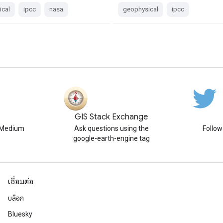
ical
ipcc
nasa
geophysical
ipcc
GIS Stack Exchange
n Medium
Ask questions using the
Follo
google-earth-engine tag
เชื่อมต่อ
บล็อก
Bluesky