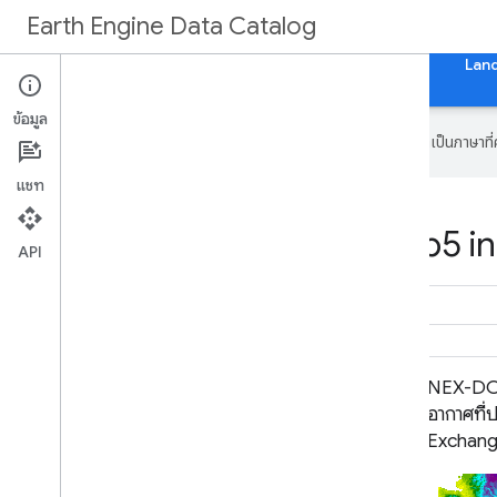
Earth Engine Data Catalog
หน้าแรก
หมวดหมู่
ชุดข้อมูลทั้งหมด
แท็กทั้งหมด
Lan
ข้อมูล
Google ใช้เทคโนโลยี AI เพื่อแปลเนื้อหาเป็นภาษา
แชท
Datasets tagged cmip5 in
API
NEX-DCP30: สถิติแบบกลุ่มสําหรับการ
NEX-DCP
คาดการณ์สภาพภูมิอากาศที่ปรับขนาดลง
อากาศที
ของ NASA Earth Exchange
Exchan