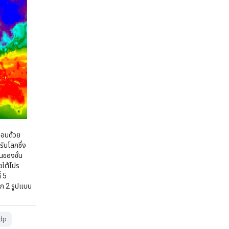
อบด้วย
ับโลกซึ่ง
ของชั้น
ยใต้โปร
่ 5
าก 2 รูปแบบ
dp