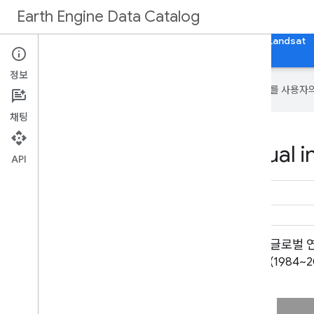
Earth Engine Data Catalog
홈
카테고리
모든 데이터세트
모든 태그
Landsat
정보
Google은 AI 기술을 사용하여 콘텐츠를 사용자
채팅
Datasets tagged annual i
API
전 세계 연간 맹그로브 면적
글로벌 
(1984~2023년)
(1984~