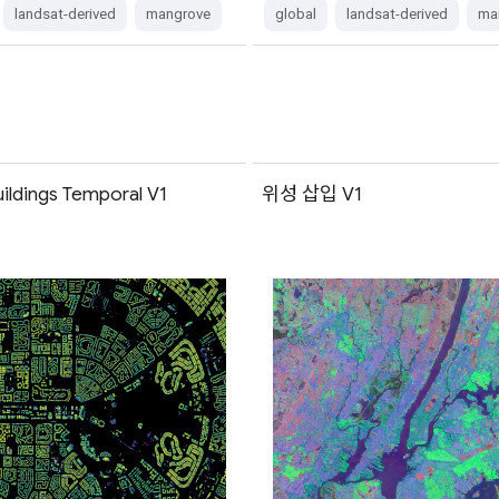
landsat-derived
mangrove
global
landsat-derived
ma
ildings Temporal V1
위성 삽입 V1