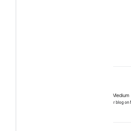
계에서 햇빛, 달빛, 구름이 있는 픽셀이 삭제되어
…
annual
dnb
eog
lights
nighttime
noaa
GitHub
Medium
Earth Engine on GitHub
Follow our blog o