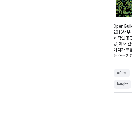
Terra MODIS 식생 연속 필드 (VCF) 제품은 전
Open Bui
세계 표면 식생 피복 추정치를 하위 픽셀 수준으
2016년부
로 나타낸 것입니다. 지구의 지표면을 기본 식생
과적인 공간
특성의 비율로 지속적으로 나타내도록 설계되었
공)에서 건
으며, 3가지 지표면 피복 구성요소(트리 캐노피
이터가 포함
비율, …
픈소스 저
annual
geophysical
global
africa
landuse-landcover
modis
nasa
height
VIIRS 야간 주간/야간 연간 밴드 컴포지