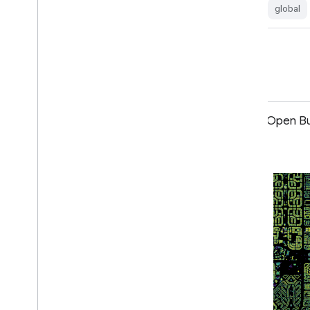
global
global
landsat-derived
landuse-landcover
MOD44B.061 Terra Vegetation
Open Bu
Continuous Fields Yearly Global
250m