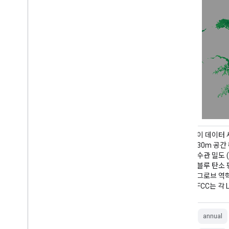
CGMD-Extent30 (연속 전 세계 맹그로브 역
이 데이터 
학-30m 해상도의 연간 맹그로브 범위) 데이터
30m 공간
세트는 1984년부터 2023년까지의 전 세계 연간
수관 밀도 
맹그로브 범위를 제공합니다. 데이터 세트는 단
블루 탄소 
일 Earth Engine FeatureCollection으로 배포
그로브 역
되며, 각 특성은 특정 연도의 매핑된 맹그로브 다
FCC는 각
각형을 나타냅니다. 데이터 세트 …
annual
annual
coastal
forest-biomass