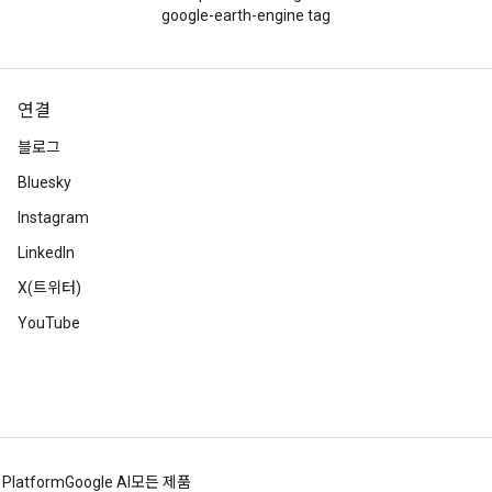
google-earth-engine tag
연결
블로그
Bluesky
Instagram
LinkedIn
X(트위터)
YouTube
 Platform
Google AI
모든 제품