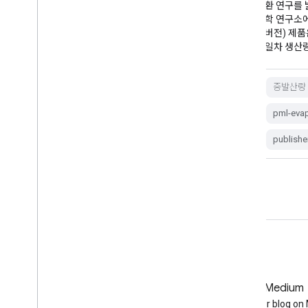
환 연구를 발전시키는 데 주력하는 대규모 수문
환 연구를
학 연구소에서 제작합니다. PML-V2.2a (MODIS
학 연구소에서
버전) 제품은 전 세계 육상 증발산량 (ET) 및 총
버전) 제품
일차 생산량 (GPP)을 …
일차 생산량 
증발산량
gpp
지구 생산성
증발산량
pml-evapotranspiration
pml-evap
publisher-dataset
수증기
publishe
GitHub
Medium
Earth Engine on GitHub
Follow our blog o