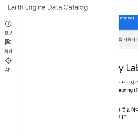
Earth Engine Data Catalog
홈
카테고리
모든 데이터세트
모든 태그
Landsat
정보
Google은 AI 기술을 사용하여 콘텐츠를 사용자
채팅
Large Scale Hydrology La
API
대규모 수문학 연구소는 다중 소스 지구 관측을 프로세스
력하고 있습니다. 저희는 Penman-Monteith-Leunin
널리 알려져 있습니다.
원격 감지, 머신러닝, 지표면 프로세스 모델링을 통합하
필요한 데이터 인프라를 제공하는 것이 목표입니다.