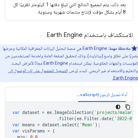
بعد ذلك، يتم تجميع النتائج التي تبلغ دقتها 1 كيلومتر تقريبًا كل
8 أيام بشكل مؤقت لإنتاج منتجات شهرية وسنوية.
الاستكشاف باستخدام Earth Engine
ملاحظة مهمة:
‫Earth Engine هي منصة لتحليل البيانات الجغرافية المكانية وعرضها
بصريًا على نطاق واسع (بيتابايت)، وذلك لتحقيق المنفعة العامة ولخدمة المستخدمين من
المؤسسات والجهات الحكومية. يمكن استخدام Earth Engine مجانًا لأغراض البحث
والتعليم والاستخدام غير الربحي. للبدء، يُرجى
التسجيل للحصول على إذن الوصول إلى
Earth Engine.
أداة تعديل الرموز (JavaScript)
var
dataset
=
ee
.
ImageCollection
(
'projects/malaria
.
filter
(
ee
.
Filter
.
date
(
'2022-01-
var
means
=
dataset
.
select
(
'Mean'
);
var
visParams
=
{
min
:
0.0
,