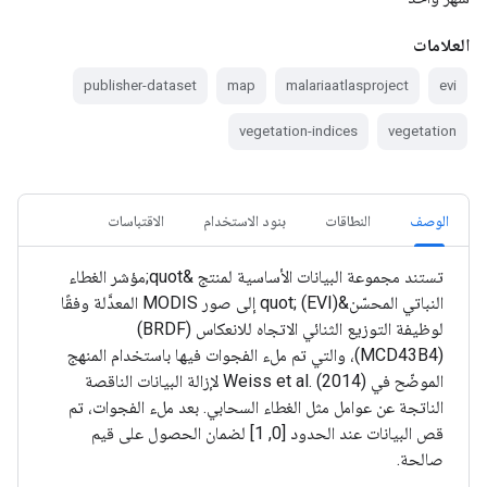
العلامات
publisher-dataset
map
malariaatlasproject
evi
vegetation-indices
vegetation
الوصف
النطاقات
بنود الاستخدام
الاقتباسات
تستند مجموعة البيانات الأساسية لمنتج &quot;مؤشر الغطاء
النباتي المحسّن&quot; (EVI) إلى صور MODIS المعدَّلة وفقًا
لوظيفة التوزيع الثنائي الاتجاه للانعكاس (BRDF)
(MCD43B4)، والتي تم ملء الفجوات فيها باستخدام المنهج
الموضّح في Weiss et al. (2014) لإزالة البيانات الناقصة
الناتجة عن عوامل مثل الغطاء السحابي. بعد ملء الفجوات، تم
قص البيانات عند الحدود [0, 1] لضمان الحصول على قيم
صالحة.