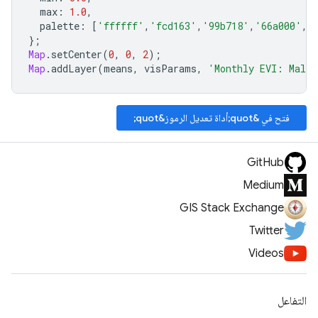
max
:
1.0
,
palette
:
[
'ffffff'
,
'fcd163'
,
'99b718'
,
'66a000'
,
'
};
Map
.
setCenter
(
0
,
0
,
2
);
Map
.
addLayer
(
means
,
visParams
,
'Monthly EVI: Malar
فتح في &quot;أداة تعديل الرموز&quot;
GitHub
Medium
GIS Stack Exchange
Twitter
Videos
التفاعل