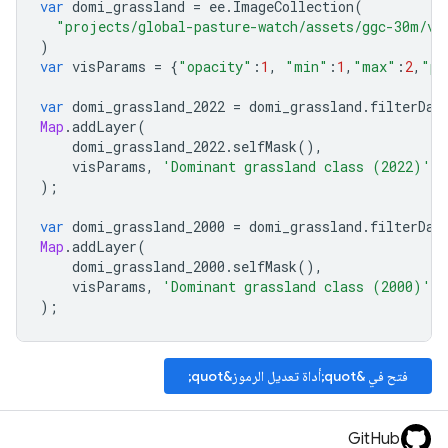
var
domi_grassland
=
ee
.
ImageCollection
(
"projects/global-pasture-watch/assets/ggc-30m/v1
)
var
visParams
=
{
"opacity"
:
1
,
"min"
:
1
,
"max"
:
2
,
"pa
var
domi_grassland_2022
=
domi_grassland
.
filterDat
Map
.
addLayer
(
domi_grassland_2022
.
selfMask
(),
visParams
,
'Dominant grassland class (2022)'
);
var
domi_grassland_2000
=
domi_grassland
.
filterDat
Map
.
addLayer
(
domi_grassland_2000
.
selfMask
(),
visParams
,
'Dominant grassland class (2000)'
);
فتح في &quot;أداة تعديل الرموز&quot;
GitHub