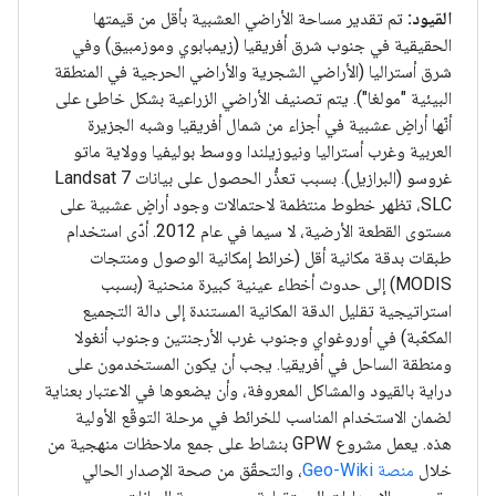
القيود:
تم تقدير مساحة الأراضي العشبية بأقل من قيمتها
الحقيقية في جنوب شرق أفريقيا (زيمبابوي وموزمبيق) وفي
شرق أستراليا (الأراضي الشجرية والأراضي الحرجية في المنطقة
البيئية "مولغا"). يتم تصنيف الأراضي الزراعية بشكل خاطئ على
أنّها أراضٍ عشبية في أجزاء من شمال أفريقيا وشبه الجزيرة
العربية وغرب أستراليا ونيوزيلندا ووسط بوليفيا وولاية ماتو
غروسو (البرازيل). بسبب تعذُّر الحصول على بيانات Landsat 7
SLC، تظهر خطوط منتظمة لاحتمالات وجود أراضٍ عشبية على
مستوى القطعة الأرضية، لا سيما في عام 2012. أدّى استخدام
طبقات بدقة مكانية أقل (خرائط إمكانية الوصول ومنتجات
MODIS) إلى حدوث أخطاء عينية كبيرة منحنية (بسبب
استراتيجية تقليل الدقة المكانية المستندة إلى دالة التجميع
المكعّبة) في أوروغواي وجنوب غرب الأرجنتين وجنوب أنغولا
ومنطقة الساحل في أفريقيا. يجب أن يكون المستخدمون على
دراية بالقيود والمشاكل المعروفة، وأن يضعوها في الاعتبار بعناية
لضمان الاستخدام المناسب للخرائط في مرحلة التوقّع الأولية
هذه. يعمل مشروع GPW بنشاط على جمع ملاحظات منهجية من
خلال
منصة Geo-Wiki
، والتحقّق من صحة الإصدار الحالي