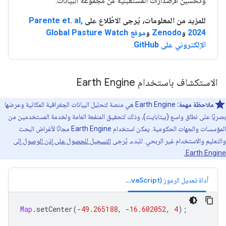
وتحسين الإصدارات المستقبلية من مجموعة البيانات.
للمزيد من المعلومات، يُرجى الاطّلاع على
Parente et. al,
2024
و
Zenodo
و
موقع Global Pasture Watch
الإلكتروني على GitHub
.
الاستكشاف باستخدام Earth Engine
ملاحظة مهمة:
‫Earth Engine هي منصة لتحليل البيانات الجغرافية المكانية وعرضها
بصريًا على نطاق واسع (بيتابايت)، وذلك لتحقيق المنفعة العامة ولخدمة المستخدمين من
المؤسسات والجهات الحكومية. يمكن استخدام Earth Engine مجانًا لأغراض البحث
والتعليم والاستخدام غير الربحي. للبدء، يُرجى
التسجيل للحصول على إذن الوصول إلى
Earth Engine.
أداة تعديل الرموز (JavaScript)
Map
.
setCenter
(
-
49.265188
,
-
16.602052
,
4
);