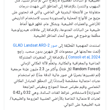
الطبيعية أو النباتات القصيرة الارتفاع التي لم تتأثر نسبيًا، مثل
السهوب والتندرا، بالإضافة إلى المناطق التي شهدت درجات
متفاوتة من الأنشطة البشرية في الماضي، والتي قد تحتوي على
مزيج من الأنواع المحلية والمستوردة بسبب الاستخدام التاريخي
للأراضي والعمليات الطبيعية. وبشكل عام، تظهر فيها أنماط
طبيعية من النباتات المتنوعة، بالإضافة إلى علاقات هيدرولوجية
منظَّمة بوضوح في جميع أنحاء المناظر الطبيعية.
استندت المنهجية المُطبَّقة إلى
صور GLAD Landsat ARD-2
(تمت معالجتها في مجموعات كل شهرين بدون سحب، راجِع
Consoli et al, 2024
)، بالإضافة إلى المتغيرات المشتركة
المناخية والجغرافية والمكانية، وتعلُّم الآلة المكاني الزماني
(Random Forest لكل فئة)، وأكثر من 2.3 مليون عيّنة مرجعية
(تم تفسيرها بصريًا في صور عالية الدقة جدًا). تم استخدام
عتبات احتمالية مخصّصة (استنادًا إلى التحقّق المتبادل المكاني
الخماسي وقيَم مقياس صحة النموذج ومقياس المراجعة
المتوازنة) لاستخلاص خرائط الفئات السائدة، وهي 0.32 و0.42
لعتبات الاحتمالية الخاصة بالأراضي العشبية المزروعة والطبيعية/
شبه الطبيعية على التوالي.