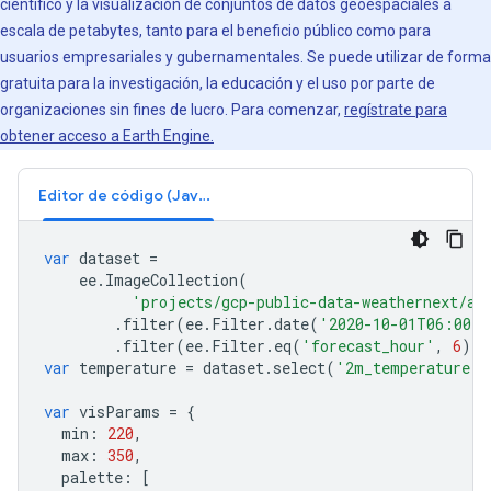
científico y la visualización de conjuntos de datos geoespaciales a
escala de petabytes, tanto para el beneficio público como para
usuarios empresariales y gubernamentales. Se puede utilizar de forma
gratuita para la investigación, la educación y el uso por parte de
organizaciones sin fines de lucro. Para comenzar,
regístrate para
obtener acceso a Earth Engine.
Editor de código (JavaScript)
var
dataset
=
ee
.
ImageCollection
(
'projects/gcp-public-data-weathernext/as
.
filter
(
ee
.
Filter
.
date
(
'2020-10-01T06:00:0
.
filter
(
ee
.
Filter
.
eq
(
'forecast_hour'
,
6
));
var
temperature
=
dataset
.
select
(
'2m_temperature'
)
var
visParams
=
{
min
:
220
,
max
:
350
,
palette
:
[