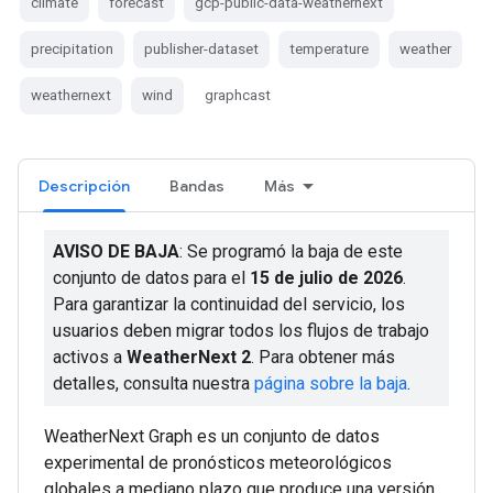
climate
forecast
gcp-public-data-weathernext
precipitation
publisher-dataset
temperature
weather
weathernext
wind
graphcast
Descripción
Bandas
Más
AVISO DE BAJA
: Se programó la baja de este
conjunto de datos para el
15 de julio de 2026
.
Para garantizar la continuidad del servicio, los
usuarios deben migrar todos los flujos de trabajo
activos a
WeatherNext 2
. Para obtener más
detalles, consulta nuestra
página sobre la baja
.
WeatherNext Graph es un conjunto de datos
experimental de pronósticos meteorológicos
globales a mediano plazo que produce una versión