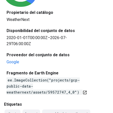
Propietario del catálogo
WeatherNext
Disponibilidad del conjunto de datos
2020-01-01T00:00:00Z–2026-07-
29T06:00:00Z
Proveedor del conjunto de datos
Google
Fragmento de Earth Engine
ee.ImageCollection("projects/gcp-
public-data-
weathernext/assets/59572747_4_0")
open_in_new
Etiquetas