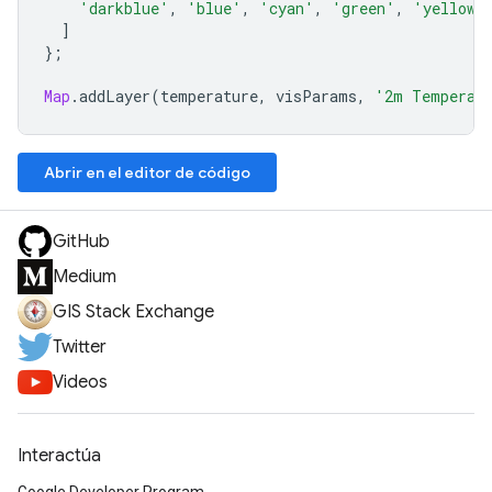
'darkblue'
,
'blue'
,
'cyan'
,
'green'
,
'yellow'
]
};
Map
.
addLayer
(
temperature
,
visParams
,
'2m Temperat
Abrir en el editor de código
GitHub
Medium
GIS Stack Exchange
Twitter
Videos
Interactúa