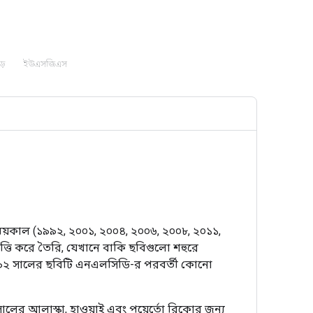
ড়
ইউএসজিএস
সময়কাল (১৯৯২, ২০০১, ২০০৪, ২০০৬, ২০০৮, ২০১১,
্তি করে তৈরি, যেখানে বাকি ছবিগুলো শহুরে
 ১৯৯২ সালের ছবিটি এনএলসিডি-র পরবর্তী কোনো
সালের আলাস্কা, হাওয়াই এবং পুয়ের্তো রিকোর জন্য