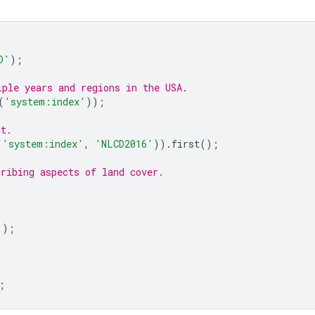
D'
);
iple years and regions in the USA.
(
'system:index'
));
ct.
(
'system:index'
,
'NLCD2016'
)).
first
();
cribing aspects of land cover.
'
);
;