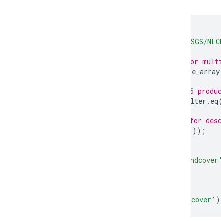
কোড এডিটর (জাভাস্ক্রিপ্ট)
// Import the NLCD collection.
var
dataset
=
ee
.
ImageCollection
(
'USGS/NLC
// The collection contains images for mult
print
(
'Products:'
,
dataset
.
aggregate_array
// Filter the collection to the 2016 produ
var
nlcd2016
=
dataset
.
filter
(
ee
.
Filter
.
eq
// Each product has multiple bands for des
print
(
'Bands:'
,
nlcd2016
.
bandNames
());
// Select the land cover band.
var
landcover
=
nlcd2016
.
select
(
'landcover
// Display land cover on the map.
Map
.
setCenter
(
-
95
,
38
,
5
);
Map
.
addLayer
(
landcover
,
null
,
'Landcover'
)