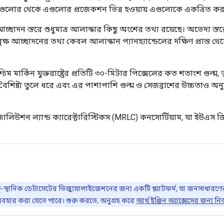
 ছবিগুলোর থেকে এগুলোর প্রজেকশন ভিন্ন হওয়ায় এগুলোকে একত্রিত করা
ষ আচ্ছাদন স্তরে শুধুমাত্র আলাস্কার কিছু অংশের তথ্য রয়েছে। অভেদ্য
্ষ আচ্ছাদনের তথ্য কেবল আলাস্কান প্যানহ্যান্ডেলের দক্ষিণ প্রান্ত 
ম মার্কিন যুক্তরাষ্ট্রের প্রতিটি ৩০-মিটার পিক্সেলের কত শতাংশ গুল্ম,
 বৈশিষ্ট্য তুলে ধরে এবং এর পাশাপাশি গুল্ম ও সেজব্রাশের উচ্চতাও 
উশন ল্যান্ড ক্যারেক্টারিস্টিকস (MRLC) কনসোর্টিয়াম, যা ইউএস জি
ভূ-স্থানিক ডেটাসেটের ভিজ্যুয়ালাইজেশনের জন্য একটি প্ল্যাটফর্ম, যা জনসাধারণ
্যবহার করা যেতে পারে। শুরু করতে, অনুগ্রহ করে
আর্থ ইঞ্জিন অ্যাক্সেসের জন্য নি