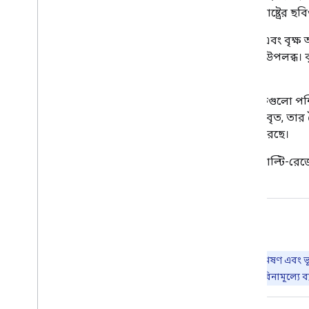
আলাদা ছবি আছে। (মহাদেশীয় মার্কিন যুক্তরাষ্ট্রের
উল্লেখ্য যে, আলাস্কা ২০১১-এর অভেদ্য স্তর এবং বৃক্
অ্যাঙ্কোরেজ মিউনিসিপ্যালিটির অংশবিশেষ উপলব্ধ। বৃক
ভূখণ্ড এবং কোডিয়াক দ্বীপের জন্য উপলব্ধ।
এনএলসিডি ২০১৬ শ্রাব কম্পোনেন্ট প্রোডাক্টগুলো পশ্চি
সেজব্রাশ এবং একবর্ষজীবী তৃণলতা দ্বারা আবৃত, তার
ল্যান্ড ম্যানেজমেন্টের সহযোগিতায় তৈরি করেছে।
এনএলসিডি (NLCD) পণ্যগুলো তৈরি করে মাল্টি-রেজোলি
একটি অংশীদারিত্ব।
আর্থ ইঞ্জিনের সাহায্যে ঘুরে দেখুন
গুরুত্বপূর্ণ:
আর্থ ইঞ্জিন হল পেটাবাইট-স্কেল বৈজ্ঞানিক বিশ্লেষণ এবং 
আর্থ ইঞ্জিন গবেষণা, শিক্ষা এবং অলাভজনক ব্যবহারের জন্য বিনামূল্যে ব