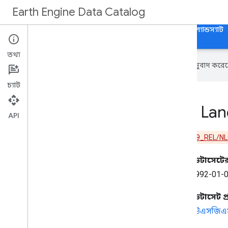
Earth Engine Data Catalog
হোম
ক্যাটাগরি
সমস্ত ডেটাসেট
সকল ট্যাগ
ল্যান্ডস্যাট
তথ্য
এই পৃষ্ঠাটি
Cloud Translation API
অনুবাদ করেছ
চ্যাট
NLCD: USGS National Lan
API
সতর্কতা:
এই ডেটাসেটটি
USGS/NLCD_RELEASES/2019_REL/N
ডেটাসেটে
1992-01-0
ডেটাসেট 
ইউএসজিএ