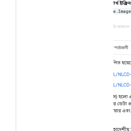
আর্থ ইঞ্জিন
ee.Image
ভূমি আচ্ছাদন
বর্ণনা
ব্যান্ড
ছবির বৈশিষ্ট্য
ব্যবহারের শর্তাবলী
এই ডেটাসেটটি নতুন ডেটাসেট দ্বারা প্রতিস্থাপিত হয়েছ
USGS/NLCD_RELEASES/2019_REL/NLCD
USGS/NLCD_RELEASES/2019_REL/NLCD
এনএলসিডি (ন্যাশনাল ল্যান্ড কভার ডেটাবেস) হলো এক
২০১৩ এবং ২০১৬) জুড়ে বিস্তৃত। ১৯৯২ সালের ডেটা 
শ্রেণিগুলোর জন্য ইম্পারভিয়াসনেস ডেটা লেয়ার এ
সংস্করণের সাথে সরাসরি তুলনীয় নয়।
এই ডেটাসেটে আটটি পর্বের প্রতিটির জন্য মহাদেশীয় ম