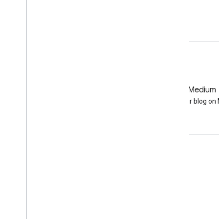
কোড এডিটরে খুলুন
GitHub
Medium
Earth Engine on GitHub
Follow our blog o
জুড়ে থাকা
Google Developer Program
Google Developer Groups
Google Developer Experts
Accelerators