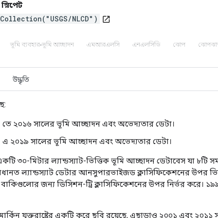
 স্নিপেট
Collection("USGS/NLCD")
open_in_new
ভূমি ব্যবহার-ভূমি আচ্ছাদন
এমআরএলসি
এনএলসিডি
ঝোপ
ঝোপঝা
উদ্ধৃতি
ে:
-
তে ২০১৬ সালের ভূমি আচ্ছাদন এবং অভেদ্যতার ডেটা।
-
এ ২০১৯ সালের ভূমি আচ্ছাদন এবং অভেদ্যতার ডেটা।
টি ৩০-মিটার ল্যান্ডস্যাট-ভিত্তিক ভূমি আচ্ছাদন ডেটাবেস যা ৮টি 
প্রধানত ল্যান্ডস্যাট ডেটার আনসুপারভাইজড ক্লাসিফিকেশনের উপর ভিত
বং বাকিগুলোর জন্য ডিসিশন-ট্রি ক্লাসিফিকেশনের উপর নির্ভর করে।
ার্কিন যুক্তরাষ্ট্রের একটি করে ছবি রয়েছে, এছাড়াও ২০০১ এবং ২০১১ 