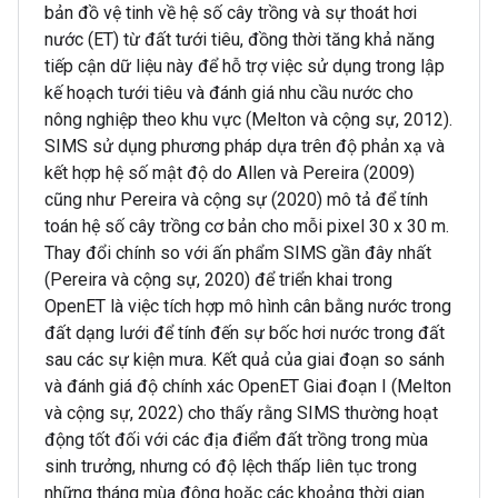
bản đồ vệ tinh về hệ số cây trồng và sự thoát hơi
nước (ET) từ đất tưới tiêu, đồng thời tăng khả năng
tiếp cận dữ liệu này để hỗ trợ việc sử dụng trong lập
kế hoạch tưới tiêu và đánh giá nhu cầu nước cho
nông nghiệp theo khu vực (Melton và cộng sự, 2012).
SIMS sử dụng phương pháp dựa trên độ phản xạ và
kết hợp hệ số mật độ do Allen và Pereira (2009)
cũng như Pereira và cộng sự (2020) mô tả để tính
toán hệ số cây trồng cơ bản cho mỗi pixel 30 x 30 m.
Thay đổi chính so với ấn phẩm SIMS gần đây nhất
(Pereira và cộng sự, 2020) để triển khai trong
OpenET là việc tích hợp mô hình cân bằng nước trong
đất dạng lưới để tính đến sự bốc hơi nước trong đất
sau các sự kiện mưa. Kết quả của giai đoạn so sánh
và đánh giá độ chính xác OpenET Giai đoạn I (Melton
và cộng sự, 2022) cho thấy rằng SIMS thường hoạt
động tốt đối với các địa điểm đất trồng trong mùa
sinh trưởng, nhưng có độ lệch thấp liên tục trong
những tháng mùa đông hoặc các khoảng thời gian