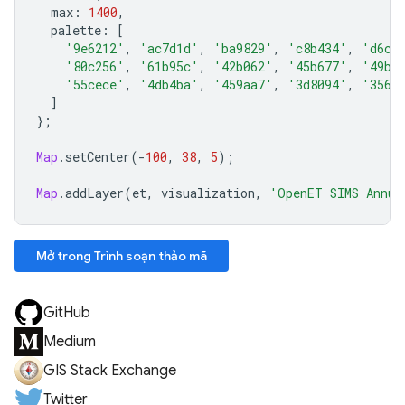
max
:
1400
,
palette
:
[
'9e6212'
,
'ac7d1d'
,
'ba9829'
,
'c8b434'
,
'd6cf
'80c256'
,
'61b95c'
,
'42b062'
,
'45b677'
,
'49bc
'55cece'
,
'4db4ba'
,
'459aa7'
,
'3d8094'
,
'3566
]
};
Map
.
setCenter
(
-
100
,
38
,
5
);
Map
.
addLayer
(
et
,
visualization
,
'OpenET SIMS Annua
Mở trong Trình soạn thảo mã
GitHub
Medium
GIS Stack Exchange
Twitter