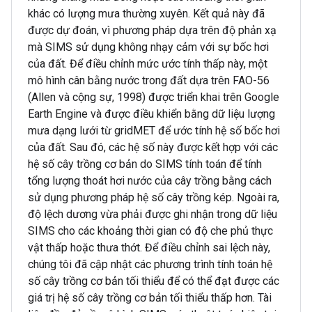
khác có lượng mưa thường xuyên. Kết quả này đã
được dự đoán, vì phương pháp dựa trên độ phản xạ
mà SIMS sử dụng không nhạy cảm với sự bốc hơi
của đất. Để điều chỉnh mức ước tính thấp này, một
mô hình cân bằng nước trong đất dựa trên FAO-56
(Allen và cộng sự, 1998) được triển khai trên Google
Earth Engine và được điều khiển bằng dữ liệu lượng
mưa dạng lưới từ gridMET để ước tính hệ số bốc hơi
của đất. Sau đó, các hệ số này được kết hợp với các
hệ số cây trồng cơ bản do SIMS tính toán để tính
tổng lượng thoát hơi nước của cây trồng bằng cách
sử dụng phương pháp hệ số cây trồng kép. Ngoài ra,
độ lệch dương vừa phải được ghi nhận trong dữ liệu
SIMS cho các khoảng thời gian có độ che phủ thực
vật thấp hoặc thưa thớt. Để điều chỉnh sai lệch này,
chúng tôi đã cập nhật các phương trình tính toán hệ
số cây trồng cơ bản tối thiểu để có thể đạt được các
giá trị hệ số cây trồng cơ bản tối thiểu thấp hơn. Tài