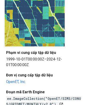
Phạm vi cung cấp tập dữ liệu
1999-10-01T00:00:00Z–2024-12-
01T00:00:00Z
Đơn vị cung cấp tập dữ liệu
OpenET, Inc.
Đoạn mã Earth Engine
ee.ImageCollection("OpenET/SIMS/CONU
S/GRIDMET/MONTHLY/v2_0")
open_in_new