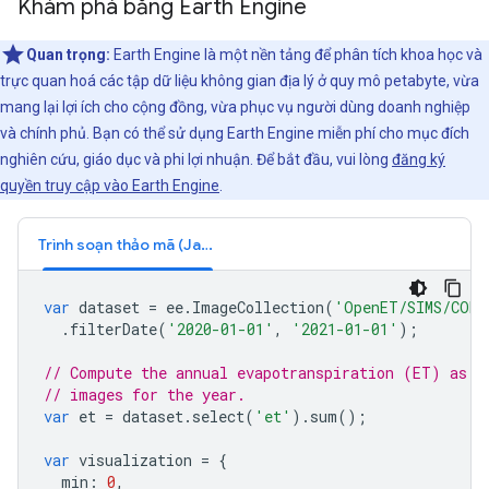
Khám phá bằng Earth Engine
Quan trọng:
Earth Engine là một nền tảng để phân tích khoa học và
trực quan hoá các tập dữ liệu không gian địa lý ở quy mô petabyte, vừa
mang lại lợi ích cho cộng đồng, vừa phục vụ người dùng doanh nghiệp
và chính phủ. Bạn có thể sử dụng Earth Engine miễn phí cho mục đích
nghiên cứu, giáo dục và phi lợi nhuận. Để bắt đầu, vui lòng
đăng ký
quyền truy cập vào Earth Engine
.
Trình soạn thảo mã (JavaScript)
var
dataset
=
ee
.
ImageCollection
(
'OpenET/SIMS/CONU
.
filterDate
(
'2020-01-01'
,
'2021-01-01'
);
// Compute the annual evapotranspiration (ET) as t
// images for the year.
var
et
=
dataset
.
select
(
'et'
).
sum
();
var
visualization
=
{
min
:
0
,