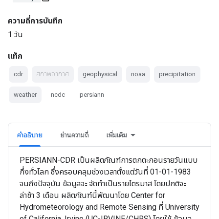
ความถี่การบันทึก
1 วัน
แท็ก
cdr
สภาพอากาศ
geophysical
noaa
precipitation
weather
ncdc
persiann
คำอธิบาย
ย่านความถี่
เพิ่มเติม
PERSIANN-CDR เป็นผลิตภัณฑ์การตกตะกอนรายวันแบบ
กึ่งทั่วโลก ซึ่งครอบคลุมช่วงเวลาตั้งแต่วันที่ 01-01-1983
จนถึงปัจจุบัน ข้อมูลจะ จัดทำเป็นรายไตรมาส โดยปกติจะ
ล่าช้า 3 เดือน ผลิตภัณฑ์นี้พัฒนาโดย Center for
Hydrometeorology and Remote Sensing ที่ University
of California, Irvine (UC-IRVINE/CHRS) โดยใช้ ข้อมูล