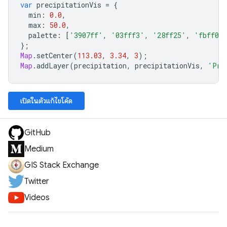
var
precipitationVis
=
{
min
:
0.0
,
max
:
50.0
,
palette
:
[
'3907ff'
,
'03fff3'
,
'28ff25'
,
'fbff09
};
Map
.
setCenter
(
113.03
,
3.34
,
3
);
Map
.
addLayer
(
precipitation
,
precipitationVis
,
'Pre
เปิดในตัวแก้ไขโค้ด
GitHub
Medium
GIS Stack Exchange
Twitter
Videos