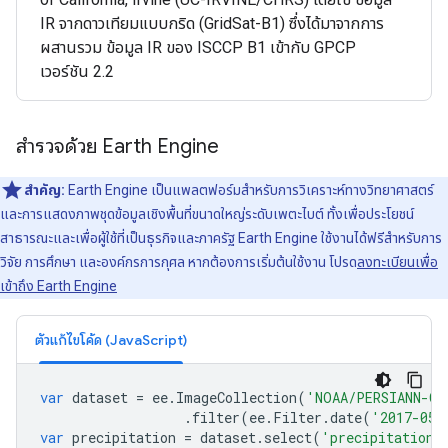
IR จากดาวเทียมแบบกริด (GridSat-B1) ซึ่งได้มาจากการ
ผสานรวม ข้อมูล IR ของ ISCCP B1 เข้ากับ GPCP
เวอร์ชัน 2.2
สำรวจด้วย Earth Engine
สำคัญ:
Earth Engine เป็นแพลตฟอร์มสําหรับการวิเคราะห์ทางวิทยาศาสตร์
และการแสดงภาพชุดข้อมูลเชิงพื้นที่ขนาดใหญ่ระดับเพตะไบต์ ทั้งเพื่อประโยชน์
สาธารณะและเพื่อผู้ใช้ที่เป็นธุรกิจและภาครัฐ Earth Engine ใช้งานได้ฟรีสำหรับการ
วิจัย การศึกษา และองค์กรการกุศล หากต้องการเริ่มต้นใช้งาน โปรด
ลงทะเบียนเพื่อ
เข้าถึง Earth Engine
ตัวแก้ไขโค้ด (JavaScript)
var
dataset
=
ee
.
ImageCollection
(
'NOAA/PERSIANN-CD
.
filter
(
ee
.
Filter
.
date
(
'2017-05-
var
precipitation
=
dataset
.
select
(
'precipitation'