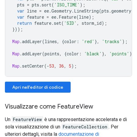
pts
=
pts
.
sort
(
'ISO_TIME'
);
var
line
=
ee
.
Geometry
.
LineString
(
pts
.
geometry
()
var
feature
=
ee
.
Feature
(
line
);
return
feature
.
set
(
'SID'
,
storm_id
);
}));
Map
.
addLayer
(
lines
,
{
color
:
'red'
},
'tracks'
);
Map
.
addLayer
(
points
,
{
color
:
'black'
},
'points'
);
Map
.
setCenter
(
-
53
,
36
,
5
);
Apri nell'editor di codice
Visualizzare come FeatureView
Un
FeatureView
è una rappresentazione accelerata e di
sola visualizzazione di un
FeatureCollection
. Per
ulteriori dettagli, visita la
documentazione di