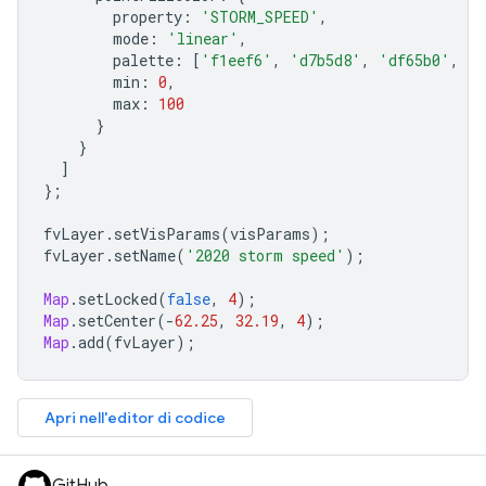
property
:
'STORM_SPEED'
,
mode
:
'linear'
,
palette
:
[
'f1eef6'
,
'd7b5d8'
,
'df65b0'
,
'c
min
:
0
,
max
:
100
}
}
]
};
fvLayer
.
setVisParams
(
visParams
);
fvLayer
.
setName
(
'2020 storm speed'
);
Map
.
setLocked
(
false
,
4
);
Map
.
setCenter
(
-
62.25
,
32.19
,
4
);
Map
.
add
(
fvLayer
);
Apri nell'editor di codice