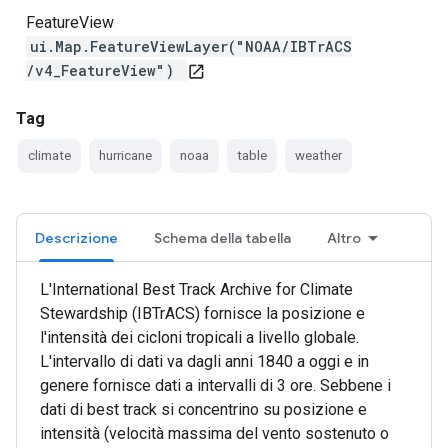
FeatureView
ui.Map.FeatureViewLayer("NOAA/IBTrACS
/v4_FeatureView")
open_in_new
Tag
climate
hurricane
noaa
table
weather
Descrizione
Schema della tabella
Altro
L'International Best Track Archive for Climate
Stewardship (IBTrACS) fornisce la posizione e
l'intensità dei cicloni tropicali a livello globale.
L'intervallo di dati va dagli anni 1840 a oggi e in
genere fornisce dati a intervalli di 3 ore. Sebbene i
dati di best track si concentrino su posizione e
intensità (velocità massima del vento sostenuto o