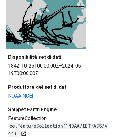
Disponibilità set di dati
1842-10-25T00:00:00Z–2024-05-
19T00:00:00Z
Produttore del set di dati
NOAA NCEI
Snippet Earth Engine
FeatureCollection
ee.FeatureCollection("NOAA/IBTrACS/v
4")
open_in_new