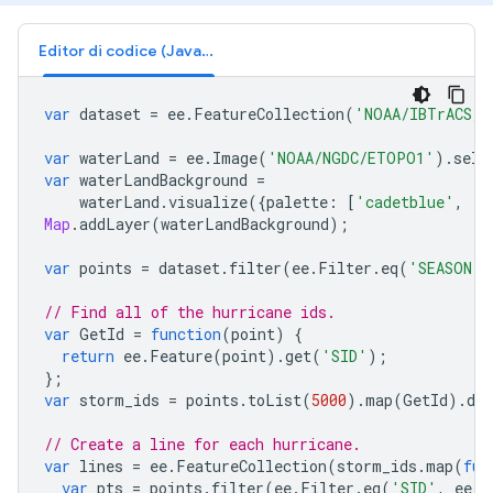
Editor di codice (JavaScript)
var
dataset
=
ee
.
FeatureCollection
(
'NOAA/IBTrACS/v
var
waterLand
=
ee
.
Image
(
'NOAA/NGDC/ETOPO1'
).
sele
var
waterLandBackground
=
waterLand
.
visualize
({
palette
:
[
'cadetblue'
,
'l
Map
.
addLayer
(
waterLandBackground
);
var
points
=
dataset
.
filter
(
ee
.
Filter
.
eq
(
'SEASON'
,
// Find all of the hurricane ids.
var
GetId
=
function
(
point
)
{
return
ee
.
Feature
(
point
).
get
(
'SID'
);
};
var
storm_ids
=
points
.
toList
(
5000
).
map
(
GetId
).
dis
// Create a line for each hurricane.
var
lines
=
ee
.
FeatureCollection
(
storm_ids
.
map
(
fun
var
pts
=
points
.
filter
(
ee
.
Filter
.
eq
(
'SID'
,
ee
.
S