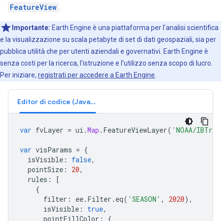
FeatureView
.
Importante:
Earth Engine è una piattaforma per l'analisi scientifica
e la visualizzazione su scala petabyte di set di dati geospaziali, sia per
pubblica utilità che per utenti aziendali e governativi. Earth Engine è
senza costi per la ricerca, l'istruzione e l'utilizzo senza scopo di lucro.
Per iniziare,
registrati per accedere a Earth Engine
.
Editor di codice (JavaScript)
var
fvLayer
=
ui
.
Map
.
FeatureViewLayer
(
'NOAA/IBTrAC
var
visParams
=
{
isVisible
:
false
,
pointSize
:
20
,
rules
:
[
{
filter
:
ee
.
Filter
.
eq
(
'SEASON'
,
2020
),
isVisible
:
true
,
pointFillColor
:
{