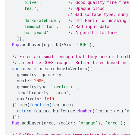
'olive'
,
// Good quality fire free l
'teal'
,
// Opaque cloud
// Bad surface type, sungli
'darkslateblue'
,
// off Earth, or missing in
'lemonchiffon'
,
// Bad input data
'burlywood'
// Algorithm failure
]};
Map
.
addLayer
(
dqf
,
DQFVis
,
'DQF'
);
// Fires are small enough that they are difficult 
// an entire GOES image.  Buffer fires based on ar
var
area
=
area
.
reduceToVectors
({
geometry
:
geometry
,
scale
:
2000
,
geometryType
:
'centroid'
,
labelProperty
:
'area'
,
maxPixels
:
1e10
,
}).
map
(
function
(
feature
){
return
feature
.
buffer
(
ee
.
Number
(
feature
.
get
(
'are
});
Map
.
addLayer
(
area
,
{
color
:
'orange'
},
'area'
);
// Buffer fires based on temperature to make them 