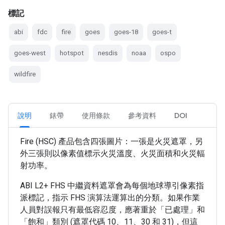
標記
abi
fdc
fire
goes
goes-18
goes-t
goes-west
hotspot
nesdis
noaa
ospo
wildfire
說明
錶帶
使用條款
參考資料
DOI
Fire (HSC) 產品包含四張圖片：一張是火災遮罩，另
外三張則以像素值標示火災溫度、火災面積和火災輻
射功率。
ABI L2+ FHS 中繼資料遮罩會為每個地球導引像素指
派標記，指示 FHS 演算法運算出的分類。如果作業
人員對誤報只有最低容忍度，應著重於「已處理」和
「飽和」類別 (遮罩代碼 10、11、30 和 31)，但這