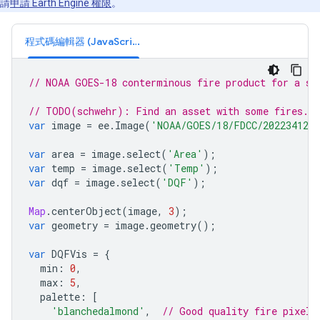
請
申請 Earth Engine 權限
。
程式碼編輯器 (JavaScript)
// NOAA GOES-18 conterminous fire product for a si
// TODO(schwehr): Find an asset with some fires.
var
image
=
ee
.
Image
(
'NOAA/GOES/18/FDCC/2022341230
var
area
=
image
.
select
(
'Area'
);
var
temp
=
image
.
select
(
'Temp'
);
var
dqf
=
image
.
select
(
'DQF'
);
Map
.
centerObject
(
image
,
3
);
var
geometry
=
image
.
geometry
();
var
DQFVis
=
{
min
:
0
,
max
:
5
,
palette
:
[
'blanchedalmond'
,
// Good quality fire pixel