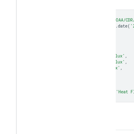
Editor Kode (JavaScript)
var
dataset
=
ee
.
ImageCollection
(
'NOAA/CDR
.
filter
(
ee
.
Filter
.
date
(
'
var
heatFluxVis
=
{
min
:
-
50.0
,
max
:
500.0
,
bands
:
[
'surface_upward_sensible_heat_flux'
,
'surface_upward_sensible_heat_flux'
,
'surface_upward_latent_heat_flux'
,
]
};
Map
.
setCenter
(
28.61
,
-
18.98
,
2
);
Map
.
addLayer
(
dataset
,
heatFluxVis
,
'Heat F
Buka di Editor Kode