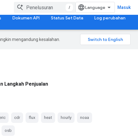
/
Masuk
s
Dokumen API
Status Set Data
Log perubahan
mungkin mengandung kesalahan.
n Langkah Penjualan
ric
cdr
flux
heat
hourly
noaa
osb