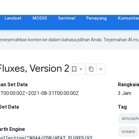
Landsat
MODIS
Sentinel
Penayang
Komunita
enerjemahkan konten ke dalam bahasa pilihan Anda. Terjemahan AI 
luxes
,
Version 2
an Set Data
Rangkaia
T00:00:00Z–2021-08-31T00:00:00Z
3 Jam
Set Data
Tag
atmosphe
arth Engine
oceans
Collection("NOAA/CDR/HEAT_FLUXES/V2