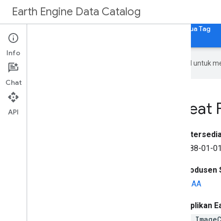
Earth Engine Data Catalog
Beranda
Kategori
Semua Set Data
Semua Tag
Info
Google menggunakan teknologi AI untuk m
Chat
NOAA CDR: Ocean Heat F
API
Ketersedia
1988-01-01
Produsen 
NOAA
Cuplikan E
ee.Image