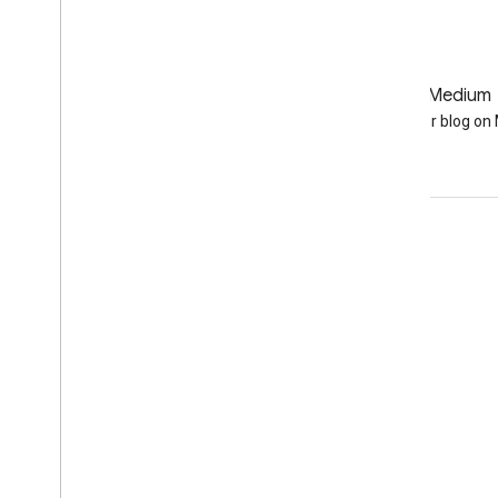
GitHub
Medium
Earth Engine on GitHub
Follow our blog o
Interaksi
Google Developer Program
Google Developer Groups
Google Developer Experts
Accelerators
Google Cloud & NVIDIA