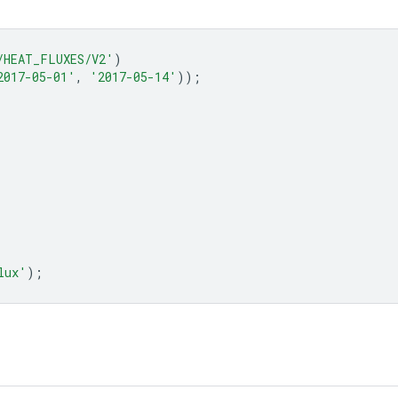
/HEAT_FLUXES/V2'
)
2017-05-01'
,
'2017-05-14'
));
lux'
);