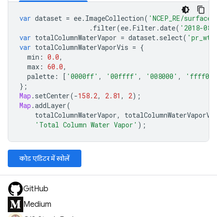
var
dataset
=
ee
.
ImageCollection
(
'NCEP_RE/surface_
.
filter
(
ee
.
Filter
.
date
(
'2018-08-
var
totalColumnWaterVapor
=
dataset
.
select
(
'pr_wtr
var
totalColumnWaterVaporVis
=
{
min
:
0.0
,
max
:
60.0
,
palette
:
[
'0000ff'
,
'00ffff'
,
'008000'
,
'ffff00
};
Map
.
setCenter
(
-
158.2
,
2.81
,
2
);
Map
.
addLayer
(
totalColumnWaterVapor
,
totalColumnWaterVaporVi
'Total Column Water Vapor'
);
कोड एडिटर में खोलें
GitHub
Medium