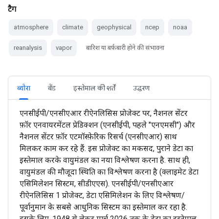
टैग
atmosphere
climate
geophysical
ncep
noaa
reanalysis
vapor
बारिश या बर्फ़बारी होने की संभावना
ब्यौरा
बैंड
इस्तेमाल की शर्तें
उद्धरण
एनसीईपी/एनसीएआर रीऐनलिसिस प्रोजेक्ट पर, नैशनल सेंटर
फ़ॉर एनवायरमेंटल प्रेडिक्शन (एनसीईपी, पहले "एनएमसी") और
नैशनल सेंटर फ़ॉर एटमॉस्फ़ेरिक रिसर्च (एनसीएआर) साथ
मिलकर काम कर रहे हैं. इस प्रोजेक्ट का मकसद, पुराने डेटा का
इस्तेमाल करके वायुमंडल का नया विश्लेषण करना है. साथ ही,
वायुमंडल की मौजूदा स्थिति का विश्लेषण करना है (क्लाइमेट डेटा
एसिमिलेशन सिस्टम, सीडीएएस). एनसीईपी/एनसीएआर
रीऐनलिसिस 1 प्रोजेक्ट, डेटा एसिमिलेशन के लिए विश्लेषण/
पूर्वानुमान के सबसे आधुनिक सिस्टम का इस्तेमाल कर रहा है.
इसके लिए, 1948 से लेकर मार्च 2026 तक के डेटा का इस्तेमाल