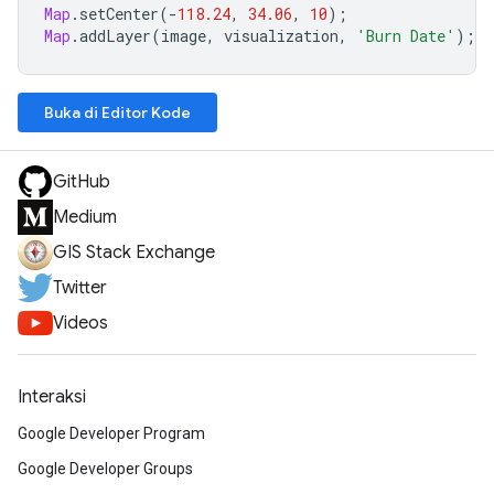
Map
.
setCenter
(
-
118.24
,
34.06
,
10
);
Map
.
addLayer
(
image
,
visualization
,
'Burn Date'
);
Buka di Editor Kode
GitHub
Medium
GIS Stack Exchange
Twitter
Videos
Interaksi
Google Developer Program
Google Developer Groups