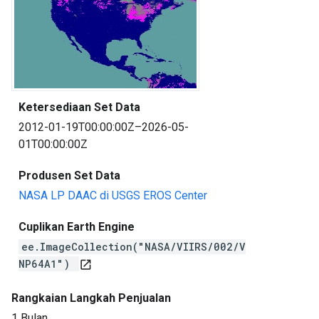
Ketersediaan Set Data
2012-01-19T00:00:00Z–2026-05-
01T00:00:00Z
Produsen Set Data
NASA LP DAAC di USGS EROS Center
Cuplikan Earth Engine
ee.ImageCollection("NASA/VIIRS/002/V
NP64A1")
open_in_new
Rangkaian Langkah Penjualan
1 Bulan