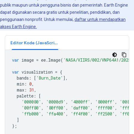
publik maupun untuk pengguna bisnis dan pemerintah. Earth Engine
dapat digunakan secara gratis untuk penelitian, pendidikan, dan
penggunaan nonprofit. Untuk memulai,
daftar untuk mendapatkan
akses Earth Engine.
Editor Kode (JavaScript)
var
image
=
ee
.
Image
(
'NASA/VIIRS/002/VNP64A1/2025_
var
visualization
=
{
bands
:
[
'Burn_Date'
],
min
:
0
,
max
:
31
,
palette
:
[
'000080'
,
'0000d9'
,
'4000ff'
,
'8000ff'
,
'0080
'00ff80'
,
'80ff00'
,
'daff00'
,
'ffff00'
,
'fff5
'ffb000'
,
'ffa400'
,
'ff4f00'
,
'ff2500'
,
'ff0a
]
};