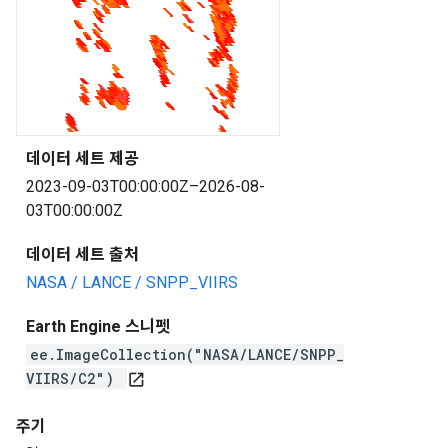
데이터 세트 제공
2023-09-03T00:00:00Z–2026-08-
03T00:00:00Z
데이터 세트 출처
NASA / LANCE / SNPP_VIIRS
Earth Engine 스니펫
ee.ImageCollection("NASA/LANCE/SNPP_
VIIRS/C2")
open_in_new
주기