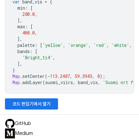
var
band_vis
=
{
min
:
[
280.0
,
],
max
:
[
400.0
,
],
palette
:
[
'yellow'
,
'orange'
,
'red'
,
'white'
,
'
bands
:
[
'Bright_ti4'
,
],
}
Map
.
setCenter
(
-
113.2487
,
59.3943
,
8
);
Map
.
addLayer
(
suomi_viirs
,
band_vis
,
'Suomi nrt fir
코드 편집기에서 열기
GitHub
Medium