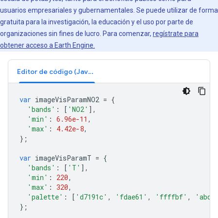
usuarios empresariales y gubernamentales. Se puede utilizar de forma
gratuita para la investigación, la educación y el uso por parte de
organizaciones sin fines de lucro. Para comenzar,
regístrate para
obtener acceso a Earth Engine.
Editor de código (JavaScript)
var
imageVisParamNO2
=
{
'bands'
:
[
'NO2'
],
'min'
:
6.96e-11
,
'max'
:
4.42e-8
,
};
var
imageVisParamT
=
{
'bands'
:
[
'T'
],
'min'
:
220
,
'max'
:
320
,
'palette'
:
[
'd7191c'
,
'fdae61'
,
'ffffbf'
,
'abd9
};