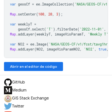
var
geosCf
=
ee
.
ImageCollection
(
'NASA/GEOS-CF/v1/f
Map
.
setCenter
(
100
,
20
,
3
);
var
weeklyT
=
geosCf
.
select
(
'T'
).
filterDate
(
'2022-11-01'
,
'
Map
.
addLayer
(
weeklyT
,
imageVisParamT
,
'Weekly T'
,
var
NO2
=
ee
.
Image
(
'NASA/GEOS-CF/v1/fcst/tavg1hr/2
Map
.
addLayer
(
NO2
,
imageVisParamNO2
,
'NO2'
,
true
,
Abrir en el editor de código
GitHub
Medium
GIS Stack Exchange
Twitter