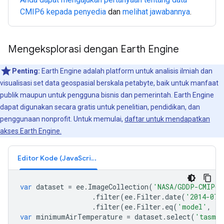
CMIP6 kepada penyedia
dan
melihat jawabannya
.
Mengeksplorasi dengan Earth Engine
Penting:
Earth Engine adalah platform untuk analisis ilmiah dan
visualisasi set data geospasial berskala petabyte, baik untuk manfaat
publik maupun untuk pengguna bisnis dan pemerintah. Earth Engine
dapat digunakan secara gratis untuk penelitian, pendidikan, dan
penggunaan nonprofit. Untuk memulai,
daftar untuk mendapatkan
akses Earth Engine.
Editor Kode (JavaScript)
var
dataset
=
ee
.
ImageCollection
(
'NASA/GDDP-CMIP6'
.
filter
(
ee
.
Filter
.
date
(
'2014-07-
.
filter
(
ee
.
Filter
.
eq
(
'model'
,
'A
var
minimumAirTemperature
=
dataset
.
select
(
'tasmi