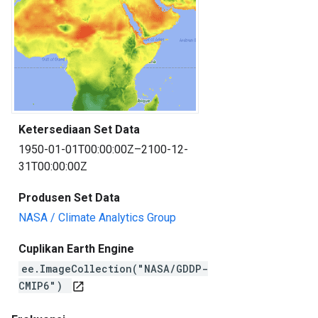
Ketersediaan Set Data
1950-01-01T00:00:00Z–2100-12-
31T00:00:00Z
Produsen Set Data
NASA / Climate Analytics Group
Cuplikan Earth Engine
ee.ImageCollection("NASA/GDDP-
CMIP6")
open_in_new