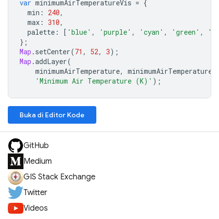
var
minimumAirTemperatureVis
=
{
min
:
240
,
max
:
310
,
palette
:
[
'blue'
,
'purple'
,
'cyan'
,
'green'
,
'y
};
Map
.
setCenter
(
71
,
52
,
3
);
Map
.
addLayer
(
minimumAirTemperature
,
minimumAirTemperatureV
'Minimum Air Temperature (K)'
);
Buka di Editor Kode
GitHub
Medium
GIS Stack Exchange
Twitter
Videos