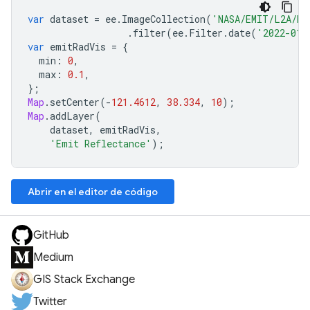
var
dataset
=
ee
.
ImageCollection
(
'NASA/EMIT/L2A/RF
.
filter
(
ee
.
Filter
.
date
(
'2022-01-
var
emitRadVis
=
{
min
:
0
,
max
:
0.1
,
};
Map
.
setCenter
(
-
121.4612
,
38.334
,
10
);
Map
.
addLayer
(
dataset
,
emitRadVis
,
'Emit Reflectance'
);
Abrir en el editor de código
GitHub
Medium
GIS Stack Exchange
Twitter