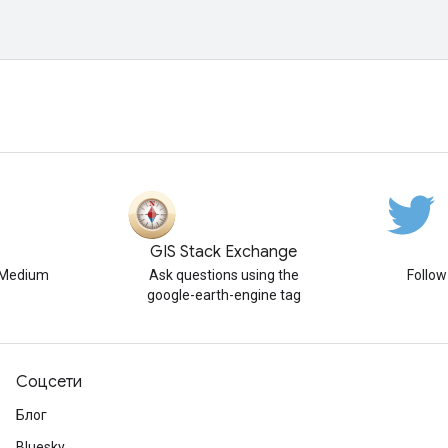
GIS Stack Exchange
n Medium
Ask questions using the
Follo
google-earth-engine tag
Соцсети
Блог
Bluesky