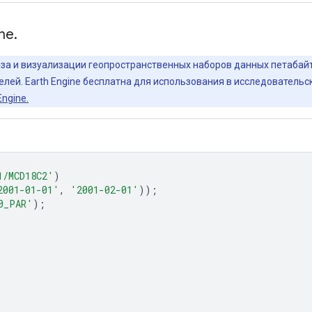
ne.
лиза и визуализации геопространственных наборов данных петаба
елей. Earth Engine бесплатна для использования в исследователь
ngine.
1/MCD18C2'
)
2001-01-01'
,
'2001-02-01'
));
0_PAR'
);