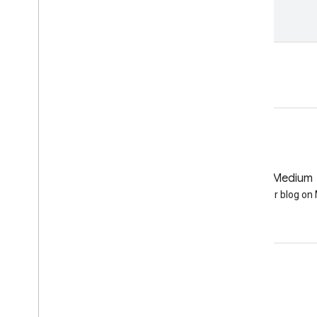
gmt_1200_par
,
gmt_1200_par_vis
,
'Total PAR at GMT 12:00'
);
Открыть в редакторе кода
GitHub
Medium
Earth Engine on GitHub
Follow our blog o
Полезные ссылки
Google Developer Program
Google Developer Groups