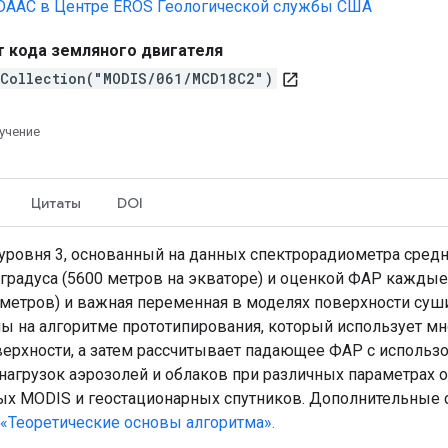
DAAC в Центре EROS Геологической службы США
 кода земляного двигателя
eCollection("MODIS/061/MCD18C2")
open_in_new
учение
Цитаты
DOI
уровня 3, основанный на данных спектрорадиометра средне
радуса (5600 метров на экваторе) и оценкой ФАР каждые
ометров) и важная переменная в моделях поверхности су
ы на алгоритме прототипирования, который использует 
ерхности, а затем рассчитывает падающее ФАР с использов
нагрузок аэрозолей и облаков при различных параметрах
ых MODIS и геостационарных спутников. Дополнительные 
«Теоретические основы алгоритма».