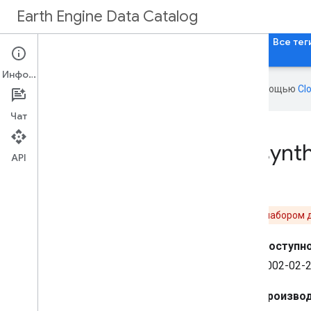
Earth Engine Data Catalog
Главная
Категории
Все наборы данных
Все тег
Информация
Эта страница переведена с помощью
Cl
Чат
MCD18C2
.
061 Photosynth
API
Внимание:
Данный набор данных был заменен набором
Доступно
2002-02-2
Производ