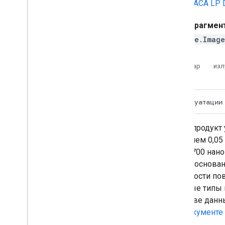
НАСА LP 
Фрагмент
ee.Imag
пар
изл
Описание
Группы
Условия эксплуатации
MCD18C2 Версия 6.1 — это сеточный продукт 
получаемый ежедневно с разрешением 0,05 г
излучение в видимом спектре (400–700 нан
прикладных задач. Продукты MCD18 основан
определения отражательной способности пов
Таблицы поиска учитывают различные типы 
продукты ФАР генерируются на основе данн
для создания данных, доступны в
документе 