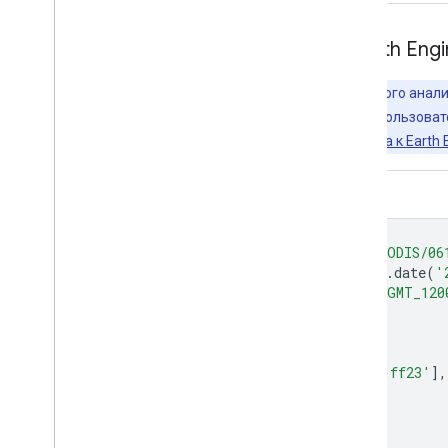
Исследуйте мир с помощью Earth Engi
Важно:
Earth Engine — это платформа для научного ана
блага, так и для коммерческих и государственных пользоват
работы, пожалуйста,
зарегистрируйтесь для доступа к Earth E
Редактор кода (JavaScript)
var
dataset
=
ee
.
ImageCollection
(
'MODIS/06
.
filter
(
ee
.
Filter
.
date
(
'
var
gmt_1200_par
=
dataset
.
select
(
'GMT_120
var
gmt_1200_par_vis
=
{
min
:
-
236
,
max
:
316
,
palette
:
[
'0f17ff'
,
'b11406'
,
'f1ff23'
],
};
Map
.
setCenter
(
6.746
,
46.529
,
2
);
Map
.
addLayer
(