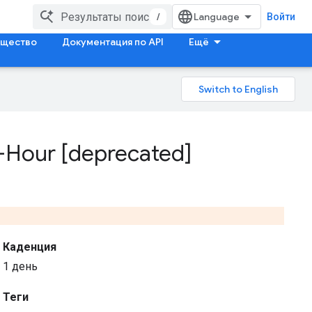
/
Войти
щество
Документация по API
Ещё
 3-Hour [deprecated]
Каденция
1 день
Теги