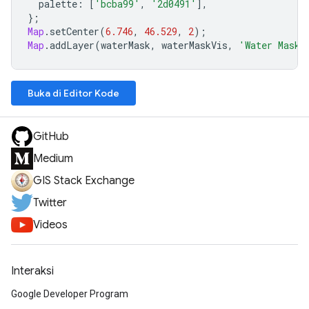
palette
:
[
'bcba99'
,
'2d0491'
],
};
Map
.
setCenter
(
6.746
,
46.529
,
2
);
Map
.
addLayer
(
waterMask
,
waterMaskVis
,
'Water Mask'
Buka di Editor Kode
GitHub
Medium
GIS Stack Exchange
Twitter
Videos
Interaksi
Google Developer Program