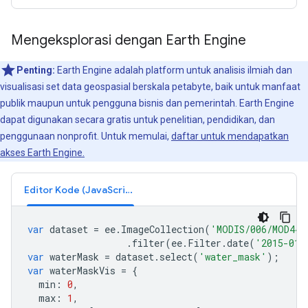
Mengeksplorasi dengan Earth Engine
Penting:
Earth Engine adalah platform untuk analisis ilmiah dan
visualisasi set data geospasial berskala petabyte, baik untuk manfaat
publik maupun untuk pengguna bisnis dan pemerintah. Earth Engine
dapat digunakan secara gratis untuk penelitian, pendidikan, dan
penggunaan nonprofit. Untuk memulai,
daftar untuk mendapatkan
akses Earth Engine.
Editor Kode (JavaScript)
var
dataset
=
ee
.
ImageCollection
(
'MODIS/006/MOD44W
.
filter
(
ee
.
Filter
.
date
(
'2015-01-
var
waterMask
=
dataset
.
select
(
'water_mask'
);
var
waterMaskVis
=
{
min
:
0
,
max
:
1
,