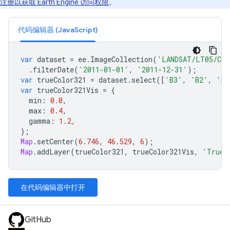
注册以获取 Earth Engine 访问权限
。
代码编辑器 (JavaScript)
var
dataset
=
ee
.
ImageCollection
(
'LANDSAT/LT05/C0
.
filterDate
(
'2011-01-01'
,
'2011-12-31'
);
var
trueColor321
=
dataset
.
select
([
'B3'
,
'B2'
,
'B1
var
trueColor321Vis
=
{
min
:
0.0
,
max
:
0.4
,
gamma
:
1.2
,
};
Map
.
setCenter
(
6.746
,
46.529
,
6
);
Map
.
addLayer
(
trueColor321
,
trueColor321Vis
,
'True 
在代码编辑器中打开
GitHub