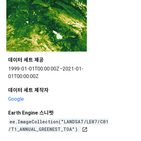
데이터 세트 제공
1999-01-01T00:00:00Z–2021-01-
01T00:00:00Z
데이터 세트 제작자
Google
Earth Engine 스니펫
ee.ImageCollection("LANDSAT/LE07/C01
/T1_ANNUAL_GREENEST_TOA")
open_in_new