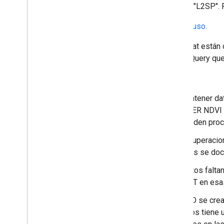
"PROCESSING_LEVEL" se establece en "L2SP". P
Documentación adicional y ejemplos de uso.
Los archivos de la colección 2 de Landsat están
archivos se indexan en una tabla de BigQuery que s
Notas del proveedor de datos:
Los productos de datos deben contener dat
superficie, ya que se requiere ASTER NDVI 
adquisiciones nocturnas no se pueden proce
Existe un error conocido en las recuperacio
caracterización de estos problemas se d
ASTER GED contiene áreas con datos faltant
de ASTER GED, faltarán datos de ST en esa
El conjunto de datos de ASTER GED se crea 
2008. Si bien este conjunto de datos tiene 