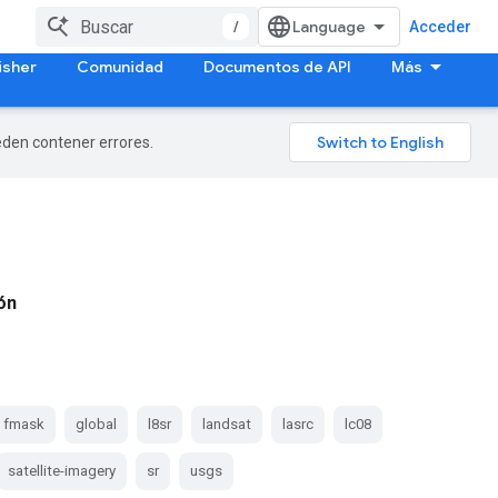
/
Acceder
isher
Comunidad
Documentos de API
Más
ueden contener errores.
ión
fmask
global
l8sr
landsat
lasrc
lc08
satellite-imagery
sr
usgs