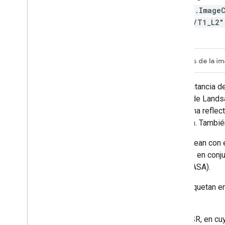
ee.Image
02/T1_L2
Descripción
Bandas
Este conjunto de datos contiene la reflectancia d
producidos por los sensores OLI/TIRS de Landsat 
corta (SWIR) procesadas para obtener una reflecta
temperatura de superficie ortorectificada. Tambi
Los productos de SR de Landsat 8 se crean con el
con un algoritmo de un solo canal creado en conju
Nacional de Aeronáutica y el Espacio (NASA).
Las tiras de datos recopilados se empaquetan 
estandarizada
.
Algunos recursos solo tienen datos de SR, en cu