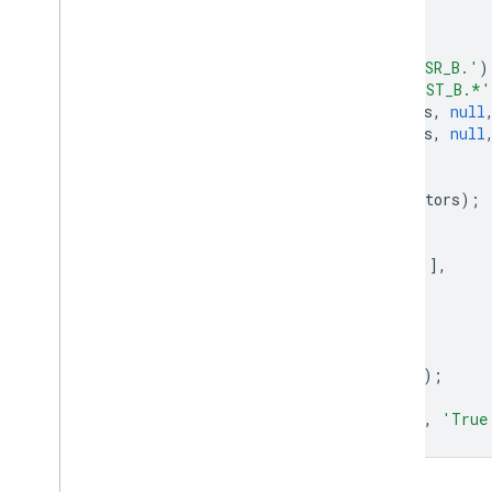
// Applies scaling factors.
function
applyScaleFactors
(
image
)
{
var
opticalBands
=
image
.
select
(
'SR_B.'
)
var
thermalBands
=
image
.
select
(
'ST_B.*'
return
image
.
addBands
(
opticalBands
,
null
.
addBands
(
thermalBands
,
null
}
dataset
=
dataset
.
map
(
applyScaleFactors
);
var
visualization
=
{
bands
:
[
'SR_B4'
,
'SR_B3'
,
'SR_B2'
],
min
:
0.0
,
max
:
0.3
,
};
Map
.
setCenter
(
-
114.2579
,
38.9275
,
8
);
Map
.
addLayer
(
dataset
,
visualization
,
'True