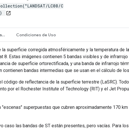
Collection("LANDSAT/LC08/C
")
open_in_new
Propiedades de la imagen
Condiciones de Uso
e la superficie corregida atmosféricamente y la temperatura de la
8. Estas imágenes contienen 5 bandas visibles y de infrarrojo 
ncia de superficie ortorectificada, y una banda de infrarrojo té
én contienen bandas intermedias que se usan en el cálculo de l
 código de reflectancia de la superficie terrestre (LaSRC). Tod
nto por el Rochester Institute of Technology (RIT) y el Jet Prop
en "escenas" superpuestas que cubren aproximadamente 170 km
yo caso las bandas de ST están presentes, pero vacías. Para lo