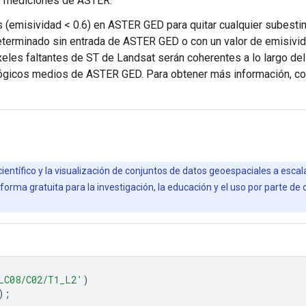
as mediciones de ASTER.
cos (emisividad < 0.6) en ASTER GED para quitar cualquier subest
determinado sin entrada de ASTER GED o con un valor de emisivid
íxeles faltantes de ST de Landsat serán coherentes a lo largo d
tológicos medios de ASTER GED. Para obtener más información, c
científico y la visualización de conjuntos de datos geoespaciales a esca
orma gratuita para la investigación, la educación y el uso por parte de
LC08/C02/T1_L2'
)
);