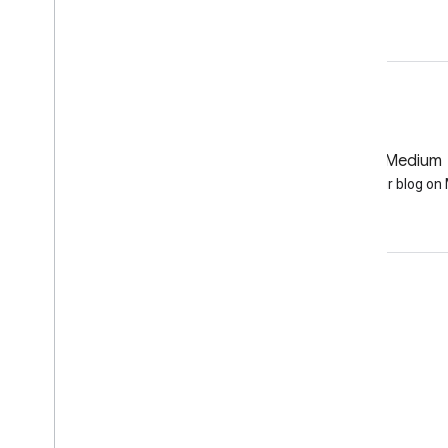
Abrir en el editor de código
GitHub
Medium
Earth Engine on GitHub
Follow our blog o
Interactúa
Google Developer Program
Google Developer Groups
Google Developer Experts
Accelerators