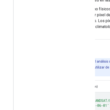
contaminación persistente por nubes en l
El USGS también filtra los valores no físi
detectadas. En el caso de cualquier píxel 
resultantes tienen píxeles faltantes. Los p
la naturaleza estática de los datos clima
data-gaps-due-missing
Explora con Earth Engine
Importante:
Earth Engine es una plataforma para el análisis 
usuarios empresariales y gubernamentales. Se puede utilizar de f
obtener acceso a Earth Engine.
Editor de código (JavaScript)
Colab (Python)
var
dataset
=
ee
.
ImageCollection
(
'LANDSAT/
.
filterDate
(
'2021-05-01'
,
'2021-06-01'