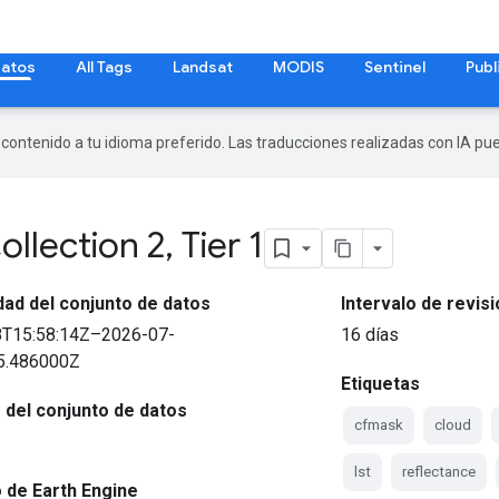
datos
All Tags
Landsat
MODIS
Sentinel
Publ
r contenido a tu idioma preferido. Las traducciones realizadas con IA p
ollection 2
,
Tier 1
idad del conjunto de datos
Intervalo de revis
8T15:58:14Z–2026-07-
16 días
5.486000Z
Etiquetas
del conjunto de datos
cfmask
cloud
lst
reflectance
 de Earth Engine