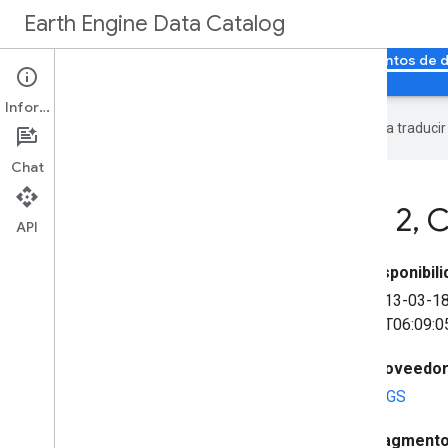
Earth Engine Data Catalog
Página principal
Categorías
Todos los conjuntos de 
Información
Google utiliza tecnología de IA para traduci
Chat
USGS Landsat 8 Level 2
,
C
API
Disponibil
2013-03-1
30T06:09:0
Proveedor 
USGS
Fragmento