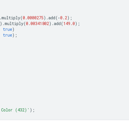
.
multiply
(
0.0000275
).
add
(
-
0.2
);
).
multiply
(
0.00341802
).
add
(
149.0
);
,
true
)
,
true
);
 Color (432)'
);