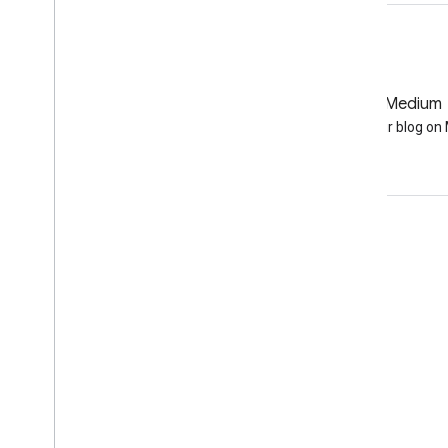
GitHub
Medium
Earth Engine on GitHub
Follow our blog o
참여
Google Developer Program
Google Developer Groups
Google Developer Experts
Accelerators
Google Cloud & NVIDIA