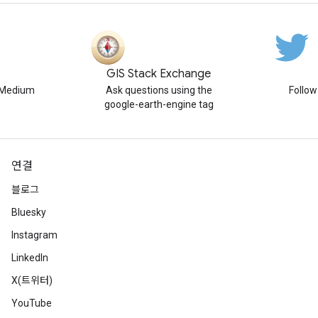
GIS Stack Exchange
n Medium
Ask questions using the
Follo
google-earth-engine tag
연결
블로그
Bluesky
Instagram
LinkedIn
X(트위터)
YouTube