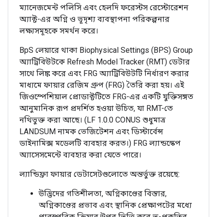
ম্যানেজমেন্ট পলিসি এবং হেলদি ফরেস্টস রেস্টোরেশন
অ্যাক্ট-এর অগ্নি ও ভূদৃশ্য ব্যবস্থাপনা পরিকল্পনার
লক্ষ্যসমূহকে সমর্থন করে।
BpS লেয়ারে থাকা Biophysical Settings (BPS) Group
অ্যাট্রিবিউটকে Refresh Model Tracker (RMT) ডেটার
সাথে লিঙ্ক করে এবং FRG অ্যাট্রিবিউটটি নির্ধারণ করার
মাধ্যমে ফায়ার রেজিম গ্রুপ (FRG) তৈরি করা হয়। এই
জিওস্পেশিয়াল প্রোডাক্টটিতে FRG-এর একটি যুক্তিসঙ্গত
আনুমানিক রূপ প্রদর্শিত হওয়া উচিত, যা RMT-তে
নথিভুক্ত করা আছে। (LF 1.0.0 CONUS শুধুমাত্র
LANDSUM নামক ভেজিটেশন এবং ডিস্টার্বেন্স
ডাইনামিক্স মডেলটি ব্যবহার করত।) FRG ল্যান্ডস্কেপ
অ্যাসেসমেন্টে ব্যবহার করা যেতে পারে।
ল্যান্ডিফ্রা ফায়ার ডেটাসেটগুলোতে অন্তর্ভুক্ত রয়েছে:
উদ্ভিদের গতিশীলতা, অগ্নিকাণ্ডের বিস্তার,
অগ্নিকাণ্ডের প্রভাব এবং স্থানিক প্রেক্ষাপটের মধ্যে
পারস্পরিক ক্রিয়ার উপর ভিত্তি করে ভূ-প্রকৃতির