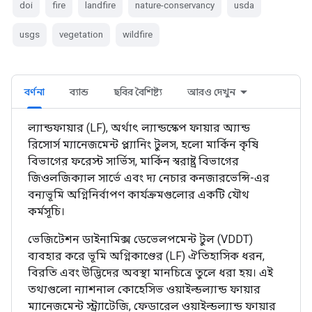
doi
fire
landfire
nature-conservancy
usda
usgs
vegetation
wildfire
বর্ণনা
ব্যান্ড
ছবির বৈশিষ্ট্য
আরও দেখুন
ল্যান্ডফায়ার (LF), অর্থাৎ ল্যান্ডস্কেপ ফায়ার অ্যান্ড
রিসোর্স ম্যানেজমেন্ট প্ল্যানিং টুলস, হলো মার্কিন কৃষি
বিভাগের ফরেস্ট সার্ভিস, মার্কিন স্বরাষ্ট্র বিভাগের
জিওলজিক্যাল সার্ভে এবং দ্য নেচার কনজারভেন্সি-এর
বন্যভূমি অগ্নিনির্বাপণ কার্যক্রমগুলোর একটি যৌথ
কর্মসূচি।
ভেজিটেশন ডাইনামিক্স ডেভেলপমেন্ট টুল (VDDT)
ব্যবহার করে ভূমি অগ্নিকাণ্ডের (LF) ঐতিহাসিক ধরন,
বিরতি এবং উদ্ভিদের অবস্থা মানচিত্রে তুলে ধরা হয়। এই
তথ্যগুলো ন্যাশনাল কোহেসিভ ওয়াইল্ডল্যান্ড ফায়ার
ম্যানেজমেন্ট স্ট্র্যাটেজি, ফেডারেল ওয়াইল্ডল্যান্ড ফায়ার